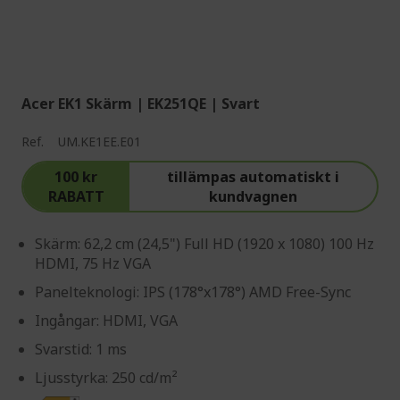
Acer EK1 Skärm | EK251QE | Svart
Ref.
UM.KE1EE.E01
100 kr
tillämpas automatiskt i
RABATT
kundvagnen
Skärm: 62,2 cm (24,5") Full HD (1920 x 1080) 100 Hz
HDMI, 75 Hz VGA
Panelteknologi: IPS (178°x178°) AMD Free-Sync
Ingångar: HDMI, VGA
Svarstid: 1 ms
Ljusstyrka: 250 cd/m²