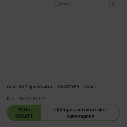
Acer KG1 Spelskärm | KG241YP3 | Svart
Ref.
UM.QX1EE.307
200 kr
tillämpas automatiskt i
RABATT
kundvagnen