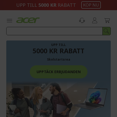
Skip
UPP TILL
5000 KR
RABATT
KÖP NU
to
Content
UPP TILL
5000 KR RABATT
Skolstartsrea
UPPTÄCK ERBJUDANDEN