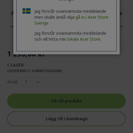
Jag förstår ovannämnda meddelande
Arbetsrelaterad användning? Upptäck de bästa
men skulle ändå vilja
gå in i Acer Store
erbjudandena!
Sverige
KONTAKTA OSS
|
SKAPA ETT FÖRETAGSKONTO
Jag förstår ovannämnda meddelande
och vill hitta min
lokala Acer Store.
1 290,00 kr
I LAGER
(LEVERANS 1-4 ARBETSDAGAR)
Antal:
Gå till produkt
Lägg till i kundvagn