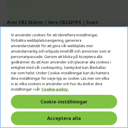
Acer CB2 Skärm | Vero CB242YP6 | Svart
Ref.
UM.QB2EE.602
Vi använder cookies för att identifiera inställningar,
förbättra webbplatsnavigering, generera
användarstatistik för att göra vår webbplats mer
användarvänlig och erbjuda innehåll och annonser som är
personanpassade. Genom att klicka på Acceptera alla
Skärm: 60,5 cm (23,8") Full HD (1920 x 1080) 144 Hz
godkänner du att Acer använder och placerar alla cookies i
HDMI/DP, 75 Hz VGA
enlighet med vår cookiepolicy. Samtycket kan återkallas
Panelteknologi: IPS (178°x178°) Adaptive Sync
när som helst. Under Cookie-inställningar kan du hantera
dina inställningar för varje typ av cookie. Läs mer om vilka
(DisplayPort VRR)
vi är, vilka cookies vi använder och hur du ändrar dina
Ingångar: Visningsport, HDMI, VGA
inställningar i vår
Cookie-policy.
Svarstid: 1 ms (VRB)
Cookie-inställningar
Ljusstyrka: 250 cd/m²
Produktinformationsblad
Acceptera alla