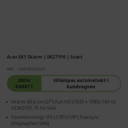
Acer EK1 Skärm | EK271P6 | Svart
Ref.
UM.HE1EE.601
200 kr
tillämpas automatiskt i
RABATT
kundvagnen
Skärm: 68,6 cm (27") Full HD (1920 x 1080) 144 Hz
HDMI/DP, 75 Hz VGA
Panelteknologi: IPS (178°x178°) FreeSync
(DisplayPort VRR)