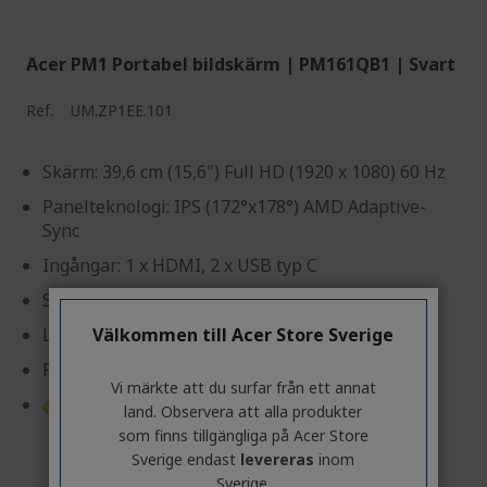
Acer PM1 Portabel bildskärm | PM161QB1 | Svart
Ref.
UM.ZP1EE.101
Skärm: 39,6 cm (15,6") Full HD (1920 x 1080) 60 Hz
Panelteknologi: IPS (172°x178°) AMD Adaptive-
Sync
Ingångar: 1 x HDMI, 2 x USB typ C
Svarstid: 4 ms (GTG)
Ljusstyrka: 250 cd/m²
Välkommen till Acer Store Sverige
Får ström direkt från den bärbara datorn
Vi märkte att du surfar från ett annat
Produktinformationsblad
land. Observera att alla produkter
som finns tillgängliga på Acer Store
Sverige endast
levereras
inom
Sverige.