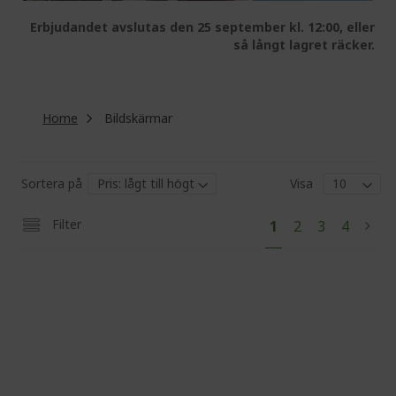
Erbjudandet avslutas den 25 september kl. 12:00, eller
så långt lagret räcker.
Home
Bildskärmar
Sortera på
Visa
Pa
You're
Page
Page
Page
Filter
1
2
3
4
Pag
Next
currently
reading
page