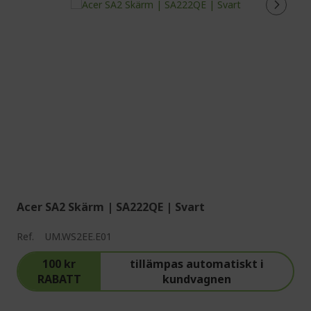
Acer SA2 Skärm | SA222QE | Svart
Ref.
UM.WS2EE.E01
100 kr
tillämpas automatiskt i
RABATT
kundvagnen