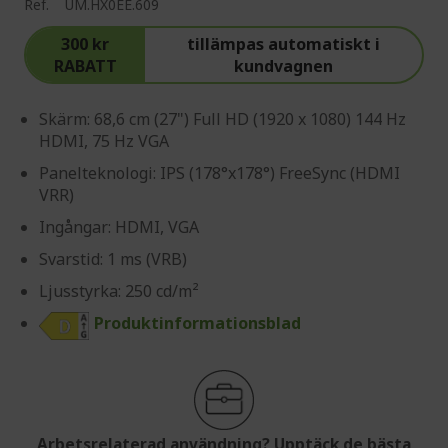
Ref.
UM.HX0EE.609
300 kr
tillämpas automatiskt i
RABATT
kundvagnen
Skärm: 68,6 cm (27") Full HD (1920 x 1080) 144 Hz
HDMI, 75 Hz VGA
Panelteknologi: IPS (178°x178°) FreeSync (HDMI
VRR)
Ingångar: HDMI, VGA
Svarstid: 1 ms (VRB)
Ljusstyrka: 250 cd/m²
Produktinformationsblad
Arbetsrelaterad användning? Upptäck de bästa