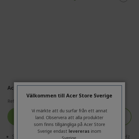
Acer Nitro XF0 Spelskärm | XF240YW3 | Svart
Välkommen till Acer Store Sverige
Ref.
UM.QX0EE.320
Vi märkte att du surfar från ett annat
300 kr
tillämpas automatiskt i
land. Observera att alla produkter
RABATT
kundvagnen
som finns tillgängliga på Acer Store
Sverige endast
levereras
inom
Skärm: 60,5 cm (23,8") Full HD (1920 x 1080) 240 Hz
Sverige.