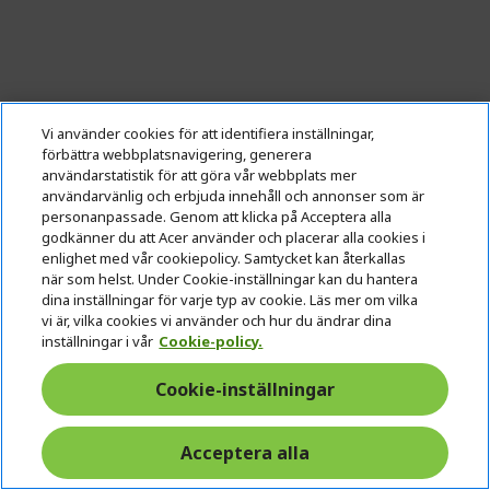
Vi använder cookies för att identifiera inställningar,
förbättra webbplatsnavigering, generera
användarstatistik för att göra vår webbplats mer
användarvänlig och erbjuda innehåll och annonser som är
personanpassade. Genom att klicka på Acceptera alla
godkänner du att Acer använder och placerar alla cookies i
enlighet med vår cookiepolicy. Samtycket kan återkallas
när som helst. Under Cookie-inställningar kan du hantera
Predator X OLED Böjd spelskärm | X34V | Svart
dina inställningar för varje typ av cookie. Läs mer om vilka
vi är, vilka cookies vi använder och hur du ändrar dina
inställningar i vår
Cookie-policy.
Ref.
UM.CXXEE.V01
1800 kr
tillämpas automatiskt i
Cookie-inställningar
RABATT
kundvagnen
Acceptera alla
Skärm: 86,4 cm (34") UW-QHD (3440 x 1440) 175Hz