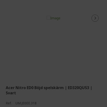
Acer Nitro ED0 Böjd spelskärm | ED320QUS3 |
Svart
Ref.
UM.JE0EE.318