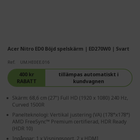
Acer Nitro ED0 Böjd spelskärm | ED270W0 | Svart
Ref.
UM.HE0EE.016
400 kr
tillämpas automatiskt i
RABATT
kundvagnen
Skärm: 68,6 cm (27") Full HD (1920 x 1080) 240 Hz,
Curved 1500R
Panelteknologi: Vertikal justering (VA) (178°x178°)
AMD FreeSync™ Premium certifierad, HDR Ready
(HDR 10)
Ingångar: 1 x Visningsport, 2 x HDMI