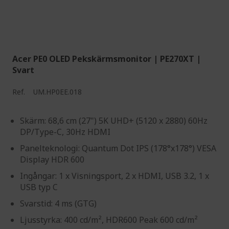
Acer PE0 OLED Pekskärmsmonitor | PE270XT |
Svart
Ref.
UM.HP0EE.018
Skärm: 68,6 cm (27") 5K UHD+ (5120 x 2880) 60Hz
DP/Type-C, 30Hz HDMI
Panelteknologi: Quantum Dot IPS (178°x178°) VESA
Display HDR 600
Ingångar: 1 x Visningsport, 2 x HDMI, USB 3.2, 1 x
USB typ C
Svarstid: 4 ms (GTG)
Ljusstyrka: 400 cd/m², HDR600 Peak 600 cd/m²