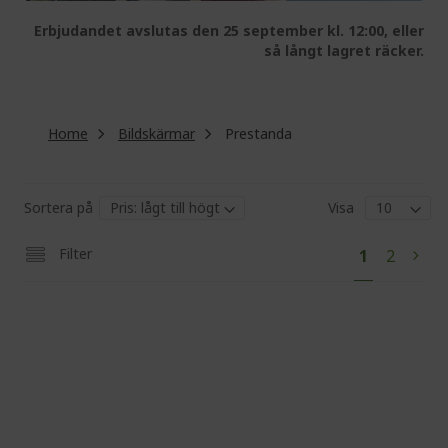
Erbjudandet avslutas den 25 september kl. 12:00, eller
så långt lagret räcker.
Home
Bildskärmar
Prestanda
Sortera på
Visa
Pa
You're
Page
Filter
1
2
Pag
Next
currently
reading
page