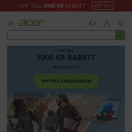
Skip
UPP TILL
5000 KR
RABATT
KÖP NU
to
Content
UPP TILL
5000 KR RABATT
Skolstartsrea
UPPTÄCK ERBJUDANDEN