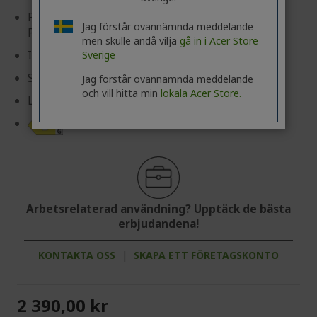
Panelteknologi: IPS (178°x178°) AMD FreeSync™
Jag förstår ovannämnda meddelande
Premium certifierad, HDR Ready (HDR 10)
men skulle ändå vilja
gå in i Acer Store
Ingångar: 1 xVisningsport, 2 x HDMI
Sverige
Svarstid: 0,50 ms (GTG, Min.)
Jag förstår ovannämnda meddelande
och vill hitta min
lokala Acer Store.
Ljusstyrka: 250 cd/m²
Produktinformationsblad
Arbetsrelaterad användning? Upptäck de bästa
erbjudandena!
KONTAKTA OSS
|
SKAPA ETT FÖRETAGSKONTO
2 390,00 kr