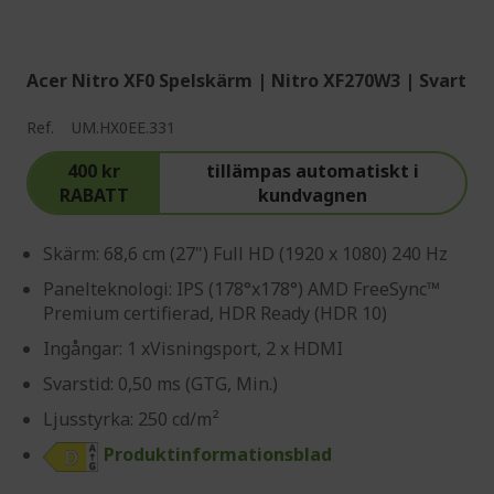
Acer Nitro XF0 Spelskärm | Nitro XF270W3 | Svart
Ref.
UM.HX0EE.331
400 kr
tillämpas automatiskt i
RABATT
kundvagnen
Skärm: 68,6 cm (27") Full HD (1920 x 1080) 240 Hz
Panelteknologi: IPS (178°x178°) AMD FreeSync™
Premium certifierad, HDR Ready (HDR 10)
Ingångar: 1 xVisningsport, 2 x HDMI
Svarstid: 0,50 ms (GTG, Min.)
Ljusstyrka: 250 cd/m²
Produktinformationsblad