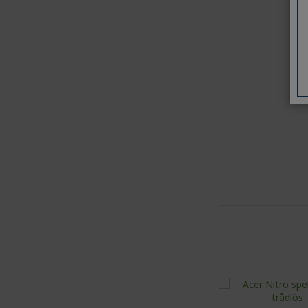
%%%%
%%%%