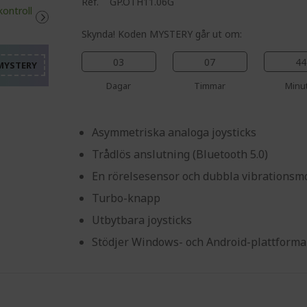
%%%%%%%%%%%%%%%%
Ref.
GP.OTH11.06G
%%%%%%%%%%%%%%%
%%%%%%%%%%%%%%%
Skynda! Koden MYSTERY går ut om:
%%%%%%%%%%%%%%%
03
07
44
%%%%%%%%%%%%%%%
Dagar
Timmar
Minu
Asymmetriska analoga joysticks
Trådlös anslutning (Bluetooth 5.0)
En rörelsesensor och dubbla vibrationsm
Turbo-knapp
Utbytbara joysticks
Stödjer Windows- och Android-plattforma