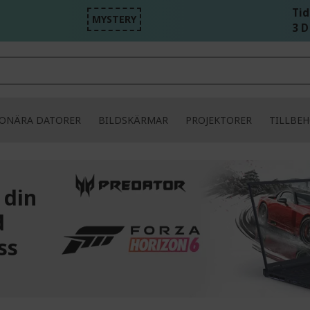
Tid
MYSTERY
3 D
IONÄRA DATORER
BILDSKÄRMAR
PROJEKTORER
TILLBE
 din
d
ss