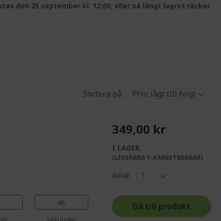
tas den 25 september kl. 12:00, eller så långt lagret räcker.
Sortera på
349,00 kr
I LAGER
%%%%%%%%%%%%%
(LEVERANS 1-4 ARBETSDAGAR)
%%%%%%%%%%%%%%
Antal:
%%%%%%%%%%%%%%
%%%%%%%%%%%%%%
45
Gå till produkt
ter
Sekunder