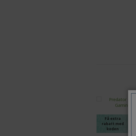
%%%%
%%%%
%%%%
%%%%
Få extra
rabatt med
koden