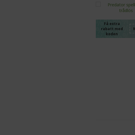
%%%%
%%%%
%%%%
%%%%
Få extra
rabatt med
%%%%
koden