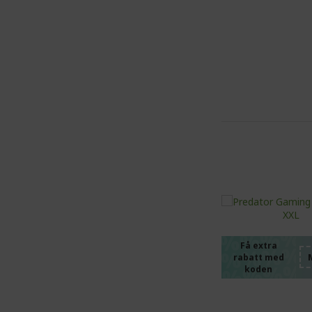
%%%%
%%%%
%%%%
%%%%
%%%%
Få extra
rabatt med
%%%%
koden