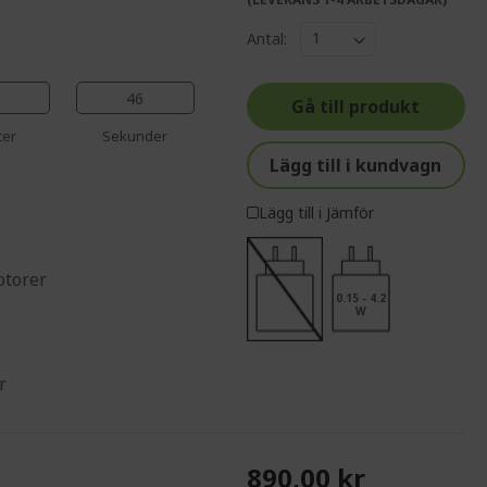
%%%%%%%%%%%%%
%%%%%%%%%%%%%%
Antal:
%%%%%%%%%%%%%%
%%%%%%%%%%%%%%
45
Gå till produkt
%%%%%%%%%%%%%%
ter
Sekunder
Lägg till i kundvagn
Lägg till i Jämför
otorer
0.15 - 4.2
W
r
890,00 kr