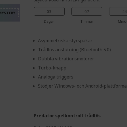
%%%%%%%%%%%%%%%
%%%%%%%%%%%%%%%
%%%%%%%%%%%%%%%
03
07
44
%%%%%%%%%%%%%%%
Dagar
Timmar
Minu
Asymmetriska styrspakar
Trådlös anslutning (Bluetooth 5.0)
Dubbla vibrationsmotorer
Turbo-knapp
Analoga triggers
Stödjer Windows- och Android-plattforma
Predator spelkontroll trådlös