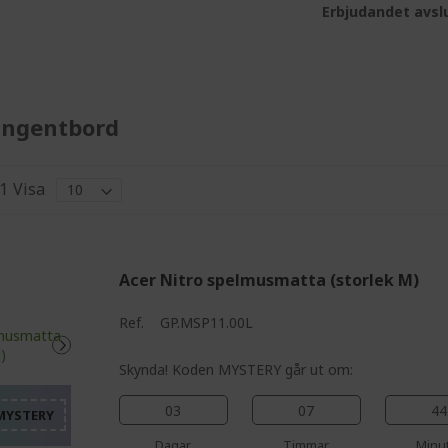
Erbjudandet avslu
angentbord
1
Visa
Acer Nitro spelmusmatta (storlek M)
%%%%%%%%%%%%%%%%
Ref.
GP.MSP11.00L
%%%%%%%%%%%%%%%
%%%%%%%%%%%%%%%
Skynda! Koden MYSTERY går ut om:
%%%%%%%%%%%%%%%
03
07
44
Dagar
Timmar
Minu