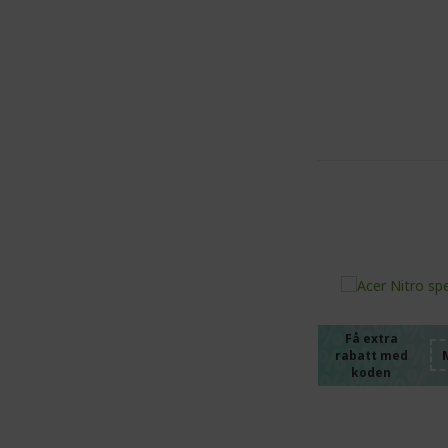
%%%%
%%%%
%%%%
%%%%
Få extra
rabatt med
%%%%
koden