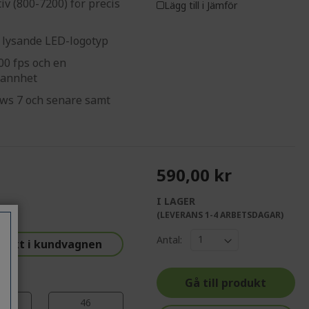
iv (800-7200) för precis
Lägg till i Jämför
n lysande LED-logotyp
00 fps och en
rannhet
ws 7 och senare samt
590,00 kr
I LAGER
%%%%%%%%%%%%%
(LEVERANS 1-4 ARBETSDAGAR)
%%%%%%%%%%%%%%
Antal:
tiskt i kundvagnen
%%%%%%%%%%%%%%
%%%%%%%%%%%%%%
Gå till produkt
45