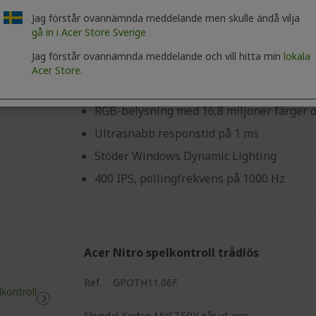
%%%%%%%%%%%%%%%
Dagar
Timmar
Minu
Jag förstår ovannämnda meddelande men skulle ändå vilja
gå in i Acer Store Sverige
Jag förstår ovannämnda meddelande och vill hitta min
lokala
PixArt 3389-sensor – Upp till 16 000 DPI
Acer Store.
6 programmerbara gamingknappar
RGB-belysning med 16,8 miljoner färger 
Ultrasnabb responstid på 1 ms
Stöder Windows Dynamic Lighting
400 IPS, pollingfrekvens på 1000 Hz
Acer Nitro spelkontroll trådlös
%%%%%%%%%%%%%%%%
Ref.
GP.OTH11.06F
Skynda! Koden MYSTERY går ut om: