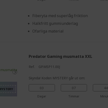
%%%%%%%%%%%%%%%
Fiberyta med superlåg friktion
Halkfritt gummiunderlag
Ofarliga material
Predator Gaming musmatta XXL
%%%%%%%%%%%%%%%%
Ref.
GP.MSP11.00J
%%%%%%%%%%%%%%%
%%%%%%%%%%%%%%%
Skynda! Koden MYSTERY går ut om:
%%%%%%%%%%%%%%%
03
07
44
%%%%%%%%%%%%%%%
Dagar
Timmar
Minu