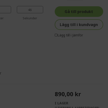
%%%%%%%%%%%%%%
%%%%%%%%%%%%%%
%%%%%%%%%%%%%%
45
Gå till produkt
%%%%%%%%%%%%%%
ter
Sekunder
Lägg till i kundvagn
Lägg till i Jämför
r
890,00 kr
I LAGER
(LEVERANS 1-4 ARBETSDAGAR)