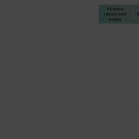
%%%%
%%%%
%%%%
Få extra
rabatt med
%%%%
koden