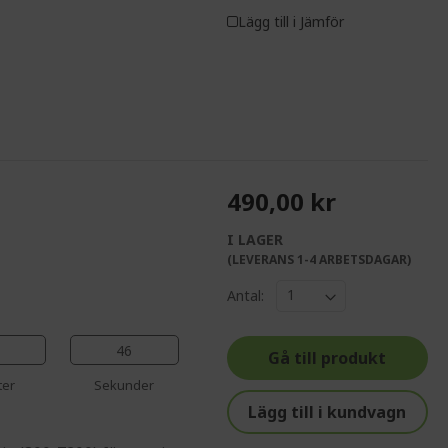
Lägg till i Jämför
490,00 kr
I LAGER
%%%%%%%%%%%%%
(LEVERANS 1-4 ARBETSDAGAR)
%%%%%%%%%%%%%%
Antal:
%%%%%%%%%%%%%%
%%%%%%%%%%%%%%
45
Gå till produkt
%%%%%%%%%%%%%%
ter
Sekunder
Lägg till i kundvagn