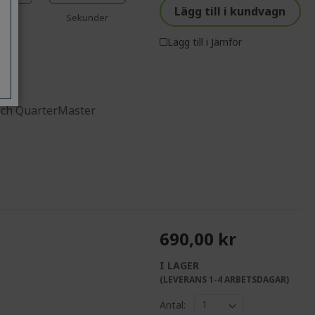
%%%%%%%%%%%%%%
Lägg till i kundvagn
ter
Sekunder
Lägg till i Jämför
och QuarterMaster
690,00 kr
I LAGER
%%%%%%%%%%%%%
(LEVERANS 1-4 ARBETSDAGAR)
Antal: