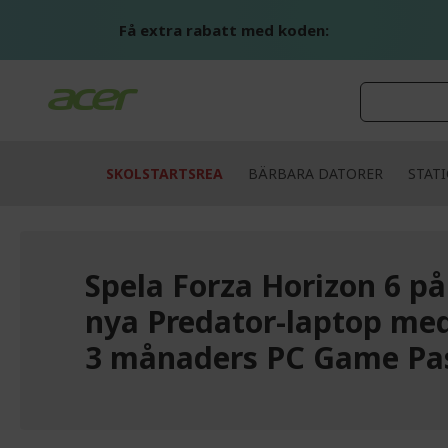
Skip
to
Få extra rabatt med koden:
Content
SKOLSTARTSREA
BÄRBARA DATORER
STAT
Spela Forza Horizon 6 på
nya Predator-laptop me
3 månaders PC Game Pa