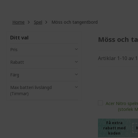
Home
Spel
Möss och tangentbord
Ditt val
Möss och t
Pris
Artiklar
1
-
10
av
1
Rabatt
Färg
Max batteri livslängd
(Timmar)
%%%%
%%%%
%%%%
%%%%
Få extra
rabatt med
koden