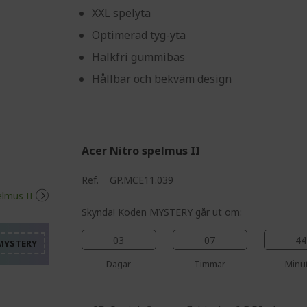
XXL spelyta
Optimerad tyg-yta
Halkfri gummibas
Hållbar och bekväm design
Acer Nitro spelmus II
%%%%%%%%%%%%%%%%
Ref.
GP.MCE11.039
%%%%%%%%%%%%%%%
%%%%%%%%%%%%%%%
Skynda! Koden MYSTERY går ut om:
%%%%%%%%%%%%%%%
03
07
44
%%%%%%%%%%%%%%%
Dagar
Timmar
Minu