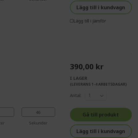
%%%%%%%%%%%%%%
Lägg till i kundvagn
Lägg till i Jämför
390,00 kr
I LAGER
%%%%%%%%%%%%%
(LEVERANS 1-4 ARBETSDAGAR)
%%%%%%%%%%%%%%
Antal:
%%%%%%%%%%%%%%
%%%%%%%%%%%%%%
45
Gå till produkt
%%%%%%%%%%%%%%
ter
Sekunder
Lägg till i kundvagn