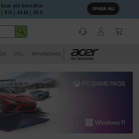
 kvar att beställa:
SPARA NU
 | 9 H | 44 M | 45 S
HÖR
SPEL
REFURBISHED