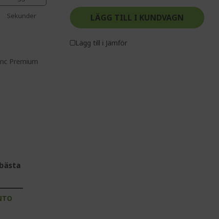
Sekunder
LÄGG TILL I KUNDVAGN
Lägg till i Jämför
Sync Premium
bästa
NTO