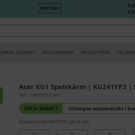
Tid
MYSTERY
2 D
IONÄRA DATORER
BILDSKÄRMAR
PROJEKTORER
TILLBE
Acer KG1 Spelskärm | KG241YP3 | 
Ref.
UM.QX1EE.307
200 kr RABATT
tillämpas automatiskt i k
Skynda! Koden MYSTERY går ut om:
02
00
43