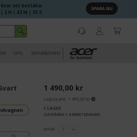
 kvar att beställa:
SPARA NU
 | 2 H | 43 M | 34 S
HÖR
SPEL
REFURBISHED
1 490,00 kr
Svart
Lägsta pris:
1 490,00 kr
I LAGER
undvagnen
(LEVERANS 1-4 ARBETSDAGAR)
Antal:
35