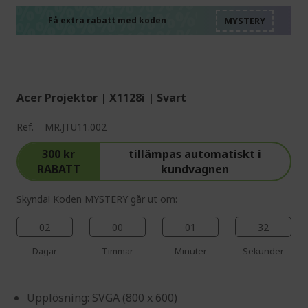
%%%%%%%%%%%%%%
%%%%%%%%%%%%%%
%%%%%%%%%%%%%%
Få extra rabatt med koden
%%%%%%%%%%%%%%
Acer Projektor | X1128i | Svart
Ref.
MR.JTU11.002
300 kr
tillämpas automatiskt i
RABATT
kundvagnen
Skynda! Koden MYSTERY går ut om:
02
00
01
31
Dagar
Timmar
Minuter
Sekunder
Upplösning: SVGA (800 x 600)