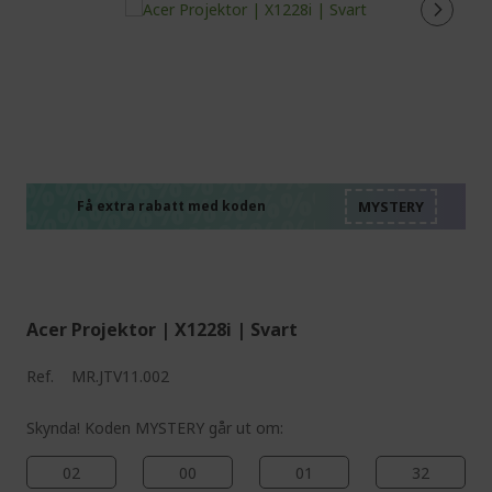
%%%%%%%%%%%%%%
%%%%%%%%%%%%%%
%%%%%%%%%%%%%%
%%%%%%%%%%%%%%
Få extra rabatt med koden
%%%%%%%%%%%%%%
Acer Projektor | X1228i | Svart
Ref.
MR.JTV11.002
Skynda! Koden MYSTERY går ut om:
02
00
01
31