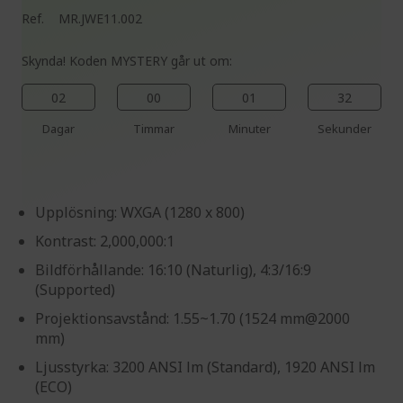
Ref.
MR.JWE11.002
Skynda! Koden MYSTERY går ut om:
02
00
01
31
Dagar
Timmar
Minuter
Sekunder
Upplösning: WXGA (1280 x 800)
Kontrast: 2,000,000:1
Bildförhållande: 16:10 (Naturlig), 4:3/16:9
(Supported)
Projektionsavstånd: 1.55~1.70 (1524 mm@2000
mm)
Ljusstyrka: 3200 ANSI lm (Standard), 1920 ANSI lm
(ECO)