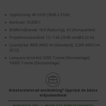
Upplösning: 4K UHD (3840 x 2160)
Kontrast: 10,000:1
Bildförhållande: 16:9 (Naturlig), 4:3 (Kompatibel)
Projektionsavstånd: 1.5~1.66 (2540 mm@3,32 m)
Ljusstyrka: 4000 ANSI lm (Standard), 3,200 ANSI lm
(ECO)
Lampans brinntid: 5000 Timme (Normalläge);
10000 Timme (Ekonomiläge)
Arbetsrelaterad användning? Upptäck de bästa
erbjudandena!
KONTAKTA OSS
|
SKAPA ETT FÖRETAGSKONTO