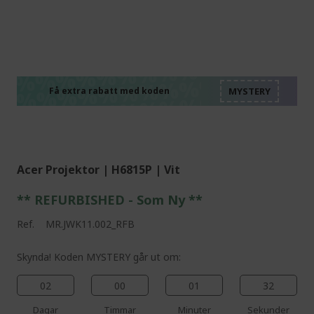
%%%%%%%%%%%%%%
%%%%%%%%%%%%%%
%%%%%%%%%%%%%%
%%%%%%%%%%%%%%
Få extra rabatt med koden
%%%%%%%%%%%%%%
Acer Projektor | H6815P | Vit
** REFURBISHED - Som Ny **
Ref.
MR.JWK11.002_RFB
Skynda! Koden MYSTERY går ut om:
02
00
01
31
Dagar
Timmar
Minuter
Sekunder