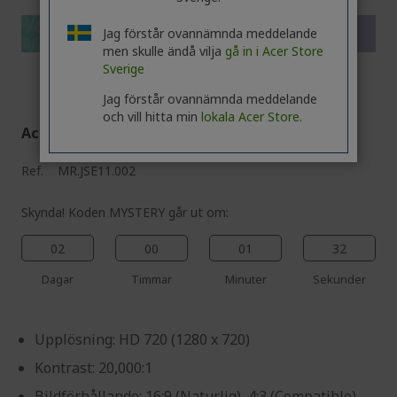
%%%%%%%%%%%%%%
%%%%%%%%%%%%%%
%%%%%%%%%%%%%%
Jag förstår ovannämnda meddelande
Få extra rabatt med koden
%%%%%%%%%%%%%%
men skulle ändå vilja
gå in i Acer Store
Sverige
Jag förstår ovannämnda meddelande
och vill hitta min
lokala Acer Store.
Acer Projektor | H5386BDi | Vit
Ref.
MR.JSE11.002
Skynda! Koden MYSTERY går ut om:
02
00
01
31
Dagar
Timmar
Minuter
Sekunder
Upplösning: HD 720 (1280 x 720)
Kontrast: 20,000:1
Bildförhållande: 16:9 (Naturlig), 4:3 (Compatible)