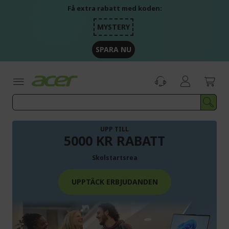
Skip
Få extra rabatt med koden:
to
Content
MYSTERY
SPARA NU
UPP TILL
5000 KR RABATT
Skolstartsrea
UPPTÄCK ERBJUDANDEN