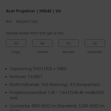
Acer Projektor | H6542 | Vit
Ref.
MR.JXA11.002
Skynda! Koden MYSTERY går ut om:
02
00
01
31
Dagar
Timmar
Minuter
Sekunder
Upplösning: FHD (1920 x 1080)
Kontrast: 13,000:1
Bildförhållande: 16:9 (Naturlig), 4:3 (Kompatibel)
Projektionsavstånd: 1.49 ~ 1.64 (1549,40 mm@2000
mm)
Ljusstyrka: 4000 ANSI lm (Standard), 3,200 ANSI lm