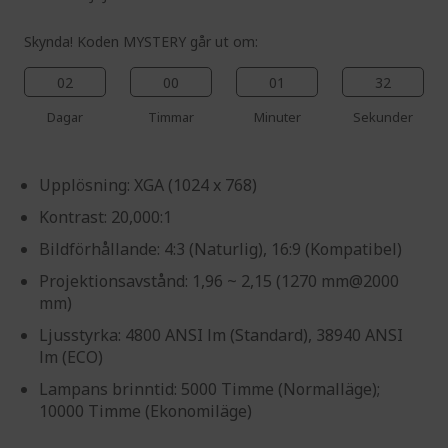
Skynda! Koden MYSTERY går ut om:
02
00
01
31
Dagar
Timmar
Minuter
Sekunder
Upplösning: XGA (1024 x 768)
Kontrast: 20,000:1
Bildförhållande: 4:3 (Naturlig), 16:9 (Kompatibel)
Projektionsavstånd: 1,96 ~ 2,15 (1270 mm@2000
mm)
Ljusstyrka: 4800 ANSI lm (Standard), 38940 ANSI
lm (ECO)
Lampans brinntid: 5000 Timme (Normalläge);
10000 Timme (Ekonomiläge)