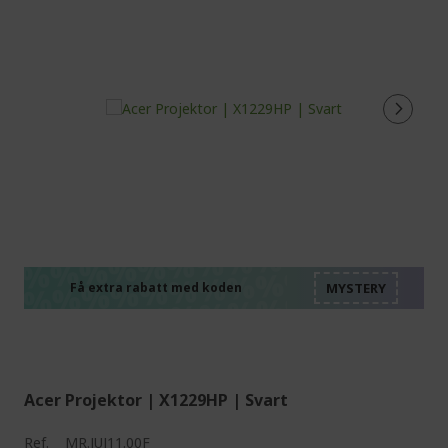
%%%%%%%%%%%%%%
%%%%%%%%%%%%%%
%%%%%%%%%%%%%%
%%%%%%%%%%%%%%
Få extra rabatt med koden
%%%%%%%%%%%%%%
Acer Projektor | X1229HP | Svart
Ref.
MR.JUJ11.00F