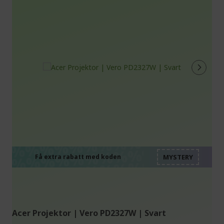
%%%%%%%%%%%%%%
%%%%%%%%%%%%%%
%%%%%%%%%%%%%%
%%%%%%%%%%%%%%
Få extra rabatt med koden
%%%%%%%%%%%%%%
Acer Projektor | Vero PD2327W | Svart