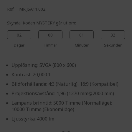
Ref.
MR.JSA11.002
Skynda! Koden MYSTERY går ut om:
02
00
01
31
Dagar
Timmar
Minuter
Sekunder
Upplösning: SVGA (800 x 600)
Kontrast: 20,000:1
Bildförhållande: 4:3 (Naturlig), 16:9 (Kompatibel)
Projektionsavstånd: 1,96 (1270 mm@2000 mm)
Lampans brinntid: 5000 Timme (Normalläge);
10000 Timme (Ekonomiläge)
Ljusstyrka: 4000 lm