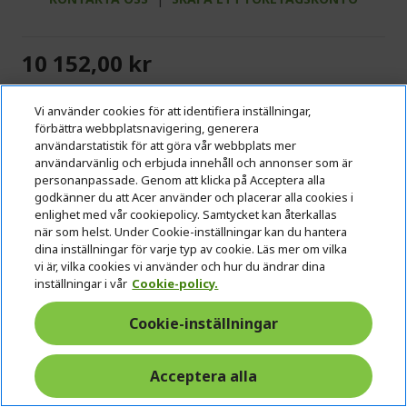
10 152,00 kr
I LAGER
Vi använder cookies för att identifiera inställningar,
(LEVERANS 1-4 ARBETSDAGAR)
förbättra webbplatsnavigering, generera
användarstatistik för att göra vår webbplats mer
Antal:
användarvänlig och erbjuda innehåll och annonser som är
personanpassade. Genom att klicka på Acceptera alla
godkänner du att Acer använder och placerar alla cookies i
Gå till produkt
enlighet med vår cookiepolicy. Samtycket kan återkallas
när som helst. Under Cookie-inställningar kan du hantera
dina inställningar för varje typ av cookie. Läs mer om vilka
Lägg till i kundvagn
vi är, vilka cookies vi använder och hur du ändrar dina
inställningar i vår
Cookie-policy.
Lägg till i Jämför
Cookie-inställningar
Acceptera alla