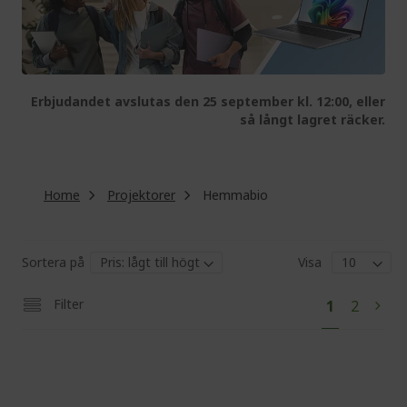
Erbjudandet avslutas den 25 september kl. 12:00, eller
så långt lagret räcker.
Home
Projektorer
Hemmabio
Sortera på
Visa
Pa
You're
Page
Filter
1
2
Pag
Next
currently
reading
page