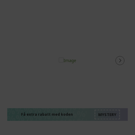
%%%%%%%%%%%%%%
%%%%%%%%%%%%%%
%%%%%%%%%%%%%%
%%%%%%%%%%%%%%
Få extra rabatt med koden
%%%%%%%%%%%%%%