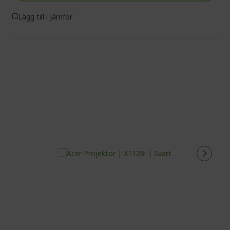
Lägg till i Jämför
%%%%%%%%%%%%%%