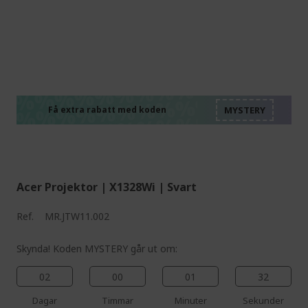
%%%%%%%%%%%%%%
%%%%%%%%%%%%%%
%%%%%%%%%%%%%%
%%%%%%%%%%%%%%
Få extra rabatt med koden
%%%%%%%%%%%%%%
Acer Projektor | X1328Wi | Svart
Ref.
MR.JTW11.002
Skynda! Koden MYSTERY går ut om:
02
00
01
31
Dagar
Timmar
Minuter
Sekunder