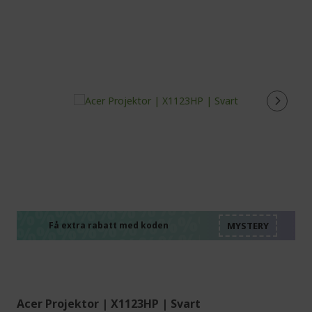
%%%%%%%%%%%%%%
%%%%%%%%%%%%%%
%%%%%%%%%%%%%%
%%%%%%%%%%%%%%
Få extra rabatt med koden
%%%%%%%%%%%%%%
Acer Projektor | X1123HP | Svart