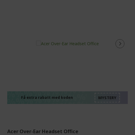
%%%%%%%%%%%%%%
%%%%%%%%%%%%%%
%%%%%%%%%%%%%%
%%%%%%%%%%%%%%
Få extra rabatt med koden
%%%%%%%%%%%%%%
Acer Over-Ear Headset Office