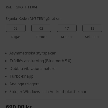
Ref.
GP.OTH11.06F
Skynda! Koden MYSTERY går ut om:
03
02
17
11
Dagar
Timmar
Minuter
Sekunder
Asymmetriska styrspakar
Trådlös anslutning (Bluetooth 5.0)
Dubbla vibrationsmotorer
Turbo-knapp
Analoga triggers
Stödjer Windows- och Android-plattformar
690,00 kr