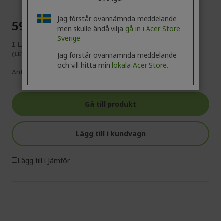
Jag förstår ovannämnda meddelande
590,00 kr
men skulle ändå vilja
gå in i Acer Store
Sverige
I LAGER
(LEVERANS 1-4 ARBETSDAGAR)
Jag förstår ovannämnda meddelande
och vill hitta min
lokala Acer Store.
Antal:
Gå till produkt
Lägg till i kundvagn
Lägg till i Jämför