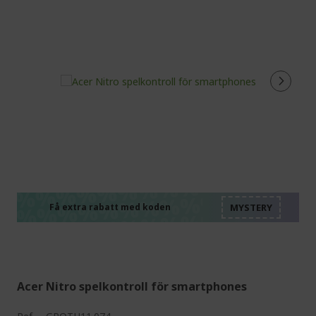
%%%%%%%%%%%%%%
%%%%%%%%%%%%%%
%%%%%%%%%%%%%%
%%%%%%%%%%%%%%
Få extra rabatt med koden
%%%%%%%%%%%%%%
Acer Nitro spelkontroll för smartphones