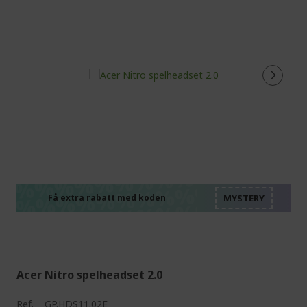
%%%%%%%%%%%%%%
%%%%%%%%%%%%%%
%%%%%%%%%%%%%%
%%%%%%%%%%%%%%
Få extra rabatt med koden
%%%%%%%%%%%%%%
Acer Nitro spelheadset 2.0
Ref.
GP.HDS11.02E