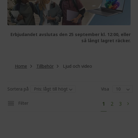
Erbjudandet avslutas den 25 september kl. 12:00, eller
så långt lagret räcker.
Home
Tillbehör
Ljud och video
Sortera på
Visa
Pa
You're
Page
Page
Filter
1
2
3
Pag
Next
currently
reading
page