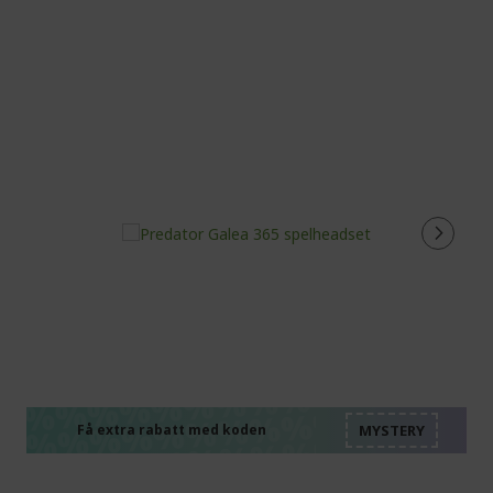
%%%%%%%%%%%%%%
%%%%%%%%%%%%%%
%%%%%%%%%%%%%%
%%%%%%%%%%%%%%
Få extra rabatt med koden
%%%%%%%%%%%%%%