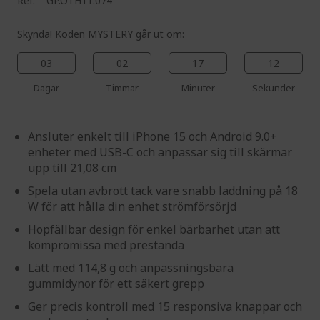
Ref.
GP.OTH11.074
Skynda! Koden MYSTERY går ut om:
03
02
17
11
Dagar
Timmar
Minuter
Sekunder
Ansluter enkelt till iPhone 15 och Android 9.0+
enheter med USB-C och anpassar sig till skärmar
upp till 21,08 cm
Spela utan avbrott tack vare snabb laddning på 18
W för att hålla din enhet strömförsörjd
Hopfällbar design för enkel bärbarhet utan att
kompromissa med prestanda
Lätt med 114,8 g och anpassningsbara
gummidynor för ett säkert grepp
Ger precis kontroll med 15 responsiva knappar och