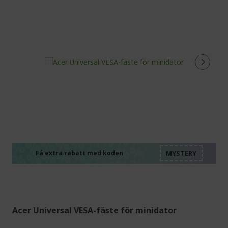
%%%%%%%%%%%%%%
%%%%%%%%%%%%%%
%%%%%%%%%%%%%%
%%%%%%%%%%%%%%
Få extra rabatt med koden
%%%%%%%%%%%%%%
Acer Universal VESA-fäste för minidator