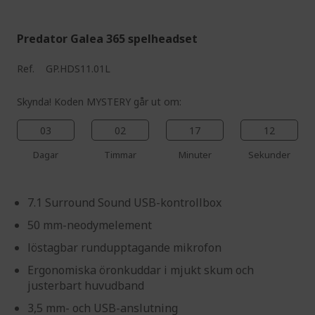
Predator Galea 365 spelheadset
Ref.
GP.HDS11.01L
Skynda! Koden MYSTERY går ut om:
03
02
17
11
Dagar
Timmar
Minuter
Sekunder
7.1 Surround Sound USB-kontrollbox
50 mm-neodymelement
löstagbar rundupptagande mikrofon
Ergonomiska öronkuddar i mjukt skum och
justerbart huvudband
3,5 mm- och USB-anslutning