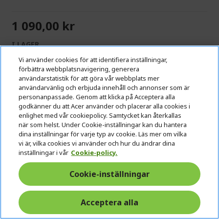
1 090,00 kr
I LAGER
(LEVERANS 1-4 ARBETSDAGAR)
Vi använder cookies för att identifiera inställningar,
förbättra webbplatsnavigering, generera
Antal:
användarstatistik för att göra vår webbplats mer
användarvänlig och erbjuda innehåll och annonser som är
personanpassade. Genom att klicka på Acceptera alla
Gå till produkt
godkänner du att Acer använder och placerar alla cookies i
enlighet med vår cookiepolicy. Samtycket kan återkallas
när som helst. Under Cookie-inställningar kan du hantera
Lägg till i kundvagn
dina inställningar för varje typ av cookie. Läs mer om vilka
vi är, vilka cookies vi använder och hur du ändrar dina
inställningar i vår
Cookie-policy.
Lägg till i Jämför
Cookie-inställningar
Acceptera alla
Sortera på
Visa