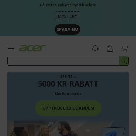
Skip
Få extra rabatt med koden:
to
Content
MYSTERY
SPARA NU
UPP TILL
5000 KR RABATT
Skolstartsrea
UPPTÄCK ERBJUDANDEN