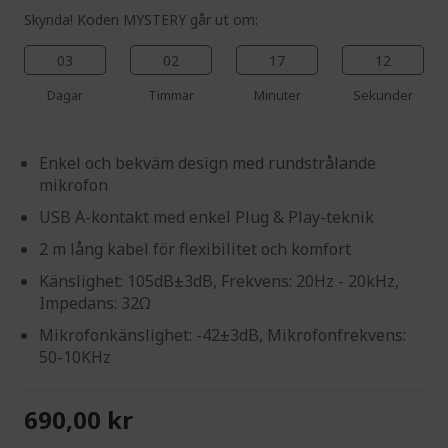
Skynda! Koden MYSTERY går ut om:
03
02
17
11
Dagar
Timmar
Minuter
Sekunder
Enkel och bekväm design med rundstrålande
mikrofon
USB A-kontakt med enkel Plug & Play-teknik
2 m lång kabel för flexibilitet och komfort
Känslighet: 105dB±3dB, Frekvens: 20Hz - 20kHz,
Impedans: 32Ω
Mikrofonkänslighet: -42±3dB, Mikrofonfrekvens:
50-10KHz
690,00 kr