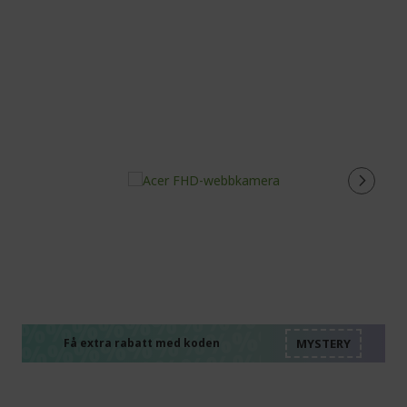
%%%%%%%%%%%%%%
%%%%%%%%%%%%%%
%%%%%%%%%%%%%%
%%%%%%%%%%%%%%
Få extra rabatt med koden
%%%%%%%%%%%%%%