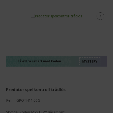
%%%%%%%%%%%%%%
%%%%%%%%%%%%%%
%%%%%%%%%%%%%%
%%%%%%%%%%%%%%
Få extra rabatt med koden
%%%%%%%%%%%%%%
Predator spelkontroll trådlös
Ref.
GP.OTH11.06G
Skynda! Koden MYSTERY går ut om: