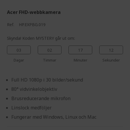
Acer FHD-webbkamera
Ref.
HP.EXPBG.019
Skynda! Koden MYSTERY går ut om:
03
02
17
11
Dagar
Timmar
Minuter
Sekunder
Full HD 1080p i 30 bilder/sekund
80° vidvinkelobjektiv
Brusreducerande mikrofon
Linslock medföljer
Fungerar med Windows, Linux och Mac