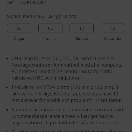
Ref.
LC.HOPLA.001
Skynda! Koden MYSTERY går ut om:
03
02
17
11
Dagar
Timmar
Minuter
Sekunder
Utformad för Acer B6-, B7-, B8- och CB-seriens
företagsmonitorer, kompatibel med alla kompakta
PC-storlekar med VESA-monteringsalternativ,
inklusive NUC och minidatorer
Inkluderar en VESA-platta (120 mm x 120 mm), 3
skruvar och 5 skyddsbuffertar. Levereras med 10
mm skruvar för snabb och problemfri installation
Kombinerar bildskärm och minidator i en kompakt,
utrymmesbesparande enhet, vilket ger bättre
organisation och produktivitet på arbetsplatsen
Skyddar anslutna mini-datorer från damm, vätskor