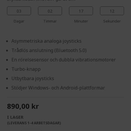
03
02
17
11
Dagar
Timmar
Minuter
Sekunder
Asymmetriska analoga joysticks
Trådlös anslutning (Bluetooth 5.0)
En rörelsesensor och dubbla vibrationsmotorer
Turbo-knapp
Utbytbara joysticks
Stödjer Windows- och Android-plattformar
890,00 kr
I LAGER
(LEVERANS 1-4 ARBETSDAGAR)