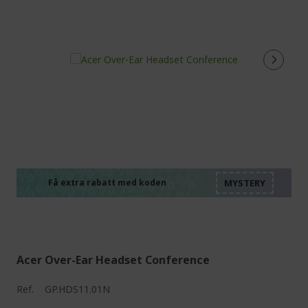
%%%%%%%%%%%%%%
%%%%%%%%%%%%%%
%%%%%%%%%%%%%%
%%%%%%%%%%%%%%
Få extra rabatt med koden
%%%%%%%%%%%%%%
Acer Over-Ear Headset Conference
Ref.
GP.HDS11.01N