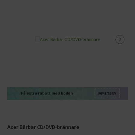
%%%%%%%%%%%%%%
%%%%%%%%%%%%%%
%%%%%%%%%%%%%%
%%%%%%%%%%%%%%
Få extra rabatt med koden
%%%%%%%%%%%%%%
Acer Bärbar CD/DVD-brännare