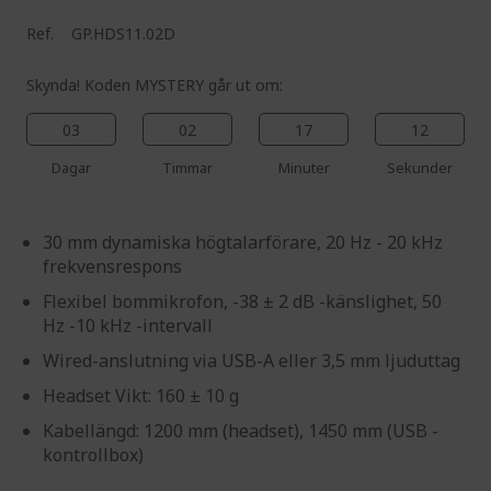
Ref.
GP.HDS11.02D
Skynda! Koden MYSTERY går ut om:
03
02
17
11
Dagar
Timmar
Minuter
Sekunder
30 mm dynamiska högtalarförare, 20 Hz - 20 kHz
frekvensrespons
Flexibel bommikrofon, -38 ± 2 dB -känslighet, 50
Hz -10 kHz -intervall
Wired-anslutning via USB-A eller 3,5 mm ljuduttag
Headset Vikt: 160 ± 10 g
Kabellängd: 1200 mm (headset), 1450 mm (USB -
kontrollbox)