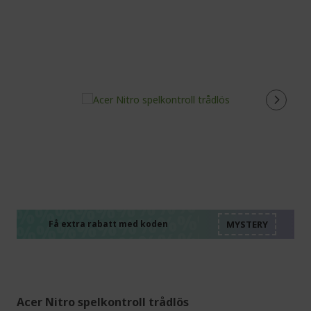
%%%%%%%%%%%%%%
%%%%%%%%%%%%%%
%%%%%%%%%%%%%%
%%%%%%%%%%%%%%
Få extra rabatt med koden
%%%%%%%%%%%%%%
Acer Nitro spelkontroll trådlös