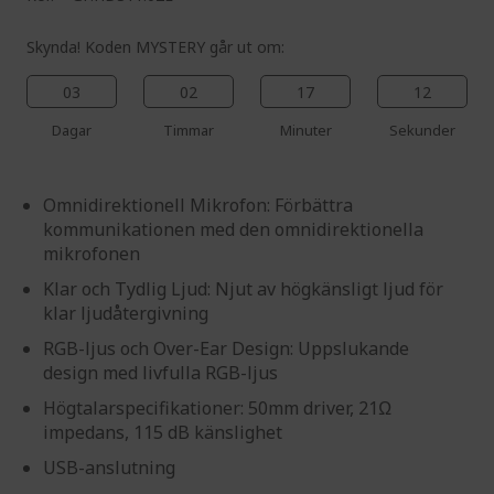
Skynda! Koden MYSTERY går ut om:
03
02
17
11
Dagar
Timmar
Minuter
Sekunder
Omnidirektionell Mikrofon: Förbättra
kommunikationen med den omnidirektionella
mikrofonen
Klar och Tydlig Ljud: Njut av högkänsligt ljud för
klar ljudåtergivning
RGB-ljus och Over-Ear Design: Uppslukande
design med livfulla RGB-ljus
Högtalarspecifikationer: 50mm driver, 21Ω
impedans, 115 dB känslighet
USB-anslutning