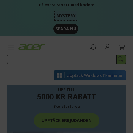
Skip
Få extra rabatt med koden:
to
Content
MYSTERY
SPARA NU
UPP TILL
5000 KR RABATT
Skolstartsrea
UPPTÄCK ERBJUDANDEN