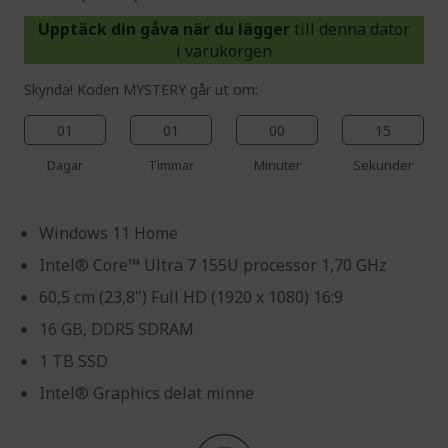
Upptäck din gåva när du lägger
till denna dator
i varukorgen
Skynda! Koden MYSTERY går ut om:
01
01
00
14
Dagar
Timmar
Minuter
Sekunder
Windows 11 Home
Intel® Core™ Ultra 7 155U processor 1,70 GHz
60,5 cm (23,8") Full HD (1920 x 1080) 16:9
16 GB, DDR5 SDRAM
1 TB SSD
Intel® Graphics delat minne