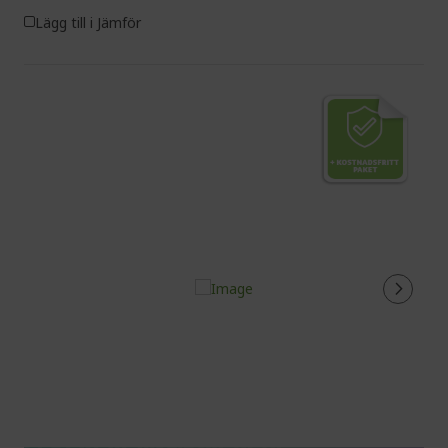
Lägg till i Jämför
%%%%%%%%%%%%%%