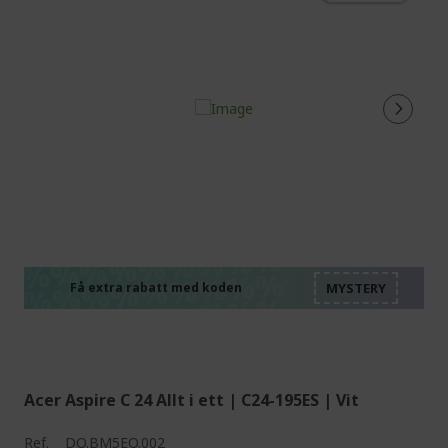
%%%%%%%%%%%%%%
%%%%%%%%%%%%%%
%%%%%%%%%%%%%%
%%%%%%%%%%%%%%
Få extra rabatt med koden
%%%%%%%%%%%%%%
Acer Aspire C 24 Allt i ett | C24-195ES | Vit
Ref.
DQ.BM5EQ.002