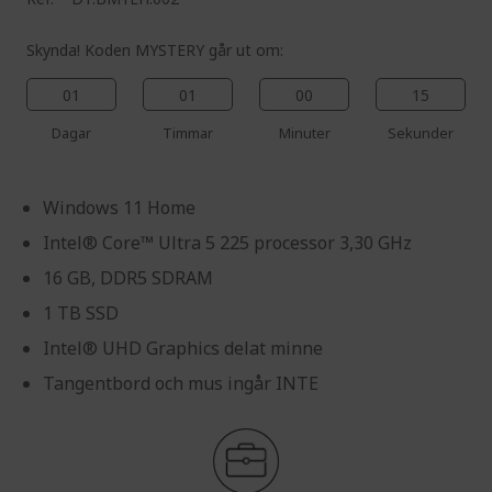
Skynda! Koden MYSTERY går ut om:
01
01
00
14
Dagar
Timmar
Minuter
Sekunder
Windows 11 Home
Intel® Core™ Ultra 5 225 processor 3,30 GHz
16 GB, DDR5 SDRAM
1 TB SSD
Intel® UHD Graphics delat minne
Tangentbord och mus ingår INTE