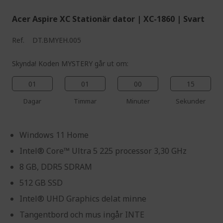
Acer Aspire XC Stationär dator | XC-1860 | Svart
Ref.
DT.BMYEH.005
Skynda! Koden MYSTERY går ut om:
01
01
00
14
Dagar
Timmar
Minuter
Sekunder
Windows 11 Home
Intel® Core™ Ultra 5 225 processor 3,30 GHz
8 GB, DDR5 SDRAM
512 GB SSD
Intel® UHD Graphics delat minne
Tangentbord och mus ingår INTE