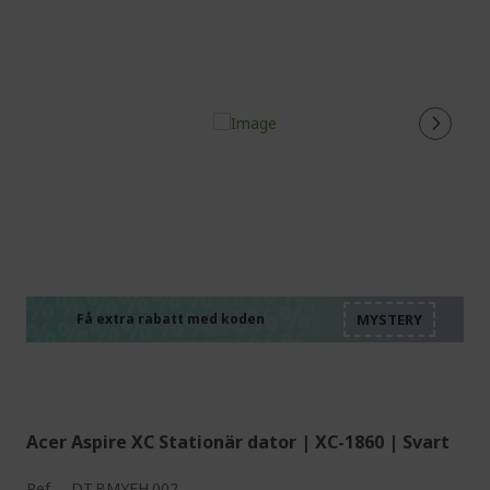
%%%%%%%%%%%%%%
%%%%%%%%%%%%%%
%%%%%%%%%%%%%%
%%%%%%%%%%%%%%
Få extra rabatt med koden
%%%%%%%%%%%%%%
Acer Aspire XC Stationär dator | XC-1860 | Svart
Ref.
DT.BMYEH.002