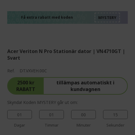
%%%%%%%%%%%%%%
%%%%%%%%%%%%%%
%%%%%%%%%%%%%%
%%%%%%%%%%%%%%
Få extra rabatt med koden
%%%%%%%%%%%%%%
Acer Veriton N Pro Stationär dator | VN4710GT |
Svart
Ref.
DT.VXVEH.00C
2500 kr
tillämpas automatiskt i
RABATT
kundvagnen
Skynda! Koden MYSTERY går ut om:
01
01
00
14
Dagar
Timmar
Minuter
Sekunder