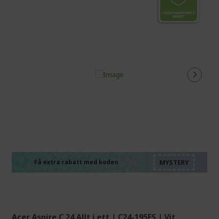
%%%%%%%%%%%%%%
%%%%%%%%%%%%%%
%%%%%%%%%%%%%%
%%%%%%%%%%%%%%
Få extra rabatt med koden
%%%%%%%%%%%%%%
Acer Aspire C 24 Allt i ett | C24-195ES | Vit