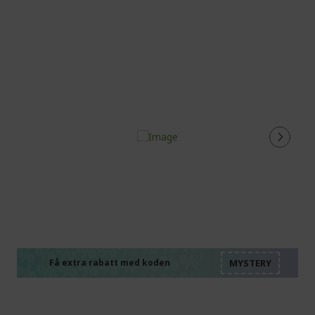
page
%%%%%%%%%%%%%%
%%%%%%%%%%%%%%
%%%%%%%%%%%%%%
%%%%%%%%%%%%%%
Få extra rabatt med koden
%%%%%%%%%%%%%%