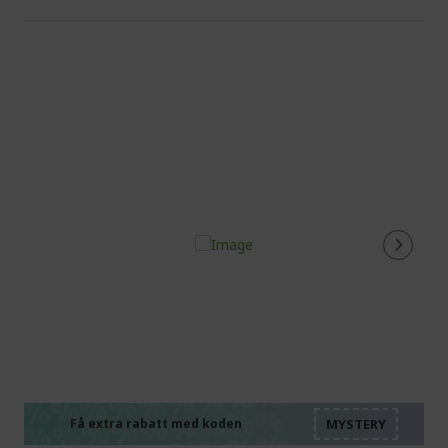
%%%%%%%%%%%%%%
%%%%%%%%%%%%%%
%%%%%%%%%%%%%%
Få extra rabatt med koden