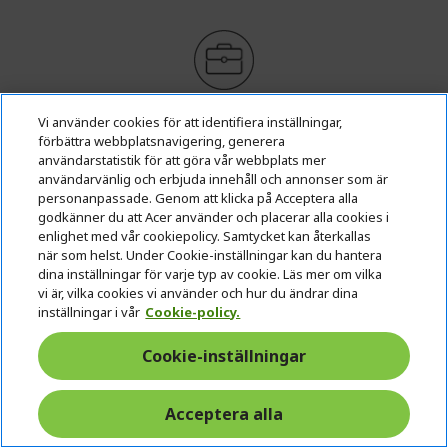
Arbetsrelaterad användning? Upptäck de bästa
Vi använder cookies för att identifiera inställningar,
erbjudandena!
förbättra webbplatsnavigering, generera
användarstatistik för att göra vår webbplats mer
KONTAKTA OSS
|
SKAPA ETT FÖRETAGSKONTO
användarvänlig och erbjuda innehåll och annonser som är
personanpassade. Genom att klicka på Acceptera alla
godkänner du att Acer använder och placerar alla cookies i
17 990,00 kr
enlighet med vår cookiepolicy. Samtycket kan återkallas
när som helst. Under Cookie-inställningar kan du hantera
dina inställningar för varje typ av cookie. Läs mer om vilka
I LAGER
vi är, vilka cookies vi använder och hur du ändrar dina
(LEVERANS 1-4 ARBETSDAGAR)
inställningar i vår
Cookie-policy.
Antal:
Cookie-inställningar
Gå till produkt
Acceptera alla