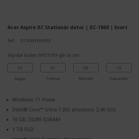
%%%%%%%%%%%%%%
%%%%%%%%%%%%%%
Acer Aspire XC Stationär dator | XC-1860 | Svart
Ref.
DT.BMYEH.003
Skynda! Koden MYSTERY går ut om:
01
01
00
14
Dagar
Timmar
Minuter
Sekunder
Windows 11 Home
Intel® Core™ Ultra 7 265 processor 2,40 GHz
16 GB, DDR5 SDRAM
1 TB SSD