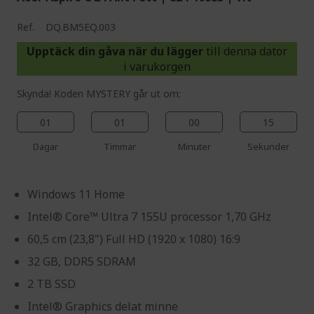
Ref.
DQ.BM5EQ.003
Upptäck din gåva när du lägger
till denna dator
i varukorgen
Skynda! Koden MYSTERY går ut om:
01
01
00
14
Dagar
Timmar
Minuter
Sekunder
Windows 11 Home
Intel® Core™ Ultra 7 155U processor 1,70 GHz
60,5 cm (23,8") Full HD (1920 x 1080) 16:9
32 GB, DDR5 SDRAM
2 TB SSD
Intel® Graphics delat minne