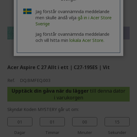
%%%%%%%%%%%%%%
Jag förstår ovannämnda meddelande
%%%%%%%%%%%%%%
men skulle ändå vilja
gå in i Acer Store
%%%%%%%%%%%%%%
Sverige
%%%%%%%%%%%%%%
Få extra rabatt med koden
Jag förstår ovannämnda meddelande
%%%%%%%%%%%%%%
och vill hitta min
lokala Acer Store.
Acer Aspire C 27 Allt i ett | C27-195ES | Vit
Ref.
DQ.BMFEQ.003
Upptäck din gåva när du lägger
till denna dator
i varukorgen
Skynda! Koden MYSTERY går ut om:
01
01
00
14
Dagar
Timmar
Minuter
Sekunder