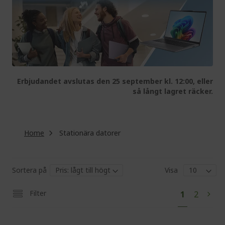
Erbjudandet avslutas den 25 september kl. 12:00, eller
så långt lagret räcker.
Home
Stationära datorer
Sortera på
Visa
Pa
You're
Page
Filter
1
2
Pag
Next
currently
reading