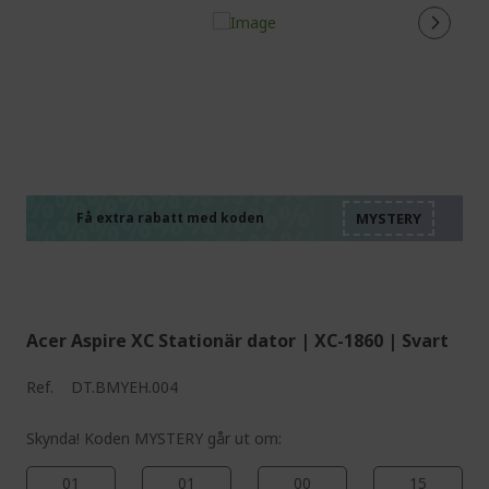
%%%%%%%%%%%%%%
%%%%%%%%%%%%%%
%%%%%%%%%%%%%%
%%%%%%%%%%%%%%
Få extra rabatt med koden
%%%%%%%%%%%%%%
Acer Aspire XC Stationär dator | XC-1860 | Svart
Ref.
DT.BMYEH.004
Skynda! Koden MYSTERY går ut om:
01
01
00
14