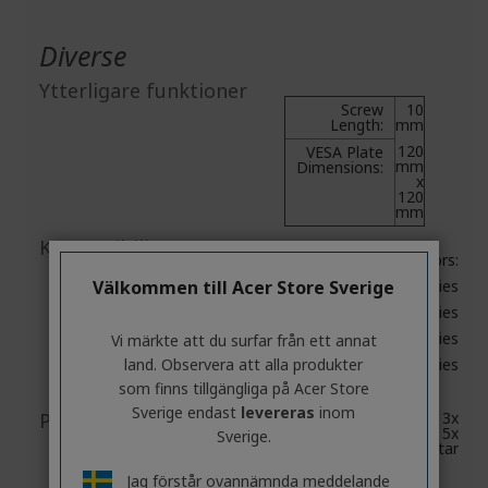
Diverse
Ytterligare funktioner
Screw
10
Length:
mm
120
VESA Plate
mm
Dimensions:
x
120
mm
Kompatibilitet
Acer Monitors:
Välkommen till Acer Store Sverige
B6 Series
B7 Series
B8 Series
Vi märkte att du surfar från ett annat
land. Observera att alla produkter
CB Series
som finns tillgängliga på Acer Store
Sverige endast
levereras
inom
Paketinnehåll
1x VESA-platta, 3x
skruvar, 5x
Sverige.
skyddsbuffertar
Jag förstår ovannämnda meddelande