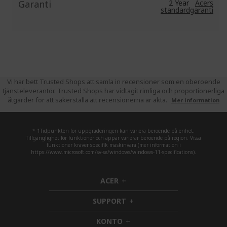
Garanti
2 Year
Acers
standardgaranti
Vi har bett Trusted Shops att samla in recensioner som en oberoende
tjänsteleverantör. Trusted Shops har vidtagit rimliga och proportionerliga
åtgärder för att säkerställa att recensionerna är äkta.
Mer information
* 1Tidpunkten för uppgraderingen kan variera beroende på enhet.
Tillgänglighet för funktioner och appar varierar beroende på region. Vissa
funktioner kräver specifik maskinvara (mer information i
https://www.microsoft.com/sv-se/windows/windows-11-specifications).
ACER
h
i
SUPPORT
d
h
d
i
KONTO
e
h
d