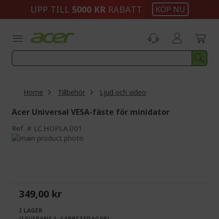
Skip
UPP TILL
5000 KR
RABATT
KÖP NU
to
Content
Home
Tillbehör
Ljud och video
Acer Universal VESA-fäste för minidator
Ref.
LC.HOPLA.001
Skip
to
Skip
the
to
end
the
of
beginning
the
of
349,00 kr
images
the
gallery
images
I LAGER
gallery
(LEVERANS 1-4 ARBETSDAGAR)