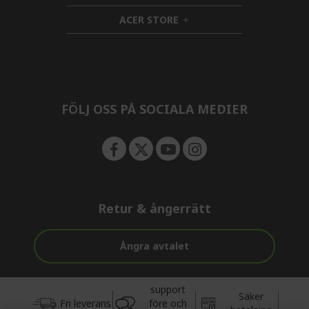
n
i
d
ACER STORE
d
e
h
d
n
i
e
d
n
d
e
n
FÖLJ OSS PÅ SOCIALA MEDIER
Retur & ångerrätt
Ångra avtalet
support
Säker
Fri leverans
före och