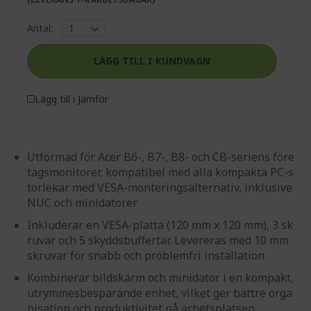
Antal:
LÄGG TILL I KUNDVAGN
Lägg till i Jämför
Utformad för Acer B6-, B7-, B8- och CB-seriens före
tagsmonitorer, kompatibel med alla kompakta PC-s
torlekar med VESA-monteringsalternativ, inklusive
NUC och minidatorer
Inkluderar en VESA-platta (120 mm x 120 mm), 3 sk
ruvar och 5 skyddsbuffertar. Levereras med 10 mm
skruvar för snabb och problemfri installation
Kombinerar bildskärm och minidator i en kompakt,
utrymmesbesparande enhet, vilket ger bättre orga
nisation och produktivitet på arbetsplatsen