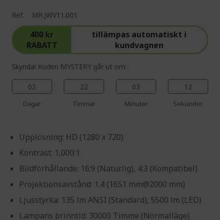
Ref.
MR.JWV11.001
400 kr
tillämpas automatiskt i
RABATT
kundvagnen
Skynda! Koden MYSTERY går ut om:
02
22
03
11
Dagar
Timmar
Minuter
Sekunder
Upplösning: HD (1280 x 720)
Kontrast: 1,000:1
Bildförhållande: 16:9 (Naturlig), 4:3 (Kompatibel)
Projektionsavstånd: 1.4 (1651 mm@2000 mm)
Ljusstyrka: 135 lm ANSI (Standard), 5500 lm (LED)
Lampans brinntid: 30000 Timme (Normalläge)