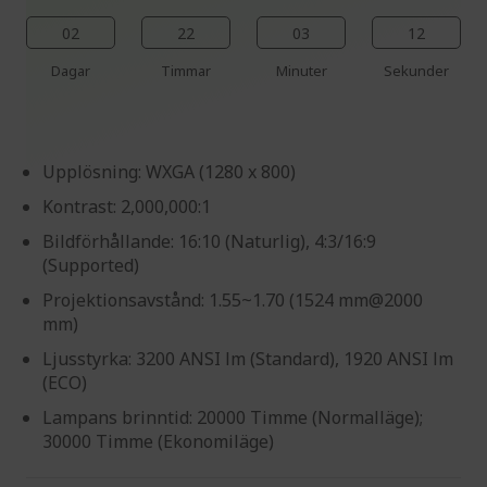
02
22
03
11
Dagar
Timmar
Minuter
Sekunder
Upplösning: WXGA (1280 x 800)
Kontrast: 2,000,000:1
Bildförhållande: 16:10 (Naturlig), 4:3/16:9
(Supported)
Projektionsavstånd: 1.55~1.70 (1524 mm@2000
mm)
Ljusstyrka: 3200 ANSI lm (Standard), 1920 ANSI lm
(ECO)
Lampans brinntid: 20000 Timme (Normalläge);
30000 Timme (Ekonomiläge)