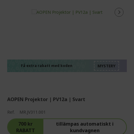
%%%%%%%%%%%%%%
%%%%%%%%%%%%%%
%%%%%%%%%%%%%%
%%%%%%%%%%%%%%
Få extra rabatt med koden
%%%%%%%%%%%%%%
AOPEN Projektor | PV12a | Svart
Ref.
MR.JV311.001
700 kr
tillämpas automatiskt i
RABATT
kundvagnen