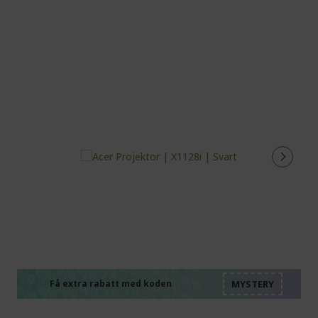
%%%%%%%%%%%%%%
%%%%%%%%%%%%%%
%%%%%%%%%%%%%%
%%%%%%%%%%%%%%
Få extra rabatt med koden