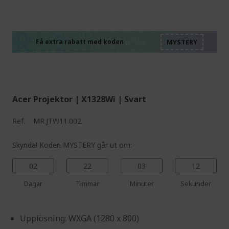
%%%%%%%%%%%%%%
%%%%%%%%%%%%%%
%%%%%%%%%%%%%%
%%%%%%%%%%%%%%
Få extra rabatt med koden
%%%%%%%%%%%%%%
Acer Projektor | X1328Wi | Svart
Ref.
MR.JTW11.002
Skynda! Koden MYSTERY går ut om:
02
22
03
11
Dagar
Timmar
Minuter
Sekunder
Upplösning: WXGA (1280 x 800)