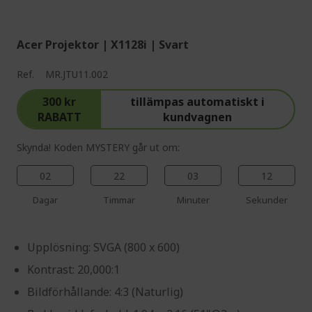
%%%%%%%%%%%%%%
Acer Projektor | X1128i | Svart
Ref.
MR.JTU11.002
300 kr
tillämpas automatiskt i
RABATT
kundvagnen
Skynda! Koden MYSTERY går ut om:
02
22
03
11
Dagar
Timmar
Minuter
Sekunder
Upplösning: SVGA (800 x 600)
Kontrast: 20,000:1
Bildförhållande: 4:3 (Naturlig)