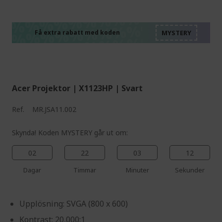
%%%%%%%%%%%%%%
%%%%%%%%%%%%%%
%%%%%%%%%%%%%%
%%%%%%%%%%%%%%
Få extra rabatt med koden
%%%%%%%%%%%%%%
Acer Projektor | X1123HP | Svart
Ref.
MR.JSA11.002
Skynda! Koden MYSTERY går ut om:
02
22
03
11
Dagar
Timmar
Minuter
Sekunder
Upplösning: SVGA (800 x 600)
Kontrast: 20,000:1