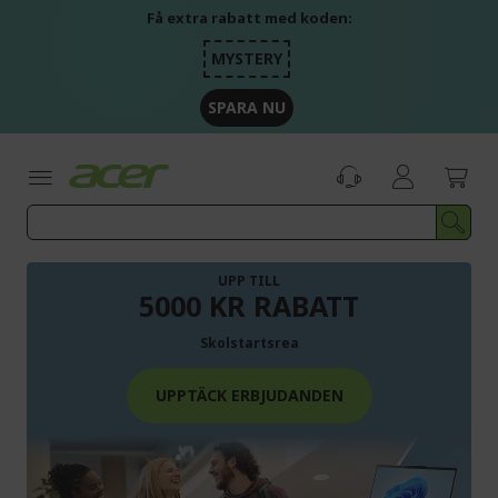
Skip
Få extra rabatt med koden:
to
Content
MYSTERY
SPARA NU
UPP TILL
5000 KR RABATT
Skolstartsrea
UPPTÄCK ERBJUDANDEN