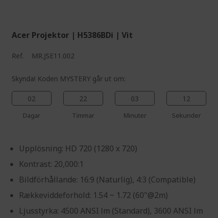
%%%%%%%%%%%%%%
Acer Projektor | H5386BDi | Vit
Ref.
MR.JSE11.002
Skynda! Koden MYSTERY går ut om:
02
22
03
11
Dagar
Timmar
Minuter
Sekunder
Upplösning: HD 720 (1280 x 720)
Kontrast: 20,000:1
Bildförhållande: 16:9 (Naturlig), 4:3 (Compatible)
Rækkeviddeforhold: 1.54 ~ 1.72 (60"@2m)
Ljusstyrka: 4500 ANSI lm (Standard), 3600 ANSI lm