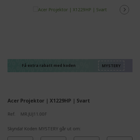
%%%%%%%%%%%%%%
%%%%%%%%%%%%%%
%%%%%%%%%%%%%%
%%%%%%%%%%%%%%
Få extra rabatt med koden
%%%%%%%%%%%%%%
Acer Projektor | X1229HP | Svart
Ref.
MR.JUJ11.00F
Skynda! Koden MYSTERY går ut om: