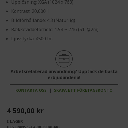
Upplösning: XGA (1024 x 768)
Kontrast: 20,000:1
Bildförhållande: 4:3 (Naturlig)
Rækkeviddeforhold: 1.94 ~ 2.16 (51"@2m)
Ljusstyrka: 4500 lm
Arbetsrelaterad användning? Upptäck de bästa
erbjudandena!
KONTAKTA OSS
|
SKAPA ETT FÖRETAGSKONTO
4 590,00 kr
I LAGER
(LEVERANS 1-4 ARBETSDAGAR)