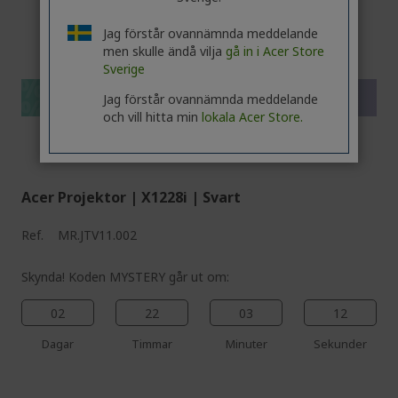
%%%%%%%%%%%%%%
Jag förstår ovannämnda meddelande
%%%%%%%%%%%%%%
men skulle ändå vilja
gå in i Acer Store
%%%%%%%%%%%%%%
Sverige
%%%%%%%%%%%%%%
Få extra rabatt med koden
Jag förstår ovannämnda meddelande
%%%%%%%%%%%%%%
och vill hitta min
lokala Acer Store.
Acer Projektor | X1228i | Svart
Ref.
MR.JTV11.002
Skynda! Koden MYSTERY går ut om:
02
22
03
11
Dagar
Timmar
Minuter
Sekunder