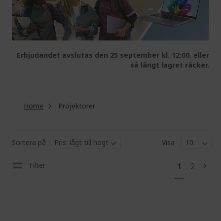
Erbjudandet avslutas den 25 september kl. 12:00, eller
så långt lagret räcker.
Home
Projektorer
Sortera på
Visa
Pa
You're
Page
Filter
1
2
Pag
Next
currently
reading
page