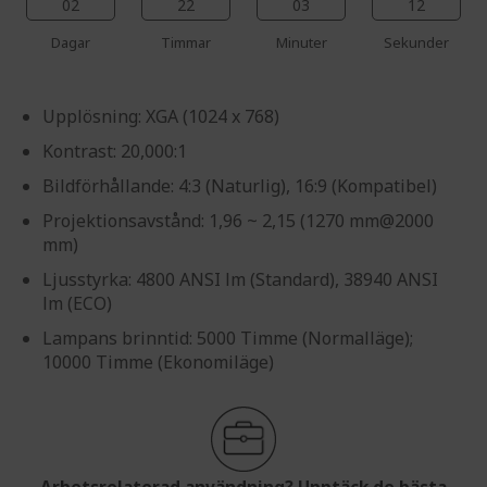
02
22
03
11
Dagar
Timmar
Minuter
Sekunder
Upplösning: XGA (1024 x 768)
Kontrast: 20,000:1
Bildförhållande: 4:3 (Naturlig), 16:9 (Kompatibel)
Projektionsavstånd: 1,96 ~ 2,15 (1270 mm@2000
mm)
Ljusstyrka: 4800 ANSI lm (Standard), 38940 ANSI
lm (ECO)
Lampans brinntid: 5000 Timme (Normalläge);
10000 Timme (Ekonomiläge)