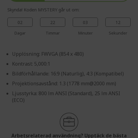
Skynda! Koden MYSTERY går ut om:
02
22
03
11
Dagar
Timmar
Minuter
Sekunder
Upplösning: FWVGA (854 x 480)
Kontrast: 5,000:1
Bildförhållande: 16:9 (Naturlig), 4:3 (Kompatibel)
Projektionsavstånd: 1.3 (1778 mm@2000 mm)
Ljusstyrka: 800 lm ANSI (Standard), 25 lm ANSI
(ECO)
Arbetsrelaterad användning? Upptäck de bästa