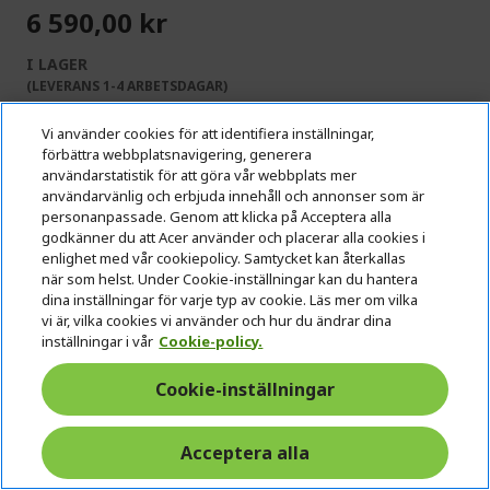
6 590,00 kr
I LAGER
(LEVERANS 1-4 ARBETSDAGAR)
Antal:
Vi använder cookies för att identifiera inställningar,
förbättra webbplatsnavigering, generera
användarstatistik för att göra vår webbplats mer
Gå till produkt
användarvänlig och erbjuda innehåll och annonser som är
personanpassade. Genom att klicka på Acceptera alla
godkänner du att Acer använder och placerar alla cookies i
enlighet med vår cookiepolicy. Samtycket kan återkallas
Lägg till i kundvagn
när som helst. Under Cookie-inställningar kan du hantera
dina inställningar för varje typ av cookie. Läs mer om vilka
vi är, vilka cookies vi använder och hur du ändrar dina
Lägg till i Jämför
inställningar i vår
Cookie-policy.
Cookie-inställningar
Acceptera alla