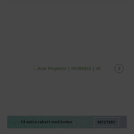
%%%%%%%%%%%%%%
%%%%%%%%%%%%%%
%%%%%%%%%%%%%%
%%%%%%%%%%%%%%
Få extra rabatt med koden