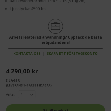
Rækkeviddeforhold: 1.94 ~ 2.16 (51"@2m)
Ljusstyrka: 4500 lm
Arbetsrelaterad användning? Upptäck de bästa
erbjudandena!
KONTAKTA OSS
|
SKAPA ETT FÖRETAGSKONTO
4 290,00 kr
I LAGER
(LEVERANS 1-4 ARBETSDAGAR)
Antal:
Gå till produkt