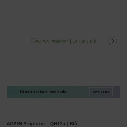
%%%%%%%%%%%%%%
%%%%%%%%%%%%%%
%%%%%%%%%%%%%%
%%%%%%%%%%%%%%
Få extra rabatt med koden
%%%%%%%%%%%%%%
AOPEN Projektor | QH12a | Blå