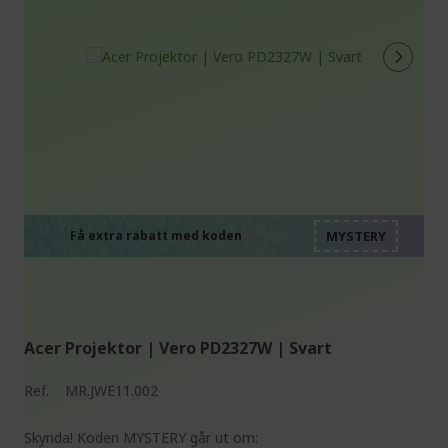
%%%%%%%%%%%%%%
%%%%%%%%%%%%%%
%%%%%%%%%%%%%%
%%%%%%%%%%%%%%
Få extra rabatt med koden
%%%%%%%%%%%%%%
Acer Projektor | Vero PD2327W | Svart
Ref.
MR.JWE11.002
Skynda! Koden MYSTERY går ut om: