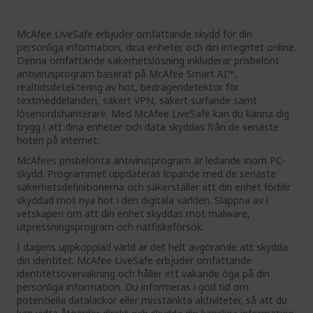
McAfee LiveSafe erbjuder omfattande skydd för din
personliga information, dina enheter och din integritet online.
Denna omfattande säkerhetslösning inkluderar prisbelönt
antivirusprogram baserat på McAfee Smart AI™,
realtidsdetektering av hot, bedrägeridetektor för
textmeddelanden, säkert VPN, säkert surfande samt
lösenordshanterare. Med McAfee LiveSafe kan du känna dig
trygg i att dina enheter och data skyddas från de senaste
hoten på internet.
McAfees prisbelönta antivirusprogram är ledande inom PC-
skydd. Programmet uppdateras löpande med de senaste
säkerhetsdefinitionerna och säkerställer att din enhet förblir
skyddad mot nya hot i den digitala världen. Slappna av i
vetskapen om att din enhet skyddas mot malware,
utpressningsprogram och nätfiskeförsök.
I dagens uppkopplad värld är det helt avgörande att skydda
din identitet. McAfee LiveSafe erbjuder omfattande
identitetsövervakning och håller ett vakande öga på din
personliga information. Du informeras i god tid om
potentiella dataläckor eller misstänkta aktiviteter, så att du