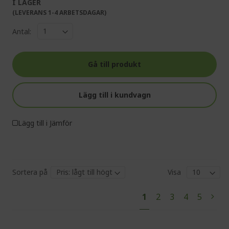
I LAGER
(LEVERANS 1-4 ARBETSDAGAR)
Antal:
Gå till produkt
Lägg till i kundvagn
Lägg till i Jämför
Sortera på
Visa
Pa
You're
Page
Page
Page
Page
1
2
3
4
5
Pag
Next
currently
reading