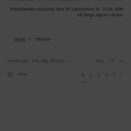
Erbjudandet avslutas den 25 september kl. 12:00, eller
så långt lagret räcker.
Home
Tillbehör
Sortera på
Visa
Pa
You're
Page
Page
Page
Page
Filter
1
2
3
4
5
Pag
Next
currently
reading
page