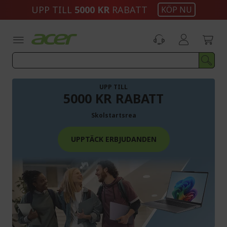
Skip
UPP TILL
5000 KR
RABATT
KÖP NU
to
Content
UPP TILL
5000 KR RABATT
Skolstartsrea
UPPTÄCK ERBJUDANDEN