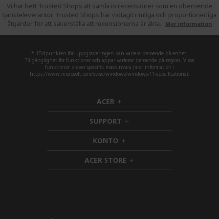
page
Vi har bett Trusted Shops att samla in recensioner som en oberoende
tjänsteleverantör. Trusted Shops har vidtagit rimliga och proportionerliga
åtgärder för att säkerställa att recensionerna är äkta.
Mer information
* 1Tidpunkten för uppgraderingen kan variera beroende på enhet.
Tillgänglighet för funktioner och appar varierar beroende på region. Vissa
funktioner kräver specifik maskinvara (mer information i
https://www.microsoft.com/sv-se/windows/windows-11-specifications).
ACER
h
i
SUPPORT
d
h
d
i
KONTO
e
h
d
n
i
d
ACER STORE
d
e
h
d
n
i
e
d
n
d
e
n