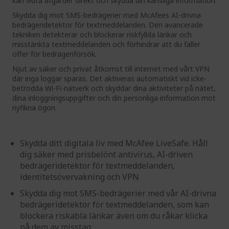
kan vidta åtgärder direkt och skydda din känsliga information.
Skydda dig mot SMS-bedrägerier med McAfees AI-drivna
bedrägeridetektor för textmeddelanden. Den avancerade
tekniken detekterar och blockerar riskfyllda länkar och
misstänkta textmeddelanden och förhindrar att du faller
offer för bedrägeriförsök.
Njut av säker och privat åtkomst till internet med vårt VPN
där inga loggar sparas. Det aktiveras automatiskt vid icke-
betrodda Wi-Fi-nätverk och skyddar dina aktiviteter på nätet,
dina inloggningsuppgifter och din personliga information mot
nyfikna ögon.
Skydda ditt digitala liv med McAfee LiveSafe. Håll
dig säker med prisbelönt antivirus, AI-driven
bedrägeridetektor för textmeddelanden,
identitetsövervakning och VPN
Skydda dig mot SMS-bedrägerier med vår AI-drivna
bedrägeridetektor för textmeddelanden, som kan
blockera riskabla länkar även om du råkar klicka
på dem av misstag