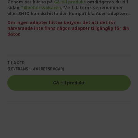
Genom att klicka på
Gå till produkt
omdirigeras du till
sidan
Tillbehörssökaren
. Med datorns serienummer
eller SNID kan du hitta den kompatibla Acer-adaptern.
Om ingen adapter hittas betyder det att det för
närvarande inte finns någon adapter tillgänglig för din
dator.
I LAGER
(LEVERANS 1-4 ARBETSDAGAR)
Gå till produkt