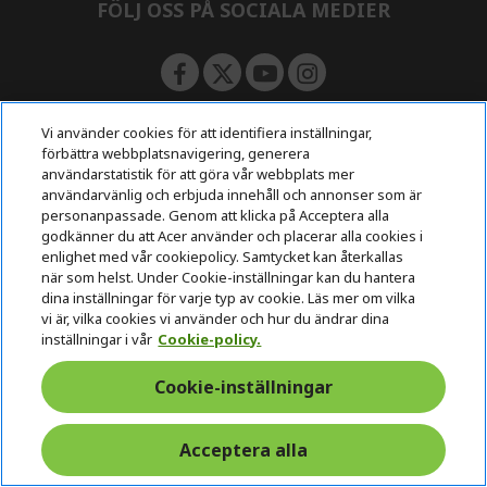
FÖLJ OSS PÅ SOCIALA MEDIER
Vi använder cookies för att identifiera inställningar,
förbättra webbplatsnavigering, generera
Retur & ångerrätt
användarstatistik för att göra vår webbplats mer
användarvänlig och erbjuda innehåll och annonser som är
personanpassade. Genom att klicka på Acceptera alla
Ångra avtalet
godkänner du att Acer använder och placerar alla cookies i
enlighet med vår cookiepolicy. Samtycket kan återkallas
när som helst. Under Cookie-inställningar kan du hantera
support
dina inställningar för varje typ av cookie. Läs mer om vilka
Säker
Fri leverans
före och
vi är, vilka cookies vi använder och hur du ändrar dina
betalning
efter köp
inställningar i vår
Cookie-policy.
Cookie-inställningar
© 2026 Acer Inc.
CPYou BV är auktoriserad återförsäljare och försäljare av de
produkter och tjänster som erbjuds i denna butik.
Acceptera alla