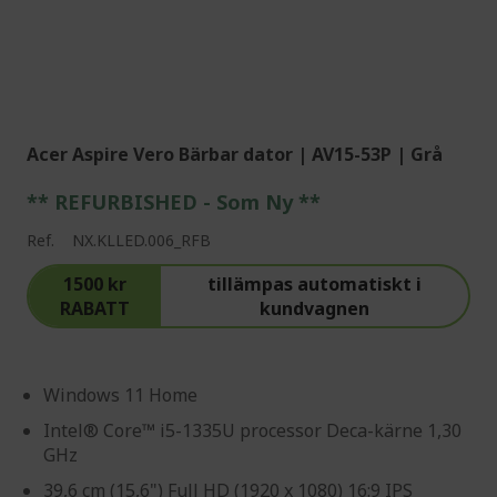
Acer Aspire Vero Bärbar dator | AV15-53P | Grå
** REFURBISHED - Som Ny **
Ref.
NX.KLLED.006_RFB
1500 kr
tillämpas automatiskt i
RABATT
kundvagnen
Windows 11 Home
Intel® Core™ i5-1335U processor Deca-kärne 1,30
GHz
39,6 cm (15,6") Full HD (1920 x 1080) 16:9 IPS