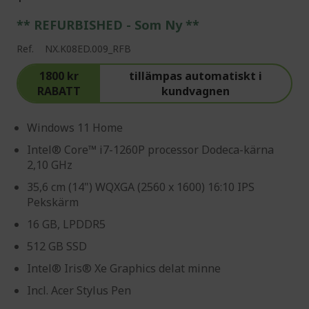
** REFURBISHED - Som Ny **
Ref.
NX.K08ED.009_RFB
1800 kr
tillämpas automatiskt i
RABATT
kundvagnen
Windows 11 Home
Intel® Core™ i7-1260P processor Dodeca-kärna
2,10 GHz
35,6 cm (14") WQXGA (2560 x 1600) 16:10 IPS
Pekskärm
16 GB, LPDDR5
512 GB SSD
Intel® Iris® Xe Graphics delat minne
Incl. Acer Stylus Pen