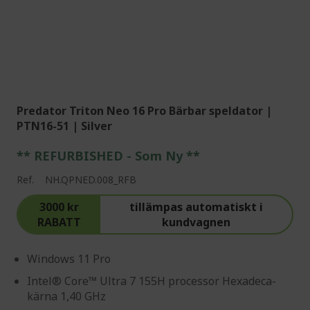
Predator Triton Neo 16 Pro Bärbar speldator |
PTN16-51 | Silver
** REFURBISHED - Som Ny **
Ref.
NH.QPNED.008_RFB
3000 kr
tillämpas automatiskt i
RABATT
kundvagnen
Windows 11 Pro
Intel® Core™ Ultra 7 155H processor Hexadeca-
kärna 1,40 GHz