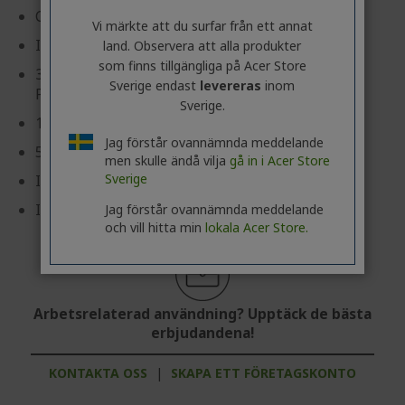
ChromeOS
Vi märkte att du surfar från ett annat
Intel® Core™ Ultra 5 125U processor 1,30 GHz
land. Observera att alla produkter
som finns tillgängliga på Acer Store
35,6 cm (14") WUXGA (1920 x 1200) 16:10 IPS
Sverige endast
levereras
inom
Pekskärm
Sverige.
16 GB, LPDDR5X
Jag förstår ovannämnda meddelande
512 GB SSD
men skulle ändå vilja
gå in i Acer Store
Sverige
Intel® Graphics delat minne
Incl. Stylus Pen
Jag förstår ovannämnda meddelande
och vill hitta min
lokala Acer Store.
Arbetsrelaterad användning? Upptäck de bästa
erbjudandena!
KONTAKTA OSS
|
SKAPA ETT FÖRETAGSKONTO