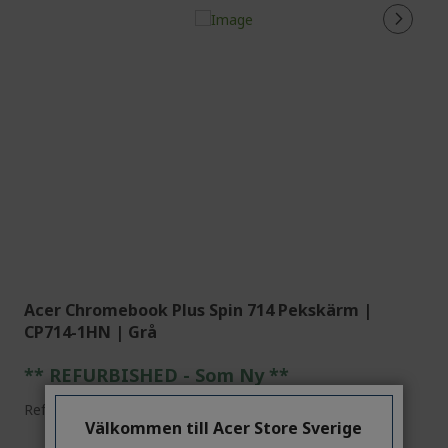
Acer Chromebook Plus Spin 714 Pekskärm |
CP714-1HN | Grå
** REFURBISHED - Som Ny **
Ref.
NX.KYNED.00E_RFB
Välkommen till Acer Store Sverige