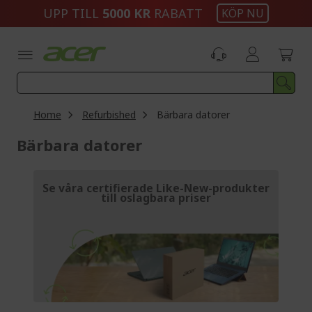
Skip
UPP TILL
5000 KR
RABATT
KÖP NU
to
Content
Home
Refurbished
Bärbara datorer
Bärbara datorer
Se våra certifierade Like-New-produkter
till oslagbara priser