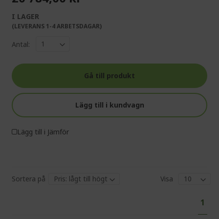
I LAGER
(LEVERANS 1-4 ARBETSDAGAR)
Antal:
Gå till produkt
Lägg till i kundvagn
Lägg till i Jämför
Sortera på
Visa
Pa
You'
1
curr