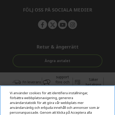
n
FÖLJ OSS PÅ SOCIALA MEDIER
Retur & ångerrätt
Ångra avtalet
support
Säker
Fri leverans
före och
betalning
efter köp
Vi använder cookies för att identifiera inställningar,
förbättra webbplatsnavigering, generera
© 2026 Acer Inc.
användarstatistik för att göra vår webbplats mer
CPYou BV är auktoriserad återförsäljare och försäljare av de
användarvänlig och erbjuda innehåll och annonser som är
produkter och tjänster som erbjuds i denna butik.
personanpassade. Genom att klicka på Acceptera alla