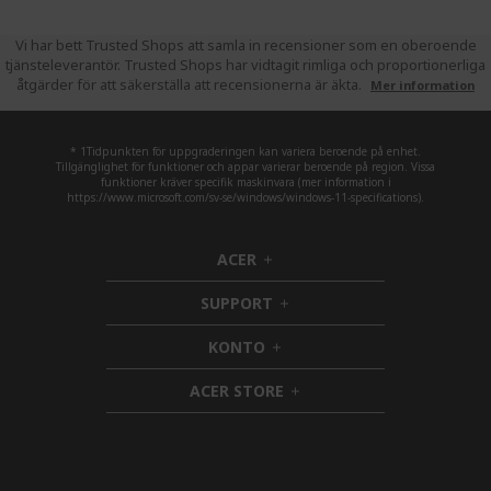
read
pag
Vi har bett Trusted Shops att samla in recensioner som en oberoende
tjänsteleverantör. Trusted Shops har vidtagit rimliga och proportionerliga
åtgärder för att säkerställa att recensionerna är äkta.
Mer information
* 1Tidpunkten för uppgraderingen kan variera beroende på enhet.
Tillgänglighet för funktioner och appar varierar beroende på region. Vissa
funktioner kräver specifik maskinvara (mer information i
https://www.microsoft.com/sv-se/windows/windows-11-specifications).
ACER
h
i
SUPPORT
d
h
d
i
KONTO
e
h
d
n
i
d
ACER STORE
d
e
h
d
n
i
e
d
n
d
e