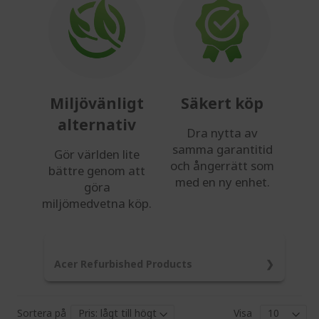
Miljövänligt
Säkert köp
alternativ
Dra nytta av
samma garantitid
Gör världen lite
och ångerrätt som
bättre genom att
med en ny enhet.
göra
miljömedvetna köp.
Acer Refurbished Products
Our products go through a comprehensive,
multi-point refurbishment process to ensure
Sortera på
Visa
they meet the highest industry standards.