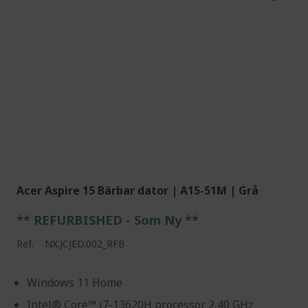
Acer Aspire 15 Bärbar dator | A15-51M | Grå
** REFURBISHED - Som Ny **
Ref.
NX.JCJED.002_RFB
Windows 11 Home
Intel® Core™ i7-13620H processor 2,40 GHz