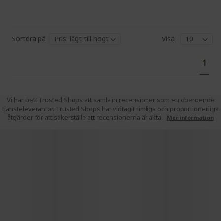
Sortera på
Visa
Pa
You'
1
curr
read
pag
Vi har bett Trusted Shops att samla in recensioner som en oberoende
tjänsteleverantör. Trusted Shops har vidtagit rimliga och proportionerliga
åtgärder för att säkerställa att recensionerna är äkta.
Mer information