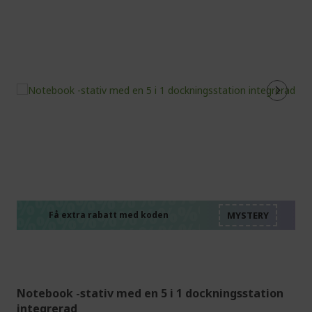
%%%%%%%%%%%%%%
%%%%%%%%%%%%%%
%%%%%%%%%%%%%%
%%%%%%%%%%%%%%
Få extra rabatt med koden
%%%%%%%%%%%%%%
Notebook -stativ med en 5 i 1 dockningsstation
integrerad