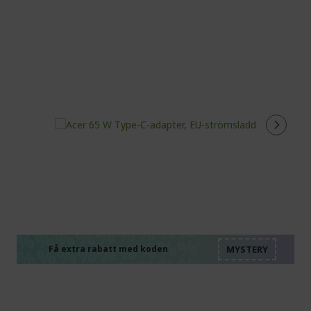
%%%%%%%%%%%%%%
%%%%%%%%%%%%%%
%%%%%%%%%%%%%%
%%%%%%%%%%%%%%
Få extra rabatt med koden
%%%%%%%%%%%%%%