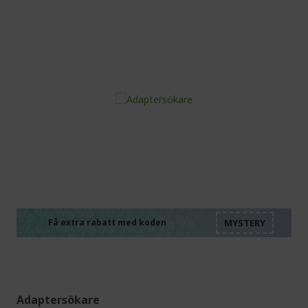
%%%%%%%%%%%%%%
%%%%%%%%%%%%%%
%%%%%%%%%%%%%%
%%%%%%%%%%%%%%
Få extra rabatt med koden
%%%%%%%%%%%%%%
Adaptersökare