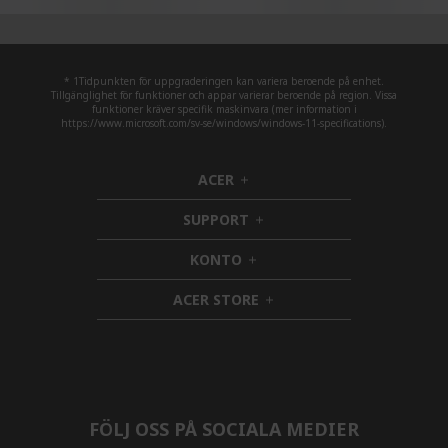
* 1Tidpunkten för uppgraderingen kan variera beroende på enhet.
Tillgänglighet för funktioner och appar varierar beroende på region. Vissa
funktioner kräver specifik maskinvara (mer information i
https://www.microsoft.com/sv-se/windows/windows-11-specifications).
ACER
h
i
SUPPORT
d
h
d
i
KONTO
e
h
d
n
i
d
ACER STORE
d
e
h
d
n
i
e
d
n
d
e
n
FÖLJ OSS PÅ SOCIALA MEDIER