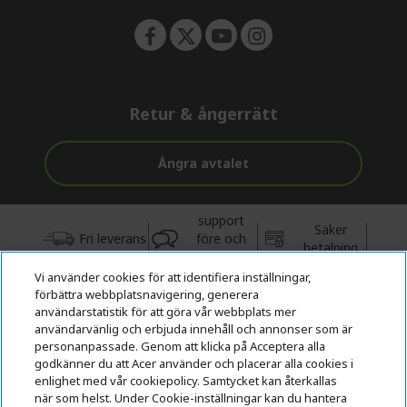
Retur & ångerrätt
Ångra avtalet
support
Säker
Fri leverans
före och
betalning
efter köp
Vi använder cookies för att identifiera inställningar,
förbättra webbplatsnavigering, generera
© 2026 Acer Inc.
användarstatistik för att göra vår webbplats mer
CPYou BV är auktoriserad återförsäljare och försäljare av de
användarvänlig och erbjuda innehåll och annonser som är
produkter och tjänster som erbjuds i denna butik.
personanpassade. Genom att klicka på Acceptera alla
godkänner du att Acer använder och placerar alla cookies i
enlighet med vår cookiepolicy. Samtycket kan återkallas
när som helst. Under Cookie-inställningar kan du hantera