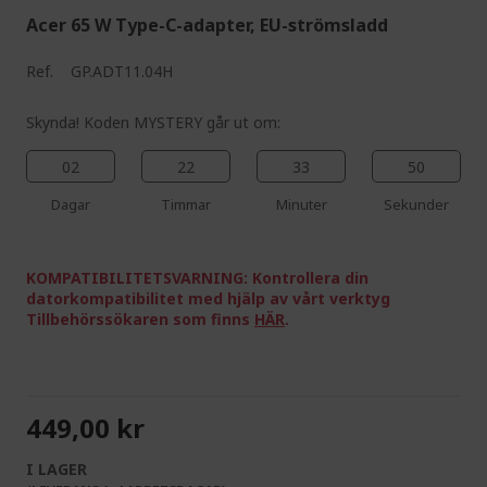
Acer 65 W Type-C-adapter, EU-strömsladd
Ref.
GP.ADT11.04H
Skynda! Koden MYSTERY går ut om:
02
22
33
49
Dagar
Timmar
Minuter
Sekunder
KOMPATIBILITETSVARNING: Kontrollera din
datorkompatibilitet med hjälp av vårt verktyg
Tillbehörssökaren som finns
HÄR
.
449,00 kr
I LAGER