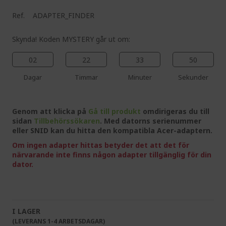
Ref.
ADAPTER_FINDER
Skynda! Koden MYSTERY går ut om:
02
22
33
49
Dagar
Timmar
Minuter
Sekunder
Genom att klicka på
Gå till produkt
omdirigeras du till
sidan
Tillbehörssökaren
. Med datorns serienummer
eller SNID kan du hitta den kompatibla Acer-adaptern.
Om ingen adapter hittas betyder det att det för
närvarande inte finns någon adapter tillgänglig för din
dator.
I LAGER
(LEVERANS 1-4 ARBETSDAGAR)