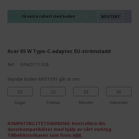
%%%%%%%%%%%%%%
%%%%%%%%%%%%%%
%%%%%%%%%%%%%%
%%%%%%%%%%%%%%
Få extra rabatt med koden
%%%%%%%%%%%%%%
Acer 65 W Type-C-adapter, EU-strömsladd
Ref.
GP.ADT11.028
Skynda! Koden MYSTERY går ut om:
02
22
33
49
Dagar
Timmar
Minuter
Sekunder
KOMPATIBILITETSVARNING: Kontrollera din
datorkompatibilitet med hjälp av vårt verktyg
Tillbehörssökaren som finns
HÄR
.