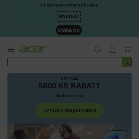
Skip
Få extra rabatt med koden:
to
Content
MYSTERY
SPARA NU
UPP TILL
5000 KR RABATT
Skolstartsrea
UPPTÄCK ERBJUDANDEN