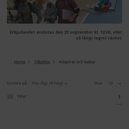
Erbjudandet avslutas den 25 september kl. 12:00, eller
så långt lagret räcker.
Home
Tillbehör
Adaptrar och kablar
Sortera på
Visa
Pa
You'
Filter
1
curr
read
pag