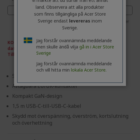
Vi märkte att du surfar från ett annat
land. Observera att alla produkter
02
22
33
49
som finns tillgängliga på Acer Store
Sverige endast
levereras
inom
Dagar
Timmar
Minuter
Sekunder
Sverige.
Jag förstår ovannämnda meddelande
KOMPATIBILITETSVARNING: Kontrollera din
men skulle ändå vilja
gå in i Acer Store
datorkompatibilitet med hjälp av vårt verktyg
Sverige
Tillbehörssökaren som finns
HÄR
.
Jag förstår ovannämnda meddelande
och vill hitta min
lokala Acer Store.
Snabbladdning med USB-C PD 100 W
Avtagbara EU/UK-kontakter
Kompakt GaN-design
1,5 m USB-C-till-USB-C-kabel
Skydd mot överspänning, överström, kortslutning
och överhettning