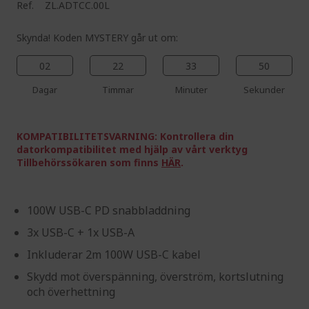
Ref.
ZL.ADTCC.00L
Skynda! Koden MYSTERY går ut om:
02
22
33
49
Dagar
Timmar
Minuter
Sekunder
KOMPATIBILITETSVARNING: Kontrollera din
datorkompatibilitet med hjälp av vårt verktyg
Tillbehörssökaren som finns
HÄR
.
100W USB-C PD snabbladdning
3x USB-C + 1x USB-A
Inkluderar 2m 100W USB-C kabel
Skydd mot överspänning, överström, kortslutning
och överhettning