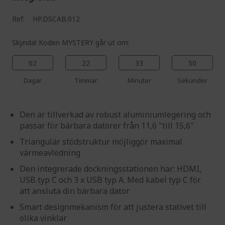
Ref.
HP.DSCAB.012
Skynda! Koden MYSTERY går ut om:
02
22
33
49
Dagar
Timmar
Minuter
Sekunder
Den är tillverkad av robust aluminiumlegering och
passar för bärbara datorer från 11,6 "till 15,6"
Triangulär stödstruktur möjliggör maximal
värmeavledning
Den integrerade dockningsstationen har: HDMI,
USB typ C och 3 x USB typ A. Med kabel typ C för
att ansluta din bärbara dator
Smart designmekanism för att justera stativet till
olika vinklar