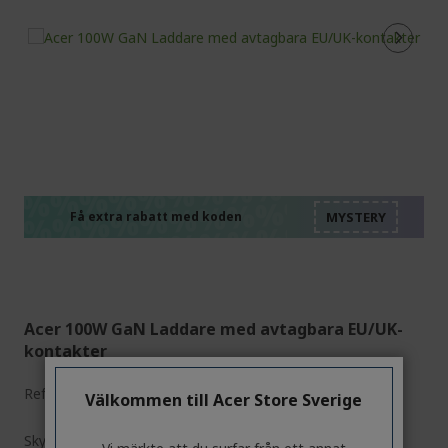
%%%%%%%%%%%%%%
%%%%%%%%%%%%%%
%%%%%%%%%%%%%%
%%%%%%%%%%%%%%
Få extra rabatt med koden
%%%%%%%%%%%%%%
Acer 100W GaN Laddare med avtagbara EU/UK-
kontakter
Ref.
HP.DSCAB.019
Välkommen till Acer Store Sverige
Skynda! Koden MYSTERY går ut om: