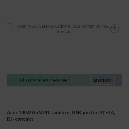
%%%%%%%%%%%%%%
%%%%%%%%%%%%%%
%%%%%%%%%%%%%%
%%%%%%%%%%%%%%
Få extra rabatt med koden
%%%%%%%%%%%%%%
Acer 100W GaN PD Laddare, USB-portar: 3C+1A,
EU-kontakt