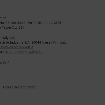
 Inc.
No. 88, Section 1, Xin Tai 5th Road, Xizhi
 Taipei City 221
 Italy S.r.l.
e delle Industrie 1/A, 20044 Arese (MI), Italy
s://www.acer.com/it-it
ail:
acer-italy-srl@legalmail.it
ns
HÄR
år
Acers standardgaranti