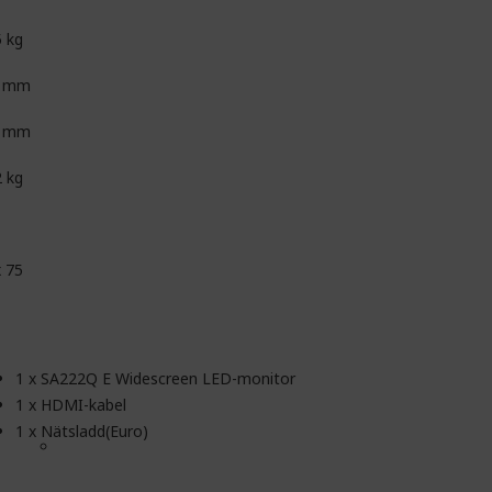
5 kg
1 mm
2 mm
2 kg
x 75
1 x SA222Q E Widescreen LED-monitor
1 x HDMI-kabel
1 x Nätsladd(Euro)