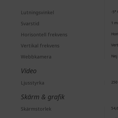
Lutningsvinkel
-5° 
Svarstid
1 m
Horisontell frekvens
Hor
Vertikal frekvens
Ver
Webbkamera
Nej
Video
Ljusstyrka
250
Skärm & grafik
Skärmstorlek
54,