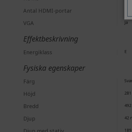
Antal HDMI-portar
1
VGA
Ja
Effektbeskrivning
Energiklass
E
Fysiska egenskaper
Färg
Sva
Höjd
28
Bredd
49
Djup
42
Djup med stativ
18