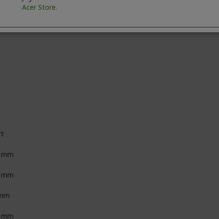
Acer Store.
rt
1 mm
2 mm
 mm
9 mm