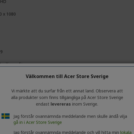
l HD
0 x 1080
D
09
 miljoner färger
Välkommen till Acer Store Sverige
it+FRC
,000,000:1
Vi märkte att du surfar från ett annat land. Observera att
alla produkter som finns tillgängliga på Acer Store Sverige
00:1
endast
levereras
inom Sverige.
Jag förstår ovannämnda meddelande men skulle ändå vilja
gå in i Acer Store Sverige
Jag förstår ovannämnda meddelande och vill hitta min
lokala