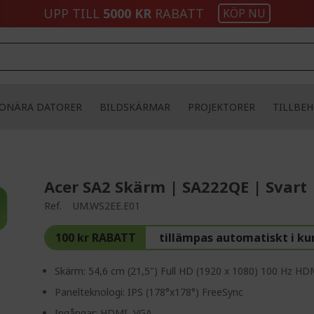
UPP TILL
5000 KR
RABATT
KÖP NU
IONÄRA DATORER
BILDSKÄRMAR
PROJEKTORER
TILLBE
Acer SA2 Skärm | SA222QE | Svart
Ref.
UM.WS2EE.E01
100 kr RABATT
tillämpas automatiskt i k
Skärm: 54,6 cm (21,5") Full HD (1920 x 1080) 100 Hz HD
Panelteknologi: IPS (178°x178°) FreeSync
Ingångar: HDMI, VGA