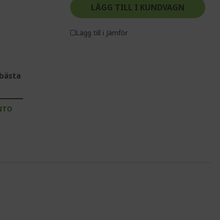
LÄGG TILL I KUNDVAGN
Lägg till i Jämför
bästa
NTO