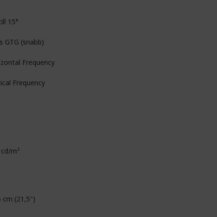
till 15°
s GTG (snabb)
izontal Frequency
tical Frequency
 cd/m²
6 cm (21,5")