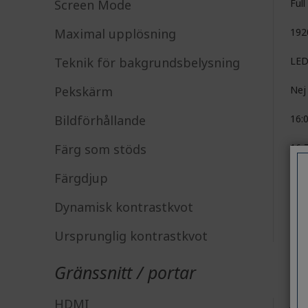
Screen Mode
Ful
Maximal upplösning
192
Teknik för bakgrundsbelysning
LE
Pekskärm
Nej
Bildförhållande
16:
Färg som stöds
16,7
Färgdjup
6-b
Dynamisk kontrastkvot
100
Ursprunglig kontrastkvot
3,0
Gränssnitt / portar
HDMI
Ja