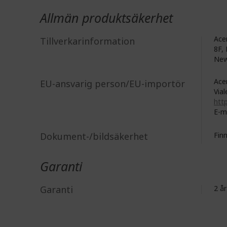
Allmän produktsäkerhet
Acer
Tillverkarinformation
8F, 
New
Acer
EU-ansvarig person/EU-importör
Vial
http
E-m
Dokument-/bildsäkerhet
Fin
Garanti
Garanti
2 