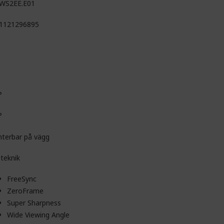
WS2EE.E01
1121296895
°
°
terbar på vägg
-teknik
FreeSync
ZeroFrame
Super Sharpness
Wide Viewing Angle