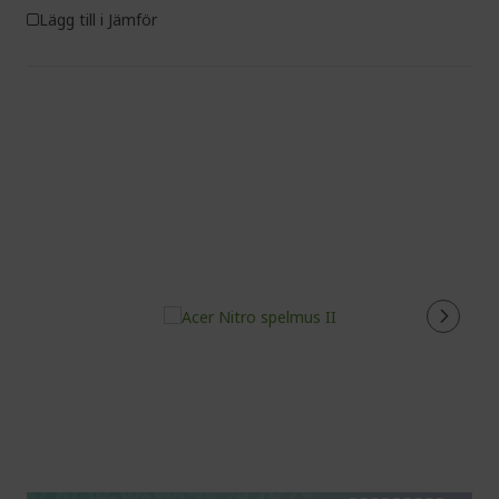
Lägg till i Jämför
%%%%%%%%%%%%%%
%%%%%%%%%%%%%%