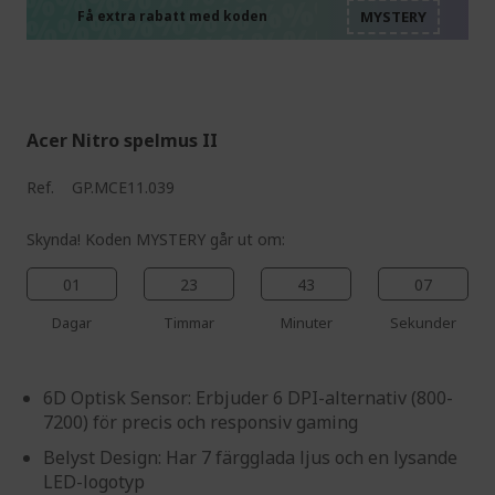
%%%%%%%%%%%%%%
%%%%%%%%%%%%%%
Få extra rabatt med koden
%%%%%%%%%%%%%%
Acer Nitro spelmus II
Ref.
GP.MCE11.039
Skynda! Koden MYSTERY går ut om:
01
23
43
06
Dagar
Timmar
Minuter
Sekunder
6D Optisk Sensor: Erbjuder 6 DPI-alternativ (800-
7200) för precis och responsiv gaming
Belyst Design: Har 7 färgglada ljus och en lysande
LED-logotyp