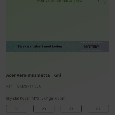
%%%%%%%%%%%%%%
%%%%%%%%%%%%%%
%%%%%%%%%%%%%%
%%%%%%%%%%%%%%
Få extra rabatt med koden
%%%%%%%%%%%%%%
Acer Vero-musmatta | Grå
Ref.
GP.MSP11.00A
Skynda! Koden MYSTERY går ut om:
01
23
43
06