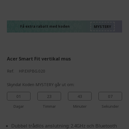
%%%%%%%%%%%%%%
%%%%%%%%%%%%%%
%%%%%%%%%%%%%%
%%%%%%%%%%%%%%
Få extra rabatt med koden
%%%%%%%%%%%%%%
Acer Smart Fit vertikal mus
Ref.
HP.EXPBG.020
Skynda! Koden MYSTERY går ut om:
01
23
43
06
Dagar
Timmar
Minuter
Sekunder
Dubbel trådlös anslutning: 2.4GHz och Bluetooth