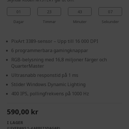
01
23
43
06
Dagar
Timmar
Minuter
Sekunder
PixArt 3389-sensor – Upp till 16 000 DPI
6 programmerbara gamingknappar
RGB-belysning med 16,8 miljoner färger och
QuarterMaster
Ultrasnabb responstid på 1 ms
Stöder Windows Dynamic Lighting
400 IPS, pollingfrekvens på 1000 Hz
590,00 kr
I LAGER
(LEVERANS 1-4 ARBETSDAGAR)