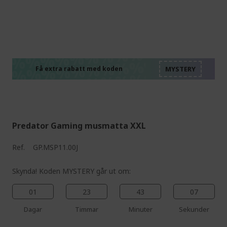
%%%%%%%%%%%%%%
%%%%%%%%%%%%%%
%%%%%%%%%%%%%%
%%%%%%%%%%%%%%
Få extra rabatt med koden
%%%%%%%%%%%%%%
Predator Gaming musmatta XXL
Ref.
GP.MSP11.00J
Skynda! Koden MYSTERY går ut om:
01
23
43
06
Dagar
Timmar
Minuter
Sekunder