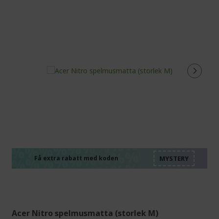
%%%%%%%%%%%%%%
%%%%%%%%%%%%%%
%%%%%%%%%%%%%%
%%%%%%%%%%%%%%
Få extra rabatt med koden
%%%%%%%%%%%%%%
Acer Nitro spelmusmatta (storlek M)