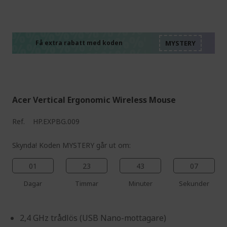
%%%%%%%%%%%%%%
%%%%%%%%%%%%%%
%%%%%%%%%%%%%%
%%%%%%%%%%%%%%
Få extra rabatt med koden
%%%%%%%%%%%%%%
Acer Vertical Ergonomic Wireless Mouse
Ref.
HP.EXPBG.009
Skynda! Koden MYSTERY går ut om:
01
23
43
06
Dagar
Timmar
Minuter
Sekunder
2,4 GHz trådlös (USB Nano-mottagare)