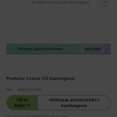
%%%%%%%%%%%%%%
%%%%%%%%%%%%%%
%%%%%%%%%%%%%%
%%%%%%%%%%%%%%
Få extra rabatt med koden
%%%%%%%%%%%%%%
Predator Cestus 333 Gamingmus
Ref.
GP.MCE11.03S
100 kr
tillämpas automatiskt i
RABATT
kundvagnen
Skynda! Koden MYSTERY går ut om: