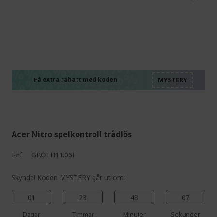
%%%%%%%%%%%%%%
%%%%%%%%%%%%%%
%%%%%%%%%%%%%%
%%%%%%%%%%%%%%
Få extra rabatt med koden
%%%%%%%%%%%%%%
Acer Nitro spelkontroll trådlös
Ref.
GP.OTH11.06F
Skynda! Koden MYSTERY går ut om:
01
23
43
06
Dagar
Timmar
Minuter
Sekunder