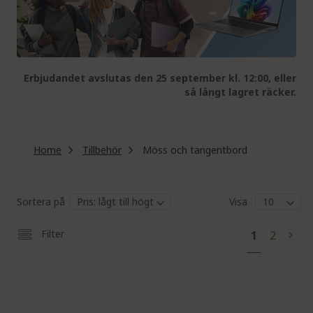
Erbjudandet avslutas den 25 september kl. 12:00, eller
så långt lagret räcker.
Home
Tillbehör
Möss och tangentbord
Sortera på
Visa
Pa
You're
Page
Filter
1
2
Pag
Next
currently
reading
page