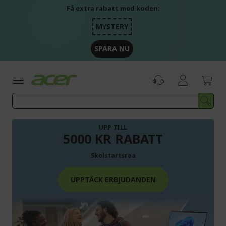
Skip
Få extra rabatt med koden:
to
Content
MYSTERY
SPARA NU
UPP TILL
5000 KR RABATT
Skolstartsrea
UPPTÄCK ERBJUDANDEN