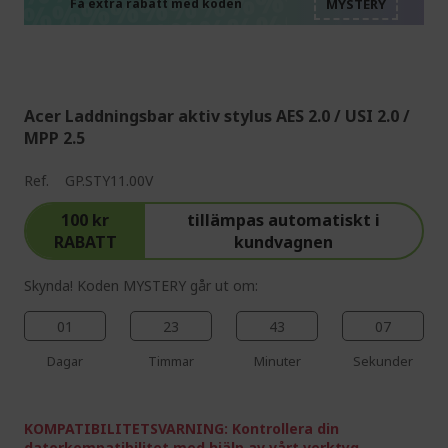
%%%%%%%%%%%%%%
%%%%%%%%%%%%%%
Få extra rabatt med koden
%%%%%%%%%%%%%%
Acer Laddningsbar aktiv stylus AES 2.0 / USI 2.0 /
MPP 2.5
Ref.
GP.STY11.00V
100 kr
tillämpas automatiskt i
RABATT
kundvagnen
Skynda! Koden MYSTERY går ut om:
01
23
43
06
Dagar
Timmar
Minuter
Sekunder
KOMPATIBILITETSVARNING: Kontrollera din
datorkompatibilitet med hjälp av vårt verktyg