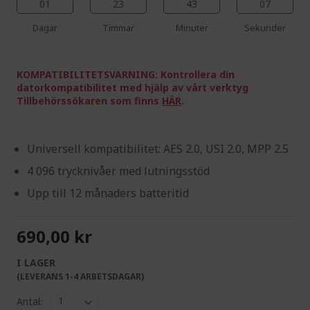
01
23
43
06
Dagar
Timmar
Minuter
Sekunder
KOMPATIBILITETSVARNING: Kontrollera din
datorkompatibilitet med hjälp av vårt verktyg
Tillbehörssökaren som finns
HÄR
.
Universell kompatibilitet: AES 2.0, USI 2.0, MPP 2.5
4 096 trycknivåer med lutningsstöd
Upp till 12 månaders batteritid
690,00 kr
I LAGER
(LEVERANS 1-4 ARBETSDAGAR)
Antal: