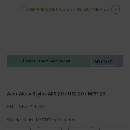
%%%%%%%%%%%%%%
%%%%%%%%%%%%%%
%%%%%%%%%%%%%%
%%%%%%%%%%%%%%
Få extra rabatt med koden
%%%%%%%%%%%%%%
Acer Aktiv Stylus AES 2.0 / USI 2.0 / MPP 2.5
Ref.
GP.STY11.00T
Skynda! Koden MYSTERY går ut om: