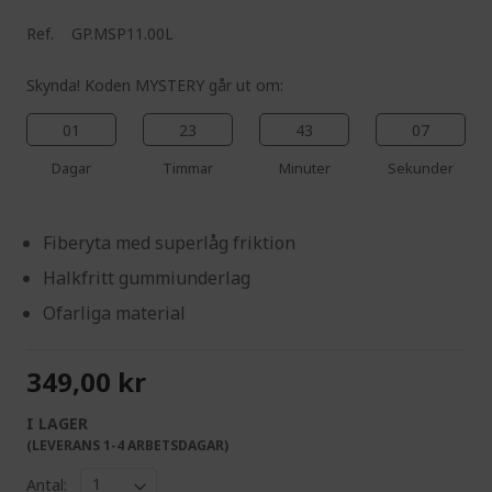
Ref.
GP.MSP11.00L
Skynda! Koden MYSTERY går ut om:
01
23
43
06
Dagar
Timmar
Minuter
Sekunder
Fiberyta med superlåg friktion
Halkfritt gummiunderlag
Ofarliga material
349,00 kr
I LAGER
(LEVERANS 1-4 ARBETSDAGAR)
Antal: