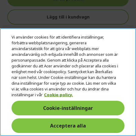
Lägg till i kundvagn
Lägg till i Jämför
Vi använder cookies för att identifiera inställningar,
förbättra webbplatsnavigering, generera
användarstatistik för att göra vår webbplats mer
användarvänlig och erbjuda innehåll och annonser som är
personanpassade. Genom att klicka på Acceptera alla
Sortera på
Visa
godkänner du att Acer använder och placerar alla cookies i
enlighet med vår cookiepolicy. Samtycket kan återkallas
Pa
You're
Page
1
2
Pag
Next
när som helst. Under Cookie-inställningar kan du hantera
dina inställningar för varje typ av cookie. Läs mer om vilka
currently
vi är, vilka cookies vi använder och hur du ändrar dina
reading
inställningar i vår
Cookie-policy.
page
Cookie-inställningar
Acceptera alla