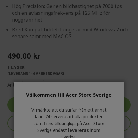
Hög Precision: Ger en bildhastighet på 7000 fps
och en avläsningsfrekvens på 125 MHz för
noggrannhet
Bred Kompatibilitet: Fungerar med Windows 7 och
senare samt med MAC OS
490,00 kr
I LAGER
(LEVERANS 1-4 ARBETSDAGAR)
Antal:
Välkommen till Acer Store Sverige
Gå till produkt
Vi märkte att du surfar från ett annat
land. Observera att alla produkter
Lägg till i kundvagn
som finns tillgängliga på Acer Store
Sverige endast
levereras
inom
Sverige.