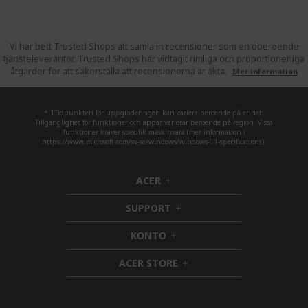
Vi har bett Trusted Shops att samla in recensioner som en oberoende
tjänsteleverantör. Trusted Shops har vidtagit rimliga och proportionerliga
åtgärder för att säkerställa att recensionerna är äkta.
Mer information
* 1Tidpunkten för uppgraderingen kan variera beroende på enhet.
Tillgänglighet för funktioner och appar varierar beroende på region. Vissa
funktioner kräver specifik maskinvara (mer information i
https://www.microsoft.com/sv-se/windows/windows-11-specifications).
ACER
h
i
SUPPORT
d
h
d
i
KONTO
e
h
d
n
i
d
ACER STORE
d
e
h
d
n
i
e
d
n
d