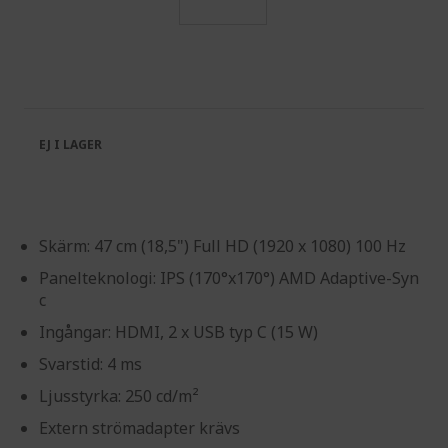
Skip
to
the
beginning
of
the
EJ I LAGER
images
gallery
Skärm: 47 cm (18,5") Full HD (1920 x 1080) 100 Hz
Panelteknologi: IPS (170°x170°) AMD Adaptive-Syn
c
Ingångar: HDMI, 2 x USB typ C (15 W)
Svarstid: 4 ms
Ljusstyrka: 250 cd/m²
Extern strömadapter krävs