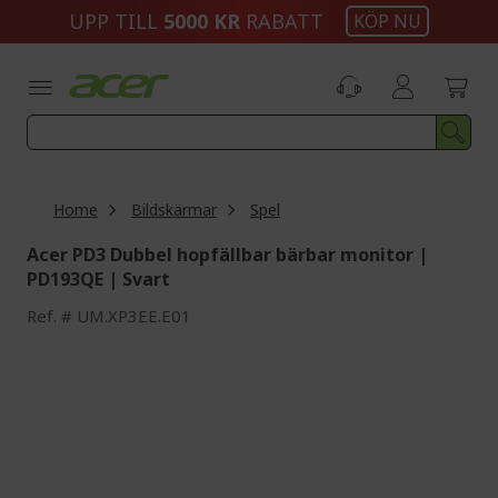
Skip
UPP TILL
5000 KR
RABATT
KÖP NU
to
Content
Home
Bildskärmar
Spel
Acer PD3 Dubbel hopfällbar bärbar monitor |
PD193QE | Svart
Ref.
UM.XP3EE.E01
Skip
to
the
end
of
the
images
gallery