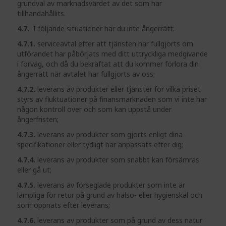
grundval av marknadsvärdet av det som har
tillhandahållits.
4.7.
I följande situationer har du inte ångerrätt:
4.7.1.
serviceavtal efter att tjänsten har fullgjorts om
utförandet har påbörjats med ditt uttryckliga medgivande
i förväg, och då du bekräftat att du kommer förlora din
ångerrätt när avtalet har fullgjorts av oss;
4.7.2.
leverans av produkter eller tjänster för vilka priset
styrs av fluktuationer på finansmarknaden som vi inte har
någon kontroll över och som kan uppstå under
ångerfristen;
4.7.3.
leverans av produkter som gjorts enligt dina
specifikationer eller tydligt har anpassats efter dig;
4.7.4.
leverans av produkter som snabbt kan försämras
eller gå ut;
4.7.5.
leverans av förseglade produkter som inte är
lämpliga för retur på grund av hälso- eller hygienskäl och
som öppnats efter leverans;
4.7.6.
leverans av produkter som på grund av dess natur