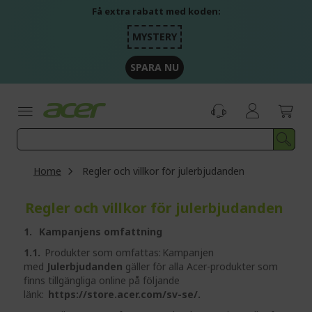
Skip
Få extra rabatt med koden:
to
Content
MYSTERY
SPARA NU
Home
Regler och villkor för julerbjudanden
Regler och villkor för julerbjudanden
1. Kampanjens omfattning
1.1.
Produkter som omfattas: Kampanjen
med
Julerbjudanden
gäller för alla Acer-produkter som
finns tillgängliga online på följande
länk:
https://store.acer.com/sv-se/.