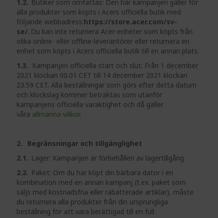
1.2.
Butiker som omfattas: Den här kampanjen gäller för
alla produkter som köpts i Acers officiella butik med
följande webbadress:
https://store.acer.com/sv-
se/.
Du
kan inte returnera Acer-enheter som köpts från
olika online- eller offline-leverantörer eller returnera en
enhet som köpts i Acers officiella butik till en annan plats.
1.3.
Kampanjen officiella start och slut: Från 1 december
2021 klockan 00.01 CET till 14 december 2021 klockan
23.59 CET. Alla beställningar som görs efter detta
datum
och klockslag kommer betraktas som utanför
kampanjens officiella varaktighet och då gäller
våra
allmänna villkor
.
2. Begränsningar och tillgänglighet
2.1.
Lager: Kampanjen är förbehållen av lagertillgång.
2.2.
Paket: Om du har köpt din bärbara dator i en
kombination med en annan kampanj (t.ex. paket som
säljs med kostnadsfria eller rabatterade artiklar), måste
du returnera alla produkter från din ursprungliga
beställning för att vara berättigad till en full