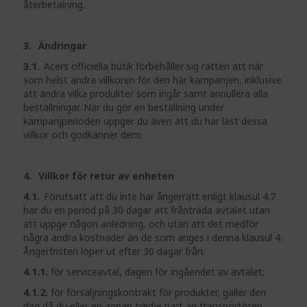
återbetalning.
3. Ändringar
3.1.
Acers officiella butik förbehåller sig rätten att när
som helst ändra villkoren för den här kampanjen, inklusive
att ändra vilka produkter som ingår samt annullera alla
beställningar. När du gör en beställning under
kampanjperioden uppger du även att du har läst dessa
villkor och godkänner dem.
4. Villkor för retur av enheten
4.1.
Förutsatt att du inte har ångerrätt enligt klausul 4.7
har du en period på 30 dagar att frånträda avtalet utan
att uppge någon anledning, och utan att det medför
några andra kostnader än de som anges i denna klausul 4.
Ångerfristen löper ut efter 30 dagar från:
4.1.1.
för serviceavtal, dagen för ingåendet av avtalet;
4.1.2.
för försäljningskontrakt för produkter, gäller den
dag då du eller en annan tredje part än transportören,