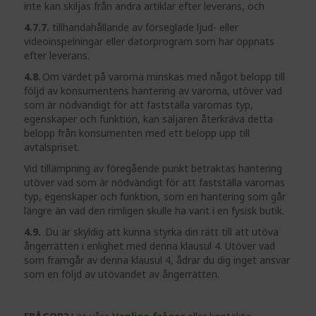
inte kan skiljas från andra artiklar efter leverans, och
4.7.7.
tillhandahållande av förseglade ljud- eller
videoinspelningar eller datorprogram som har öppnats
efter leverans.
4.8.
Om värdet på varorna minskas med något belopp till
följd av konsumentens hantering av varorna, utöver vad
som är nödvändigt för att fastställa varornas typ,
egenskaper och funktion, kan säljaren återkräva detta
belopp från konsumenten med ett belopp upp till
avtalspriset.
Vid tillämpning av föregående punkt betraktas hantering
utöver vad som är nödvändigt för att fastställa varornas
typ, egenskaper och funktion, som en hantering som går
längre än vad den rimligen skulle ha varit i en fysisk butik.
4.9.
Du är skyldig att kunna styrka din rätt till att utöva
ångerrätten i enlighet med denna klausul 4. Utöver vad
som framgår av denna klausul 4, ådrar du dig inget ansvar
som en följd av utövandet av ångerrätten.