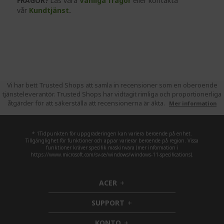
FRÅGOR?
Läs vå
ra
Vanliga frågor
eller kontakta
vår
Kundtjänst
.
Vi har bett Trusted Shops att samla in recensioner som en oberoende
tjänsteleverantör. Trusted Shops har vidtagit rimliga och proportionerliga
åtgärder för att säkerställa att recensionerna är äkta.
Mer information
* 1Tidpunkten för uppgraderingen kan variera beroende på enhet.
Tillgänglighet för funktioner och appar varierar beroende på region. Vissa
funktioner kräver specifik maskinvara (mer information i
https://www.microsoft.com/sv-se/windows/windows-11-specifications).
ACER
h
i
SUPPORT
d
h
d
i
KONTO