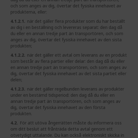
och som anges av dig, övertar det fysiska innehavet av
produkterna, eller:
4.1.2.1.
när det gäller flera produkter som du har beställt
av dig i en beställning och levereras separat: den dag då
du eller en annan tredje part än transportören, och som
anges av dig, övertar det fysiska innehavet av den sista
produkten;
4.1.2.2.
när det gäller ett avtal om leverans av en produkt
som består av flera partier eller delar: den dag då du eller
en annan tredje part än transportören, och som anges av
dig, övertar det fysiska innehavet av det sista partiet eller
delen;
4.1.2.3.
när det gäller regelbunden leverans av produkter
under en bestämd tidsperiod: den dag då du eller en
annan tredje part än transportören, och som anges av
dig, övertar det fysiska innehavet av den första
produkten.
4.2.
För att utöva ångerrätten måste du informera oss
om ditt beslut att frånträda detta avtal genom ett
otvetydigt uttalande. Du kan också elektroniskt skicka in