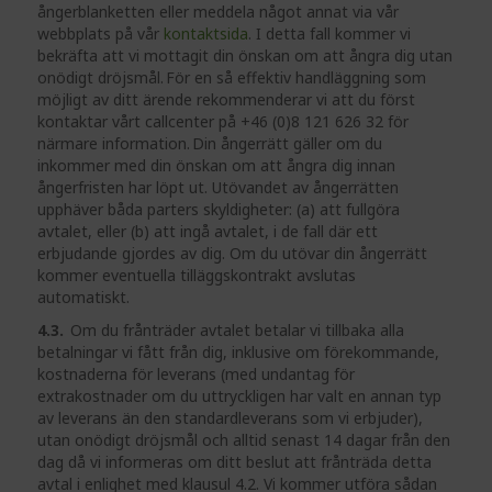
ångerblanketten eller meddela något annat via vår
webbplats p
å vår
kontaktsida
. I detta f
all kommer vi
bekräfta att vi mottagit din önskan om att ångra dig utan
onödigt dröjsmål. För en så effektiv handläggning som
möjligt av ditt ärende rekommenderar vi att du först
kontaktar vårt callcenter på +46 (0)8 121 626 32 för
närmare information. Din ångerrätt gäller om du
inkommer med din önskan om att ångra dig innan
ångerfristen har löpt ut. Utövandet av ångerrätten
upphäver båda parters skyldigheter: (a) att fullgöra
avtalet, eller (b) att ingå avtalet, i de fall där ett
erbjudande gjordes av dig. Om du utövar din ångerrätt
kommer eventuella tilläggskontrakt avslutas
automatiskt.
4.3.
Om du frånträder avtalet betalar vi tillbaka alla
betalningar vi fått från dig, inklusive om förekommande,
kostnaderna för leverans (med undantag för
extrakostnader om du uttryckligen har valt en annan typ
av leverans än den standardleverans som vi erbjuder),
utan onödigt dröjsmål och alltid senast 14 dagar från den
dag då vi informeras om ditt beslut att frånträda detta
avtal i enlighet med klausul 4.2. Vi kommer utföra sådan