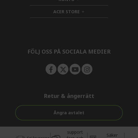
e
h
d
n
i
d
ACER STORE
d
e
h
d
n
i
e
d
n
d
e
n
FÖLJ OSS PÅ SOCIALA MEDIER
Retur & ångerrätt
Ångra avtalet
support
Säker