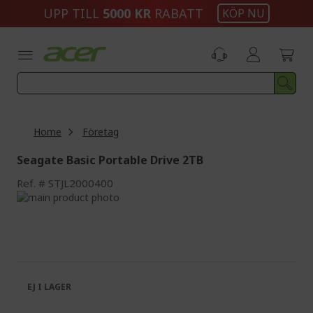
Skip
UPP TILL
5000 KR
RABATT
KÖP NU
to
Content
Home
Företag
Seagate Basic Portable Drive 2TB
Ref.
STJL2000400
Skip
to
Skip
the
to
end
the
of
beginning
the
of
images
the
EJ I LAGER
gallery
images
gallery