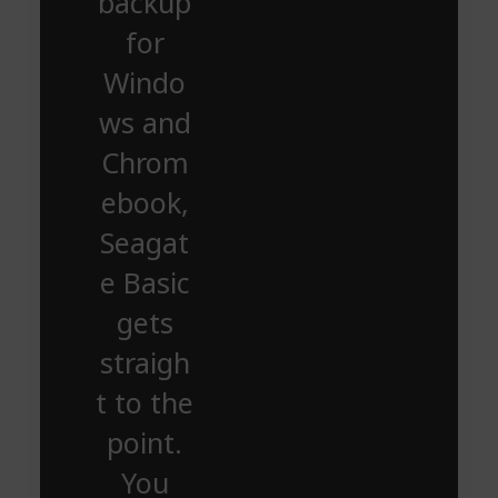
backup
for
Windo
ws and
Chrom
ebook,
Seagat
e Basic
gets
straigh
t to the
point.
You