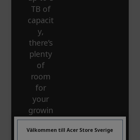
TB of
capacit
y,
there’s
plenty
of
room
for
your
growin
g
Välkommen till Acer Store Sverige
collecti