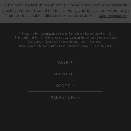
Vi har bett Trusted Shops att samla in recensioner som en oberoende
tjänsteleverantör. Trusted Shops har vidtagit rimliga och proportionerliga
åtgärder för att säkerställa att recensionerna är äkta.
Mer information
* 1Tidpunkten för uppgraderingen kan variera beroende på enhet.
Tillgänglighet för funktioner och appar varierar beroende på region. Vissa
funktioner kräver specifik maskinvara (mer information i
https://www.microsoft.com/sv-se/windows/windows-11-specifications).
ACER
h
i
SUPPORT
d
h
d
i
KONTO
e
h
d
n
i
d
ACER STORE
d
e
h
d
n
i
e
d
n
d
e
n