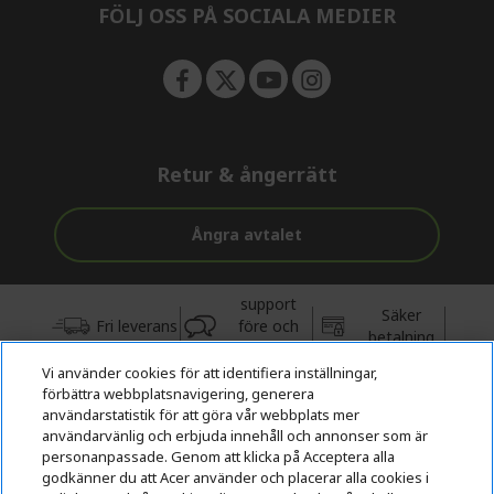
FÖLJ OSS PÅ SOCIALA MEDIER
Retur & ångerrätt
Ångra avtalet
support
Säker
Fri leverans
före och
betalning
efter köp
Vi använder cookies för att identifiera inställningar,
förbättra webbplatsnavigering, generera
© 2026 Acer Inc.
användarstatistik för att göra vår webbplats mer
CPYou BV är auktoriserad återförsäljare och försäljare av de
användarvänlig och erbjuda innehåll och annonser som är
produkter och tjänster som erbjuds i denna butik.
personanpassade. Genom att klicka på Acceptera alla
godkänner du att Acer använder och placerar alla cookies i