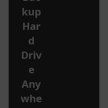
kup
Har
d
Driv
e
Any
whe