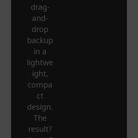
drag-
and-
drop
backup
in a
lightwe
ight,
compa
ct
design.
The
result?