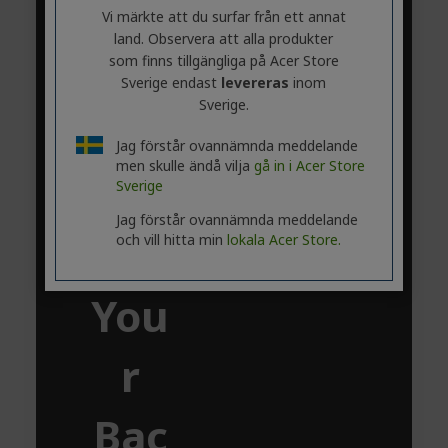
on of
Vi märkte att du surfar från ett annat
land. Observera att alla produkter
files.
som finns tillgängliga på Acer Store
Sverige endast
levereras
inom
Sverige.
Jag förstår ovannämnda meddelande
men skulle ändå vilja
gå in i Acer Store
Tak
Sverige
Jag förstår ovannämnda meddelande
e
och vill hitta min
lokala Acer Store.
You
r
Bac