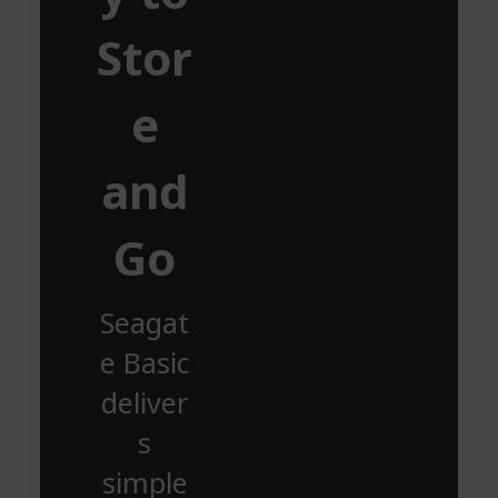
Stor
e
and
Go
Seagat
e Basic
deliver
s
simple