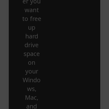
er you
want
to free
up
hard
drive
space
on
your
Windo
ws,
Mac,
and