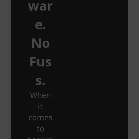
war
e.
No
Fus
s.
When
it
comes
to