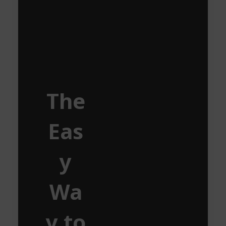
The
Eas
y
Wa
y to