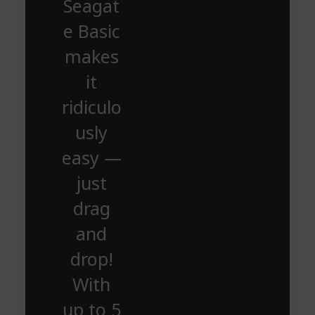
Seagat
e Basic
makes
it
ridiculo
usly
easy —
just
drag
and
drop!
With
up to 5