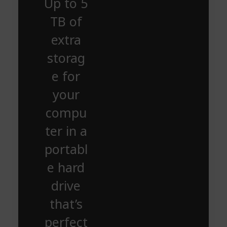
Up to 5
TB of
extra
storag
e for
your
compu
ter in a
portabl
e hard
drive
that’s
perfect