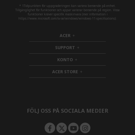
* 1Tidpunkten för uppgraderingen kan variera beroende på enhet.
Tillgänglighet för funktioner och appar varierar beroende på region. Vissa
funktioner kräver specifik maskinvara (mer information i
https://www.microsoft.com/sv-se/windows/windows-11-specifications).
ACER
h
i
SUPPORT
d
h
d
i
KONTO
e
h
d
n
i
d
ACER STORE
d
e
h
d
n
i
e
d
n
d
e
n
FÖLJ OSS PÅ SOCIALA MEDIER