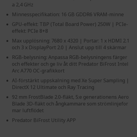
a 2,4 GHz
Minnesspecifikation: 16 GB GDDR6 VRAM-minne
GPU-effekt: TBP (Total Board Power) 250W | PCIe-
effekt: PCIe 8+8
Max upplösning: 7680 x 4320 | Portar: 1 x HDMI 2.1
och 3 x DisplayPort 2.0 | Anslut upp till 4 skärmar
RGB-belysning: Anpassa RGB-belysningens färger
och effekter och ge liv åt ditt Predator BiFrost Intel
Arc A770 OC-grafikkort
AI-förstärkt uppskalning med Xe Super Sampling |
DirectX 12 Ultimate och Ray Tracing
92 mm FrostBlade 2.0-fläkt, 5:e generationens Aero
Blade 3D-fläkt och ångkammare som strömlinjefor
mar luftflödet
Predator BiFrost Utility APP