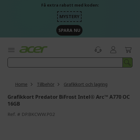
Skip
Få extra rabatt med koden:
to
Content
MYSTERY
SPARA NU
Home
Tillbehör
Grafikkort och lagring
Grafikkort Predator BiFrost Intel® Arc™ A770 OC
16GB
Ref.
DP.BKCWW.P02
Skip
to
the
end