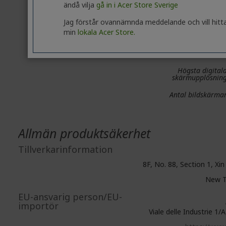
Värdgränssnit
ändå vilja
gå in i Acer Store Sverige
Jag förstår ovannämnda meddelande och vill hitt
Teknisk informatio
min
lokala Acer Store.
API som stöd
Högsta digital
skärmupplösnin
Antal bildskärma
Allmän produktsäkerhet
Tillverkarinformation
8F, No. 88, Section 1, Xin
New Ta
EU-ansvarig person/EU-
importör
Viale delle Industrie 1/