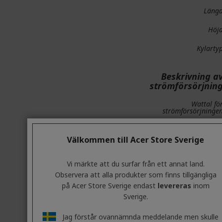
Läng
Höj
Kylarty
Beskrivning a
strömförsörjnin
Wattal fö
strömförsörjninge
Gränssnitt/porta
Välkommen till Acer Store Sverige
HDM
Vi märkte att du surfar från ett annat land.
Antal HDMI-portar u
Observera att alla produkter som finns tillgängliga
på Acer Store Sverige endast
levereras
inom
DisplayPor
Sverige.
Antal DisplayPort-utgånga
Jag förstår ovannämnda meddelande men skulle