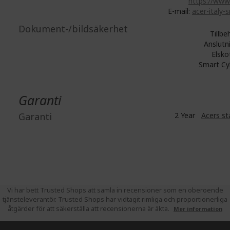
https://www.
E-mail:
acer-italy-s
Dokument-/bildsäkerhet
Tillbe
Anslutn
Elsko
Smart Cyk
Garanti
Garanti
2 Year
Acers st
Vi har bett Trusted Shops att samla in recensioner som en oberoende
tjänsteleverantör. Trusted Shops har vidtagit rimliga och proportionerliga
åtgärder för att säkerställa att recensionerna är äkta.
Mer information