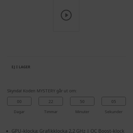
Skip
to
the
beginning
of
the
EJ I LAGER
images
gallery
Skynda! Koden MYSTERY går ut om:
00
22
50
05
Dagar
Timmar
Minuter
Sekunder
GPU-klocka: Grafikklocka 2,2 GHz | OC Boost-klock