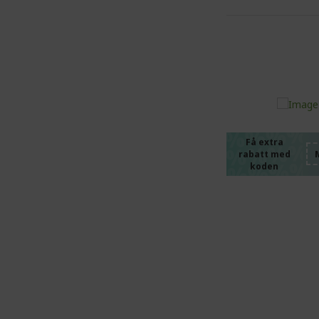
%%%%
%%%%
%%%%
%%%%
Få extra
rabatt med
%%%%
koden