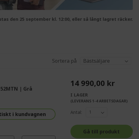
tas den 25 september kl. 12:00, eller så långt lagret räcker.
Sortera på
14 990,00 kr
4-52MTN | Grå
I LAGER
%%%%%%%%%%%%%
(LEVERANS 1-4 ARBETSDAGAR)
%%%%%%%%%%%%%%
Antal:
tiskt i kundvagnen
%%%%%%%%%%%%%%
%%%%%%%%%%%%%%
Gå till produkt