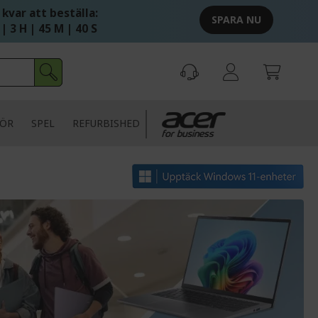
 kvar att beställa:
SPARA NU
 | 3 H | 45 M | 39 S
HÖR
SPEL
REFURBISHED