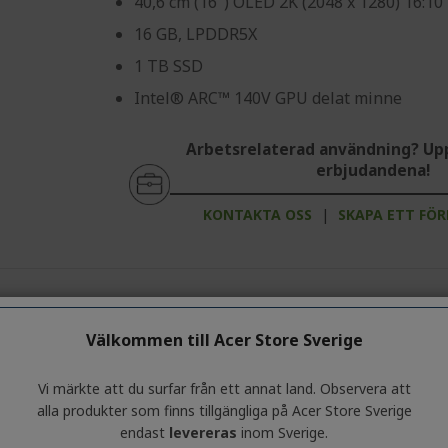
40,6 cm (16") OLED 2K (2048 x 1280) 16:10
16 GB, LPDDR5X
1 TB SSD
Intel® ARC™ 140V GPU delat minne
Arbetsrelaterad användning? Up
erbjudandena!
KONTAKTA OSS
|
SKAPA ETT FÖ
Acer Swift Go 14 AI OLED Ultratunn bärba
Välkommen till Acer Store Sverige
Blå
Copilot+ PC
%%%%%%%%%%%%%%%%
Vi märkte att du surfar från ett annat land. Observera att
%%%%%%%%%%%%%%%
Ref.
NX.JNBED.005
alla produkter som finns tillgängliga på Acer Store Sverige
endast
levereras
inom Sverige.
5000 kr RABATT
tillämpas automa