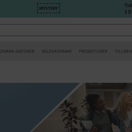
Tid
MYSTERY
3 D
IONÄRA DATORER
BILDSKÄRMAR
PROJEKTORER
TILLBE