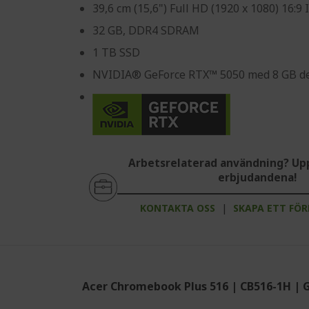
39,6 cm (15,6") Full HD (1920 x 1080) 16:9
32 GB, DDR4 SDRAM
1 TB SSD
NVIDIA® GeForce RTX™ 5050 med 8 GB de
Arbetsrelaterad användning? Up
erbjudandena!
KONTAKTA OSS
|
SKAPA ETT FÖ
Acer Chromebook Plus 516 | CB516-1H | 