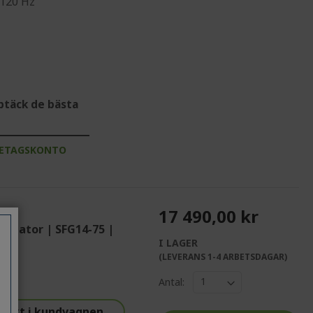
 120 Hz
ptäck de bästa
RETAGSKONTO
17 490,00 kr
r dator | SFG14-75 |
I LAGER
%%%%%%%%%%%%%
(LEVERANS 1-4 ARBETSDAGAR)
%%%%%%%%%%%%%%
Antal:
tiskt i kundvagnen