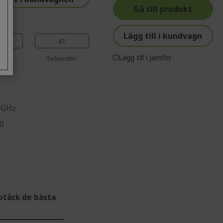
%%%%%%%%%%%%%%
%%%%%%%%%%%%%%
Gå till produkt
%%%%%%%%%%%%%%
Lägg till i kundvagn
40
Lägg till i Jämför
ter
Sekunder
0 GHz
10
ptäck de bästa