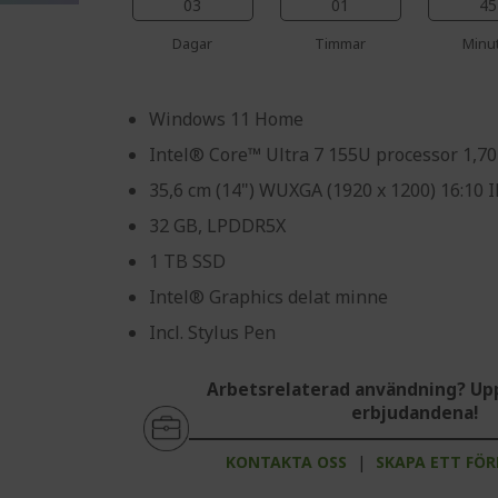
%%%%%%%%%%%%%%%
03
01
45
Dagar
Timmar
Minu
Windows 11 Home
Intel® Core™ Ultra 7 155U processor 1,7
35,6 cm (14") WUXGA (1920 x 1200) 16:10
32 GB, LPDDR5X
1 TB SSD
Intel® Graphics delat minne
Incl. Stylus Pen
Arbetsrelaterad användning? Up
erbjudandena!
KONTAKTA OSS
|
SKAPA ETT FÖ