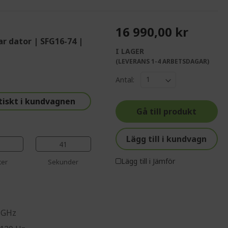
16 990,00 kr
r dator | SFG16-74 |
I LAGER
%%%%%%%%%%%%%
(LEVERANS 1-4 ARBETSDAGAR)
%%%%%%%%%%%%%%
Antal:
%%%%%%%%%%%%%%
%%%%%%%%%%%%%%
tiskt i kundvagnen
Gå till produkt
%%%%%%%%%%%%%%
Lägg till i kundvagn
40
Lägg till i Jämför
ter
Sekunder
0 GHz