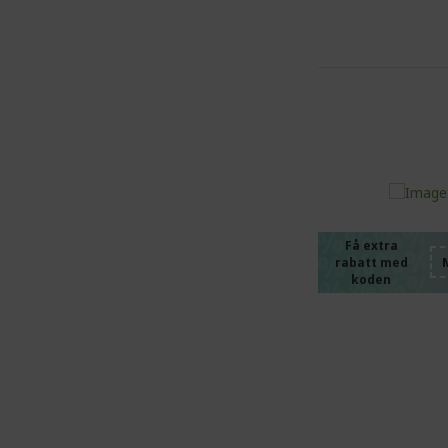
%%%%
%%%%
%%%%
%%%%
Få extra
rabatt med
%%%%
koden