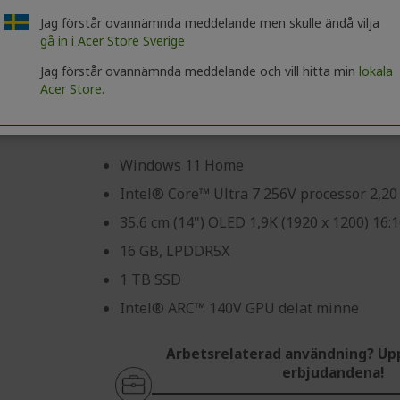
%%%%%%%%%%%%%%%
%%%%%%%%%%%%%%%
%%%%%%%%%%%%%%%
Jag förstår ovannämnda meddelande men skulle ändå vilja
Skynda! Koden MYSTERY går ut om:
gå in i Acer Store Sverige
Jag förstår ovannämnda meddelande och vill hitta min
lokala
03
01
45
Acer Store.
Dagar
Timmar
Minu
Windows 11 Home
Intel® Core™ Ultra 7 256V processor 2,2
35,6 cm (14") OLED 1,9K (1920 x 1200) 16:
16 GB, LPDDR5X
1 TB SSD
Intel® ARC™ 140V GPU delat minne
Arbetsrelaterad användning? Up
erbjudandena!