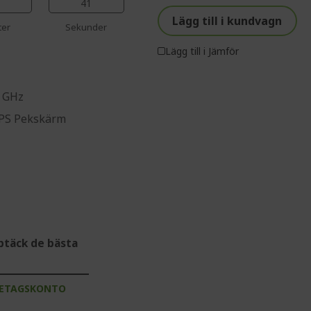
%%%%%%%%%%%%%%
40
Lägg till i kundvagn
ter
Sekunder
Lägg till i Jämför
0 GHz
 IPS Pekskärm
ptäck de bästa
RETAGSKONTO