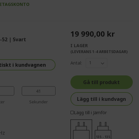
RETAGSKONTO
19 990,00 kr
-52 | Svart
I LAGER
%%%%%%%%%%%%%
(LEVERANS 1-4 ARBETSDAGAR)
%%%%%%%%%%%%%%
Antal:
tiskt i kundvagnen
%%%%%%%%%%%%%%
%%%%%%%%%%%%%%
Gå till produkt
%%%%%%%%%%%%%%
40
Lägg till i kundvagn
ter
Sekunder
Lägg till i Jämför
Hz
135 - 135