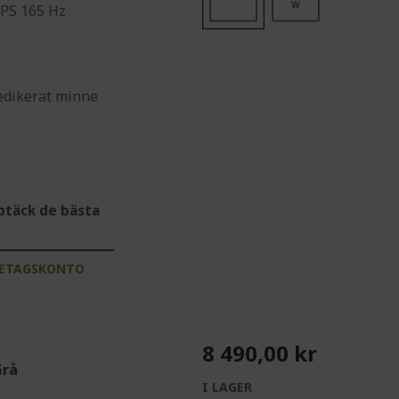
W
 IPS 165 Hz
dikerat minne
ptäck de bästa
RETAGSKONTO
8 490,00 kr
Grå
I LAGER