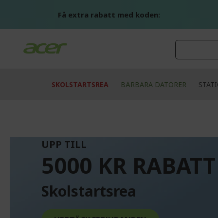
Skip
to
Få extra rabatt med koden:
Content
SKOLSTARTSREA
BÄRBARA DATORER
STAT
UPP TILL
5000 KR RABATT
Skolstartsrea