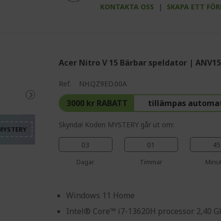
KONTAKTA OSS
|
SKAPA ETT FÖ
Acer Nitro V 15 Bärbar speldator | ANV15
%%%%%%%%%%%%%%%%
Ref.
NH.QZ9ED.00A
%%%%%%%%%%%%%%%
3000 kr RABATT
tillämpas automa
%%%%%%%%%%%%%%%
%%%%%%%%%%%%%%%
Skynda! Koden MYSTERY går ut om:
%%%%%%%%%%%%%%%
03
01
45
Dagar
Timmar
Minu
Windows 11 Home
Intel® Core™ i7-13620H processor 2,40 G