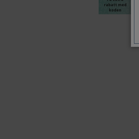
%%%%
%%%%
rabatt med
%%%%
koden