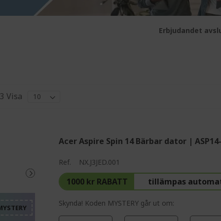
Erbjudandet avslu
3
Visa
Acer Aspire Spin 14 Bärbar dator | ASP1
%%%%%%%%%%%%%%%%
Ref.
NX.J3JED.001
%%%%%%%%%%%%%%%
1000 kr RABATT
tillämpas automa
%%%%%%%%%%%%%%%
%%%%%%%%%%%%%%%
Skynda! Koden MYSTERY går ut om: