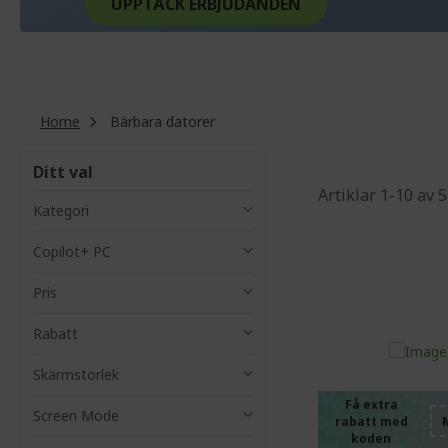
UPPTÄCK ERBJUDANDEN
Home
Bärbara datorer
Ditt val
Artiklar
1
-
10
av
5
Kategori
Copilot+ PC
Pris
%%%%
Rabatt
%%%%
%%%%
Skärmstorlek
%%%%
Få extra
Screen Mode
rabatt med
koden