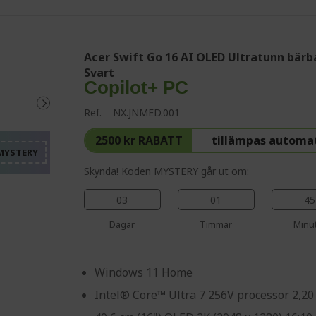
Acer Swift Go 16 AI OLED Ultratunn bärba
Svart
Copilot+ PC
%%%%%%%%%%%%%%%%
%%%%%%%%%%%%%%%
Ref.
NX.JNMED.001
%%%%%%%%%%%%%%%
%%%%%%%%%%%%%%%
2500 kr RABATT
tillämpas automa
%%%%%%%%%%%%%%%
Skynda! Koden MYSTERY går ut om:
03
01
45
Dagar
Timmar
Minu
Windows 11 Home
Intel® Core™ Ultra 7 256V processor 2,2