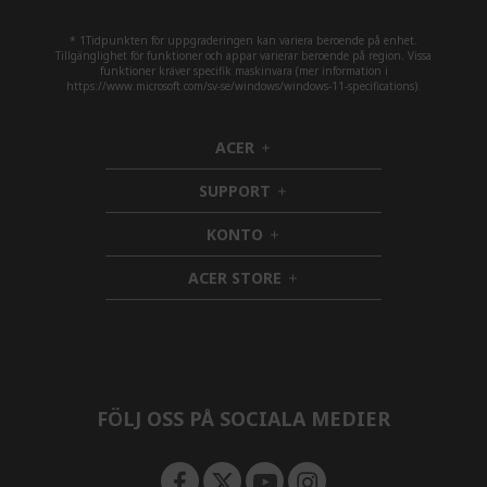
* 1Tidpunkten för uppgraderingen kan variera beroende på enhet.
Tillgänglighet för funktioner och appar varierar beroende på region. Vissa
funktioner kräver specifik maskinvara (mer information i
https://www.microsoft.com/sv-se/windows/windows-11-specifications).
ACER
h
i
SUPPORT
d
h
d
i
KONTO
e
h
d
n
i
d
ACER STORE
d
e
h
d
n
i
e
d
n
d
e
n
FÖLJ OSS PÅ SOCIALA MEDIER