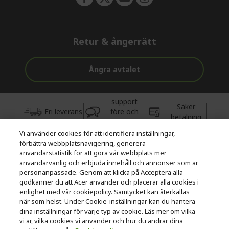
Retur & ångerrätt
Ångra avtalet
support
Säker
Fri leverans
före och
betalning
efter köp
Vi använder cookies för att identifiera inställningar,
förbättra webbplatsnavigering, generera
© 2026 Acer Inc.
användarstatistik för att göra vår webbplats mer
CPYou BV är auktoriserad återförsäljare och försäljare av de
användarvänlig och erbjuda innehåll och annonser som är
produkter och tjänster som erbjuds i denna butik.
personanpassade. Genom att klicka på Acceptera alla
godkänner du att Acer använder och placerar alla cookies i
enlighet med vår cookiepolicy. Samtycket kan återkallas
när som helst. Under Cookie-inställningar kan du hantera
dina inställningar för varje typ av cookie. Läs mer om vilka
vi är, vilka cookies vi använder och hur du ändrar dina