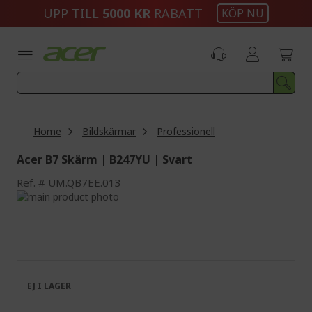
Skip
UPP TILL
5000 KR
RABATT
KÖP NU
to
Content
Home
Bildskärmar
Professionell
Acer B7 Skärm | B247YU | Svart
Ref.
UM.QB7EE.013
Skip
to
Skip
the
to
end
the
of
beginning
the
of
images
the
EJ I LAGER
gallery
images
gallery