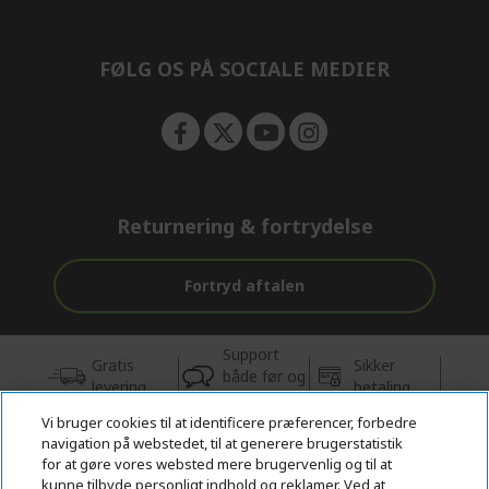
e
n
FØLG OS PÅ SOCIALE MEDIER
Returnering & fortrydelse
Fortryd aftalen
Support
Gratis
Sikker
både før og
levering
betaling
efter købet
Vi bruger cookies til at identificere præferencer, forbedre
navigation på webstedet, til at generere brugerstatistik
© 2026 Acer Inc.
for at gøre vores websted mere brugervenlig og til at
CPYou BV er autoriseret forhandler og sælger af de produkter og
kunne tilbyde personligt indhold og reklamer. Ved at