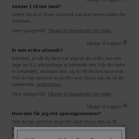
Sender I til mit land?
Ordrer fra Acer Store Danmark kan kun sendes inden for
Danmark.
Flere spørgsmål?
Tilbage til Hovedsiden for hjælp
Tilbage til toppen
Er min ordre afsendt?
Bemærk, at når du først har afgivet din ordre, kan det
tage op til 2 arbejdsdage at behandle den. Når din ordre
er behandlet, afsendes den, og du får besked via e-mail.
Hvis du har oprettet en profil i Acer Store, kan du se din
nuværende
ordrestatus
.
Flere spørgsmål?
Tilbage til Hovedsiden for hjælp
Tilbage til toppen
Hvordan får jeg mit sporingsnummer?
Hvis du har oprettet en profil i Acer Store, kan du få
adgang til afsnittet
Mine ordrer
under
Min konto
og få
dit sporingsnummer. Du modtager også en e-mail med