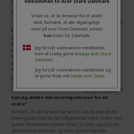
Velkommen til Acer Store Danmark
sporingsnummeret, når din pakke er afsendt.
Flere spørgsmål?
Tilbage til Hovedsiden for hjælp
Vi kan se, at du browser fra et andet
land. Bemærk, at alle tilgængelige
Tilbage til toppen
varer på Acer Store Danmark sendes
Hvornår sendes min restordre?
kun
inden for Danmark.
Selvom vi forsøger at vedligeholde lagerbeholdningen af
alle produkter i lageret, kan en vare lejlighedsvis være i
Jeg forstår ovennævnte meddelelse,
restordre. Normalt bliver produktet tilgængeligt inden
men vil stadig gerne
besøge Acer Store
for to uger. Du modtager en e-mail, så snart produktet
Danmark
sendes. Husk, at du ikke bliver opkrævet, før din ordre er
afsendt.
Jeg forstår ovennævnte meddelelse og
vil gerne finde min
lokale Acer Store.
Flere spørgsmål?
Tilbage til Hovedsiden for hjælp
Tilbage til toppen
Kan jeg ændre min leveringsadresse for en
ordre?
Bemærk, at når du først har bestilt, kan du ikke ændre
leveringsadressen for den pågældende ordre. Ordrer med
fysiske forsendelser sendes straks til vores agentur, der
gennemfører ordrerne, og vores system kan ikke