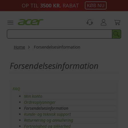
Skip
OP TIL
3500 KR.
RABAT
KØB NU
to
Content
Home
Forsendelsesinformation
Forsendelsesinformation
FAQ
Min konto
Ordreoplysninger
Forsendelsesinformation
Kunde- og teknisk support
Returnering og annullering
Fortrolighed og sikkerhed