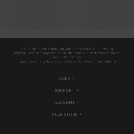
* Opgraderingens timing kan variere efter enhed. Funktioner og
tilgængeligheden af apps kan variere efter område. Visse funktioner kræver
specifik hardware (se
https://www.microsoft.com/da-dk/windows/windows-11-specifications).
ACER
h
i
SUPPORT
d
h
d
i
ACCOUNT
e
d
h
n
d
i
ACER STORE
e
d
h
n
d
i
e
d
n
d