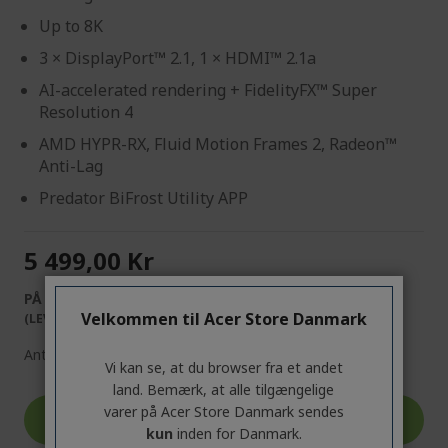
Up to 8K
3 × DisplayPort™ 2.1, 1 × HDMI™ 2.1a
AI-accelerated rendering + FidelityFX™ Super
Resolution 4
AMD HYPR-RX, Fluid Motion Frames 2, Radeon™
Anti-Lag
Predator BiFrost Utility APP
5 499,00 Kr
PÅ LAGER
Velkommen til Acer Store Danmark
(LEVERING 1-4 ARBEJDSDAGE)
Antal:
Vi kan se, at du browser fra et andet
land. Bemærk, at alle tilgængelige
varer på Acer Store Danmark sendes
Gå til produkt
kun
inden for Danmark.