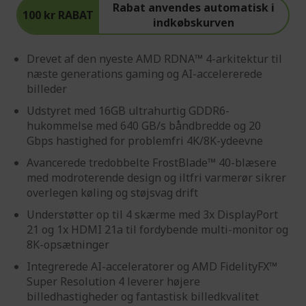
Rabat anvendes automatisk i
100 kr RABAT
indkøbskurven
Drevet af den nyeste AMD RDNA™ 4-arkitektur til
næste generations gaming og AI-accelererede
billeder
Udstyret med 16GB ultrahurtig GDDR6-
hukommelse med 640 GB/s båndbredde og 20
Gbps hastighed for problemfri 4K/8K-ydeevne
Avancerede tredobbelte FrostBlade™ 40-blæsere
med modroterende design og iltfri varmerør sikrer
overlegen køling og støjsvag drift
Understøtter op til 4 skærme med 3x DisplayPort
21 og 1x HDMI 21a til fordybende multi-monitor og
8K-opsætninger
Integrerede AI-acceleratorer og AMD FidelityFX™
Super Resolution 4 leverer højere
billedhastigheder og fantastisk billedkvalitet