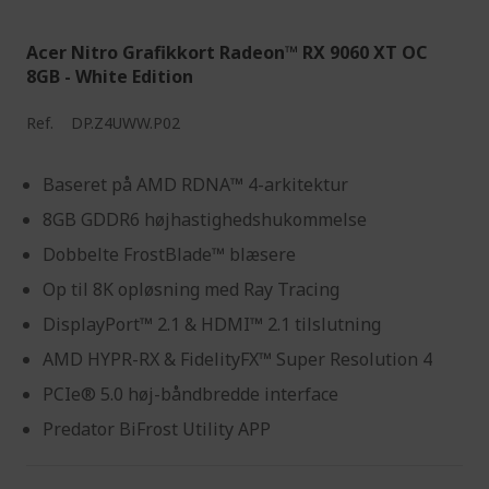
Acer Nitro Grafikkort Radeon™ RX 9060 XT OC
8GB - White Edition
Ref.
DP.Z4UWW.P02
Baseret på AMD RDNA™ 4-arkitektur
8GB GDDR6 højhastighedshukommelse
Dobbelte FrostBlade™ blæsere
Op til 8K opløsning med Ray Tracing
DisplayPort™ 2.1 & HDMI™ 2.1 tilslutning
AMD HYPR-RX & FidelityFX™ Super Resolution 4
PCIe® 5.0 høj-båndbredde interface
Predator BiFrost Utility APP