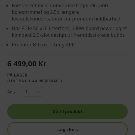
Forstærket med aluminiumsbagplade, anti-
bøjestrimmel og 2,5x længere
levetidskondensatorer for premium holdbarhed
Har PCIe 50 x16 interface, 340W board power og et
kompakt 2,5-slot design til fremtidssikrede builds
Predator BiFrost Utility APP
6 499,00 Kr
PÅ LAGER
(LEVERING 1-4 ARBEJDSDAGE)
Antal:
Gå til produkt
Læg i kurv