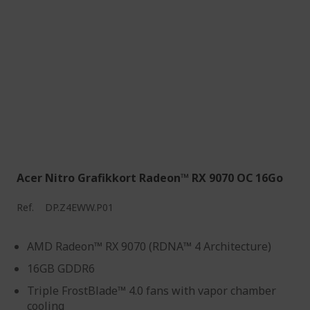
Acer Nitro Grafikkort Radeon™ RX 9070 OC 16Go
Ref.
DP.Z4EWW.P01
AMD Radeon™ RX 9070 (RDNA™ 4 Architecture)
16GB GDDR6
Triple FrostBlade™ 4.0 fans with vapor chamber
cooling