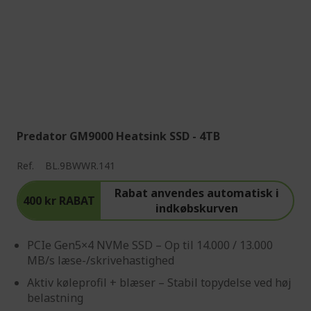
Predator GM9000 Heatsink SSD - 4TB
Ref.
BL.9BWWR.141
Rabat anvendes automatisk i
400 kr RABAT
indkøbskurven
PCIe Gen5×4 NVMe SSD – Op til 14.000 / 13.000
MB/s læse-/skrivehastighed
Aktiv køleprofil + blæser – Stabil topydelse ved høj
belastning