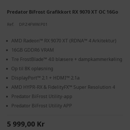
Predator BiFrost Grafikkort RX 9070 XT OC 16Go
Ref.
DP.Z4FWW.P01
AMD Radeon™ RX 9070 XT (RDNA™ 4 Arkitektur)
16GB GDDR6 VRAM
Tre FrostBlade™ 4.0 blæsere + dampkammerkøling
Op til 8K opløsning
DisplayPort™ 2.1 + HDMI™ 2.1a
AMD HYPR-RX & FidelityFX™ Super Resolution 4
Predator BiFrost Utility-app
Predator BiFrost Utility APP
5 999,00 Kr