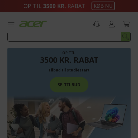
Skip
OP TIL
3500 KR.
RABAT
KØB NU
to
Content
OP TIL
3500 KR. RABAT
Tilbud til studiestart
SE TILBUD