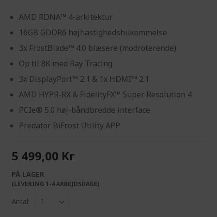
AMD RDNA™ 4-arkitektur
16GB GDDR6 højhastighedshukommelse
3x FrostBlade™ 4.0 blæsere (modroterende)
Op til 8K med Ray Tracing
3x DisplayPort™ 2.1 & 1x HDMI™ 2.1
AMD HYPR-RX & FidelityFX™ Super Resolution 4
PCIe® 5.0 høj-båndbredde interface
Predator BiFrost Utility APP
5 499,00 Kr
PÅ LAGER
(LEVERING 1-4 ARBEJDSDAGE)
Antal: