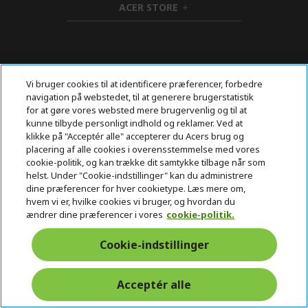
ACER STORE
e
d
h
n
d
i
e
d
n
d
e
n
Vi bruger cookies til at identificere præferencer, forbedre
FØLG OS PÅ SOCIALE MEDIER
navigation på webstedet, til at generere brugerstatistik
for at gøre vores websted mere brugervenlig og til at
kunne tilbyde personligt indhold og reklamer. Ved at
klikke på "Acceptér alle" accepterer du Acers brug og
placering af alle cookies i overensstemmelse med vores
cookie-politik, og kan trække dit samtykke tilbage når som
helst. Under "Cookie-indstillinger" kan du administrere
dine præferencer for hver cookietype. Læs mere om,
Returnering & fortrydelse
hvem vi er, hvilke cookies vi bruger, og hvordan du
ændrer dine præferencer i vores
cookie-politik.
Fortryd aftalen
Cookie-indstillinger
Support
Gratis
Sikker
Acceptér alle
både før og
levering
betaling
efter købet