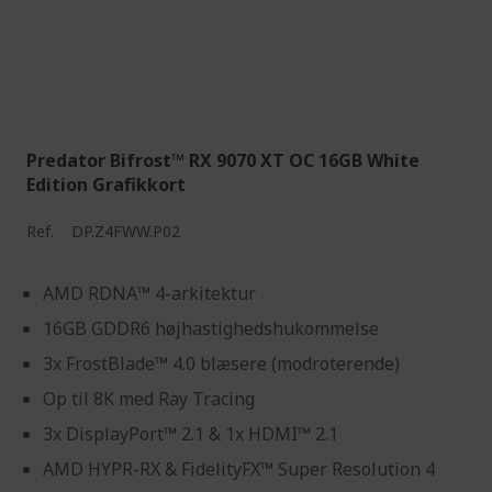
Predator Bifrost™ RX 9070 XT OC 16GB White
Edition Grafikkort
Ref.
DP.Z4FWW.P02
AMD RDNA™ 4-arkitektur
16GB GDDR6 højhastighedshukommelse
3x FrostBlade™ 4.0 blæsere (modroterende)
Op til 8K med Ray Tracing
3x DisplayPort™ 2.1 & 1x HDMI™ 2.1
AMD HYPR-RX & FidelityFX™ Super Resolution 4