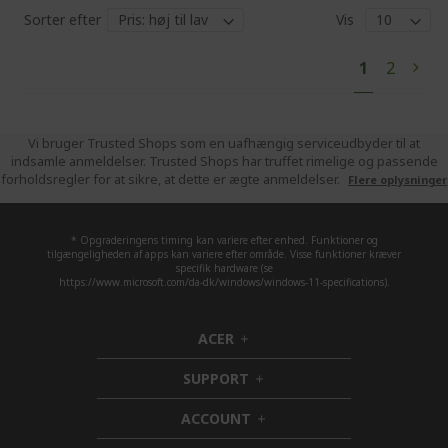
Sorter efter
Vis
Pa
You're
Page
1
2
Pag
Next
currently
reading
page
Vi bruger Trusted Shops som en uafhængig serviceudbyder til at
indsamle anmeldelser. Trusted Shops har truffet rimelige og passende
forholdsregler for at sikre, at dette er ægte anmeldelser.
Flere oplysninger
* Opgraderingens timing kan variere efter enhed. Funktioner og
tilgængeligheden af apps kan variere efter område. Visse funktioner kræver
specifik hardware (se
https://www.microsoft.com/da-dk/windows/windows-11-specifications).
ACER
h
i
SUPPORT
d
h
d
i
ACCOUNT
e
d
h
n
d
i