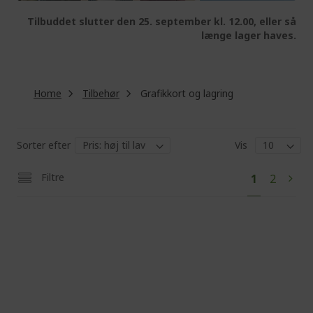
Tilbuddet slutter den 25. september kl. 12.00, eller så
længe lager haves.
Home
Tilbehør
Grafikkort og lagring
Sorter efter
Vis
Pa
You're
Page
Filtre
1
2
Pag
Next
currently
reading
page