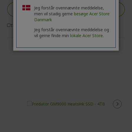
Jeg forstår ovennævnte meddelelse,
Læg i kurv
men vil stadig gerne
besøge Acer Store
Danmark
Tilføj for at sammenligne
Jeg forstår ovennævnte meddelelse og
vil gerne finde min
lokale Acer Store.