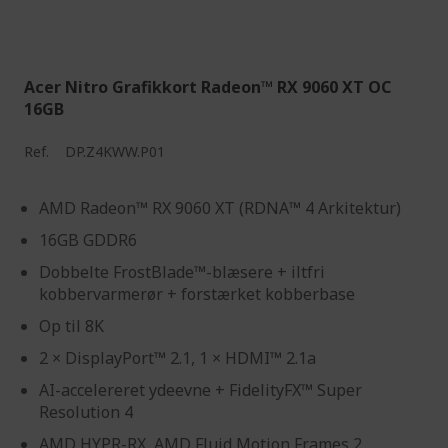
Acer Nitro Grafikkort Radeon™ RX 9060 XT OC
16GB
Ref.
DP.Z4KWW.P01
AMD Radeon™ RX 9060 XT (RDNA™ 4 Arkitektur)
16GB GDDR6
Dobbelte FrostBlade™-blæsere + iltfri
kobbervarmerør + forstærket kobberbase
Op til 8K
2 × DisplayPort™ 2.1, 1 × HDMI™ 2.1a
AI-accelereret ydeevne + FidelityFX™ Super
Resolution 4
AMD HYPR-RX, AMD Fluid Motion Frames 2,