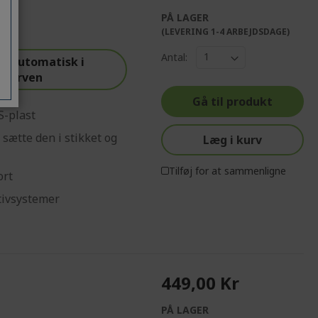
PÅ LAGER
(LEVERING 1-4 ARBEJDSDAGE)
Antal:
s automatisk i
skurven
Gå til produkt
S-plast
 sætte den i stikket og
Læg i kurv
Tilføj for at sammenligne
ort
tivsystemer
449,00 Kr
PÅ LAGER