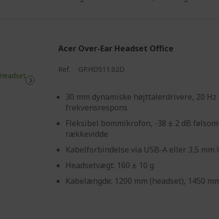
Acer Over-Ear Headset Office
Ref.
GP.HDS11.02D
30 mm dynamiske højttalerdrivere, 20 Hz 
frekvensrespons
Fleksibel bommikrofon, -38 ± 2 dB følsom
rækkevidde
Kabelforbindelse via USB-A eller 3,5 mm l
Headsetvægt: 160 ± 10 g
Kabelængde: 1200 mm (headset), 1450 mm