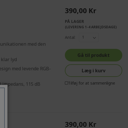
390,00 Kr
PÅ LAGER
(LEVERING 1-4 ARBEJDSDAGE)
Antal:
munikationen med den
Gå til produkt
 klar lyd
design med levende RGB-
Læg i kurv
Tilføj for at sammenligne
1Ω impedans, 115 dB
390,00 Kr