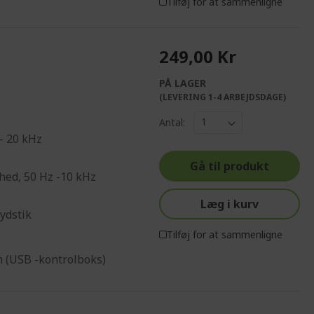
Tilføj for at sammenligne
249,00 Kr
PÅ LAGER
(LEVERING 1-4 ARBEJDSDAGE)
Antal:
- 20 kHz
Gå til produkt
hed, 50 Hz -10 kHz
Læg i kurv
ydstik
Tilføj for at sammenligne
 (USB -kontrolboks)