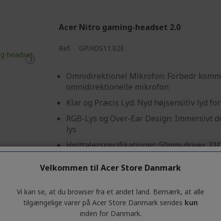
Acer Nitro gaming-headset 2.0
Ref.
GP.HDS11.02E
Omnidirektionel Mikrofon: Forbedr kom
omnidirektionelle mikrofon
Klar og Præcis Lyd: Nyd højsensitiv lyd for
RGB-Lys og Over-Ear Design: Immersivt 
lys
Højttalerspecifikationer: 50mm driver, 2
følsomhed
Velkommen til Acer Store Danmark
USB-kabel
Vi kan se, at du browser fra et andet land. Bemærk, at alle
tilgængelige varer på Acer Store Danmark sendes
kun
inden for Danmark.