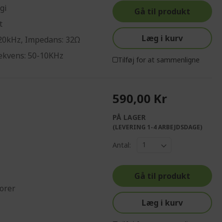
gi
Gå til produkt
t
Læg i kurv
 20kHz, Impedans: 32Ω
ekvens: 50-10KHz
Tilføj for at sammenligne
590,00 Kr
PÅ LAGER
(LEVERING 1-4 ARBEJDSDAGE)
Antal:
Gå til produkt
orer
Læg i kurv