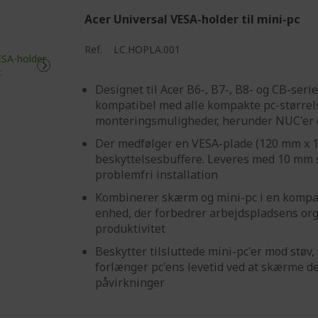
Acer Universal VESA-holder til mini-pc
Ref.
LC.HOPLA.001
Designet til Acer B6-, B7-, B8- og CB-ser
kompatibel med alle kompakte pc-større
monteringsmuligheder, herunder NUC'er o
Der medfølger en VESA-plade (120 mm x 1
beskyttelsesbuffere. Leveres med 10 mm s
problemfri installation
Kombinerer skærm og mini-pc i en kompa
enhed, der forbedrer arbejdspladsens or
produktivitet
Beskytter tilsluttede mini-pc'er mod støv,
forlænger pc'ens levetid ved at skærme d
påvirkninger