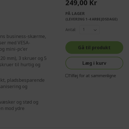
249,00 Kr
PÅ LAGER
(LEVERING 1-4 ARBEJDSDAGE)
Antal:
iens business-skærme,
lser med VESA-
Gå til produkt
g mini-pc'er
20 mm), 3 skruer og 5
Læg i kurv
kruer til hurtig og
Tilføj for at sammenligne
kt, pladsbesparende
ganisering og
 væsker og stød og
en mod ydre