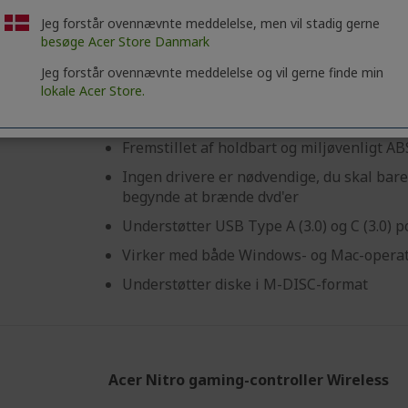
Acer bærbar CD/DVD-skrivemaskine
Jeg forstår ovennævnte meddelelse, men vil stadig gerne
besøge Acer Store Danmark
Ref.
GP.ODD11.001
Jeg forstår ovennævnte meddelelse og vil gerne finde min
Rabat anvende
50 kr RABAT
lokale Acer Store.
indkøb
Fremstillet af holdbart og miljøvenligt AB
Ingen drivere er nødvendige, du skal bare
begynde at brænde dvd'er
Understøtter USB Type A (3.0) og C (3.0) p
Virker med både Windows- og Mac-opera
Understøtter diske i M-DISC-format
Acer Nitro gaming-controller Wireless