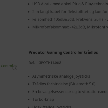
USB A-stik med enkel Plug & Play-teknolo
2 m langt kabel for fleksibilitet og komfor
Følsomhed: 105dB±3dB, Frekvens: 20Hz -
Mikrofonfølsomhed: -42±3dB, Mikrofonfr
Predator Gaming Controller trådløs
Ref.
GP.OTH11.06G
Asymmetriske analoge joysticks
Trådløs forbindelse (Bluetooth 5.0)
En bevægelsessensor og to vibrationsmot
Turbo-knap
Udskiftelige joysticks