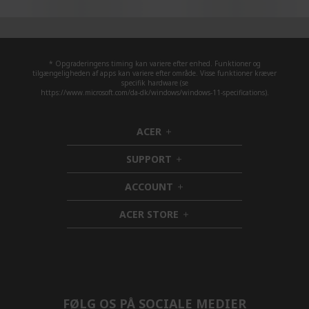
* Opgraderingens timing kan variere efter enhed. Funktioner og
tilgængeligheden af apps kan variere efter område. Visse funktioner kræver
specifik hardware (se
https://www.microsoft.com/da-dk/windows/windows-11-specifications).
ACER
h
i
SUPPORT
d
h
d
i
ACCOUNT
e
d
h
n
d
i
ACER STORE
e
d
h
n
d
i
e
d
n
d
e
n
FØLG OS PÅ SOCIALE MEDIER