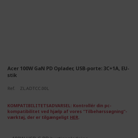
Acer 100W GaN PD Oplader, USB-porte: 3C+1A, EU-
stik
Ref.
ZL.ADTCC.00L
KOMPATIBILITETSADVARSEL: Kontrollér din pc-
kompatibilitet ved hjælp af vores ”Tilbehørssøgning”-
værktøj, der er tilgængeligt
HER
.