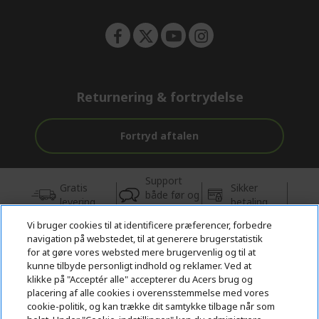
Returnering & fortrydelse
Fortryd aftalen
Support
Gratis
Sikker
både før og
levering
betaling
efter købet
Vi bruger cookies til at identificere præferencer, forbedre
navigation på webstedet, til at generere brugerstatistik
© 2026 Acer Inc.
for at gøre vores websted mere brugervenlig og til at
CPYou BV er autoriseret forhandler og sælger af de produkter og
kunne tilbyde personligt indhold og reklamer. Ved at
tjenester, der tilbydes i denne butik.
klikke på "Acceptér alle" accepterer du Acers brug og
placering af alle cookies i overensstemmelse med vores
cookie-politik, og kan trække dit samtykke tilbage når som