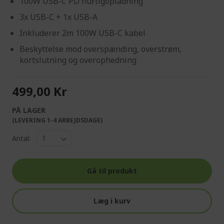
100W USB-C PD hurtigopladning
3x USB-C + 1x USB-A
Inkluderer 2m 100W USB-C kabel
Beskyttelse mod overspænding, overstrøm,
kortslutning og overophedning
499,00 Kr
PÅ LAGER
(LEVERING 1-4 ARBEJDSDAGE)
Antal:
Gå til produkt
Læg i kurv