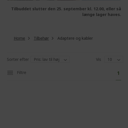
Tilbuddet slutter den 25. september kl. 12.00, eller så
længe lager haves.
Home
Tilbehør
Adaptere og kabler
Sorter efter
Vis
Pa
You'
Filtre
1
curr
read
pag