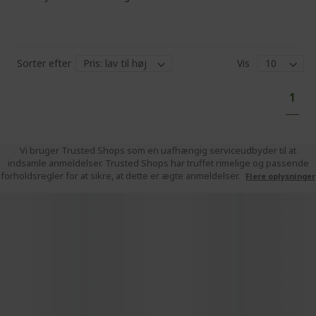
Sorter efter
Vis
Pa
You'
1
curr
read
pag
Vi bruger Trusted Shops som en uafhængig serviceudbyder til at
indsamle anmeldelser. Trusted Shops har truffet rimelige og passende
forholdsregler for at sikre, at dette er ægte anmeldelser.
Flere oplysninger