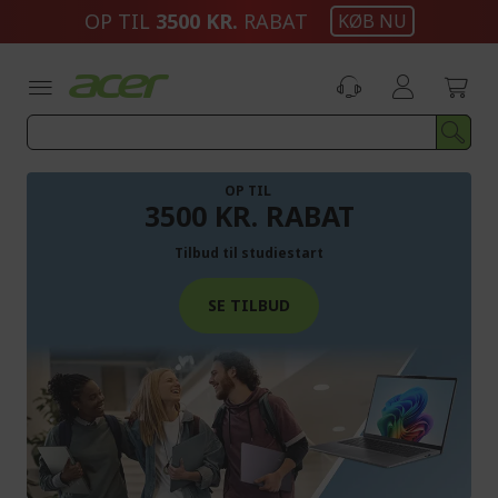
Skip
OP TIL
3500 KR.
RABAT
KØB NU
to
Content
OP TIL
3500 KR. RABAT
Tilbud til studiestart
SE TILBUD