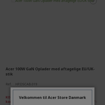
Acer 100W GaN Oplader med aftagelige EU/UK-
stik
Ref.
HP.DSCAB.019
KOMPATIBILITETSADVARSEL: Kontrollér din pc-
Velkommen til Acer Store Danmark
kompatibilitet ved hjælp af vores ”Tilbehørssøgning”-