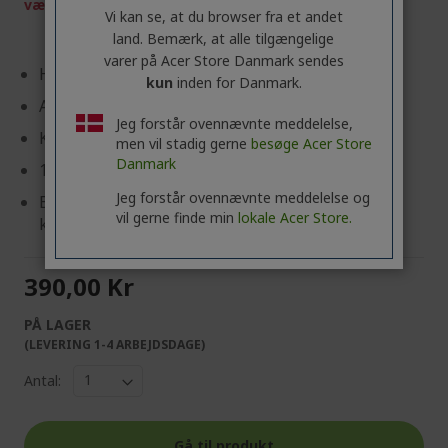
værktøj, der er tilgængeligt
HER
.
Vi kan se, at du browser fra et andet
land. Bemærk, at alle tilgængelige
varer på Acer Store Danmark sendes
Hurtig USB-C PD 100 W opladning
kun
inden for Danmark.
Aftagelige EU/UK-stik
Jeg forstår ovennævnte meddelelse,
Kompakt GaN-design
men vil stadig gerne
besøge Acer Store
Danmark
1,5 m USB-C til USB-C kabel
Jeg forstår ovennævnte meddelelse og
Beskyttelse mod overspænding, overstrøm,
vil gerne finde min
lokale Acer Store.
kortslutning og overophedning
390,00 Kr
PÅ LAGER
(LEVERING 1-4 ARBEJDSDAGE)
Antal:
Gå til produkt