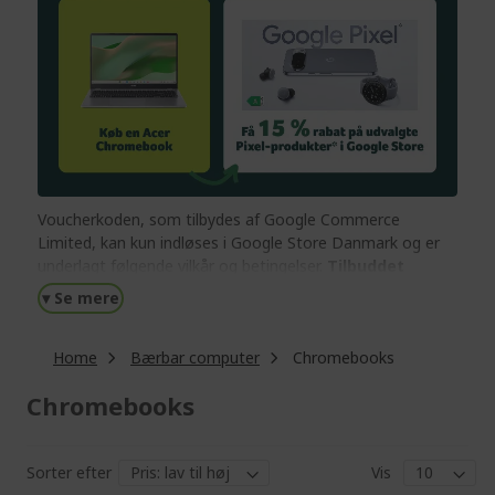
Voucherkoden, som tilbydes af Google Commerce
Limited, kan kun indløses i Google Store Danmark og er
underlagt følgende vilkår og betingelser.
Tilbuddet
udløber den 31/12/2026 kl. 23:59.
Gælder kun for
▾ Se mere
personer over 18 år med leveringsadresse i Danmark.
Internetadgang er påkrævet. En betalingsmetode skal
Home
Bærbar computer
Chromebooks
tilføjes ved checkout, hvis den ikke allerede er angivet.
Eventuelle leveringsomkostninger vil blive tilføjet ved
Chromebooks
checkout.
Du kan indløse din voucherkode på
store.google.com/dk
.
Sorter efter
Vis
Tilføj blot det ønskede hardwareprodukt til din