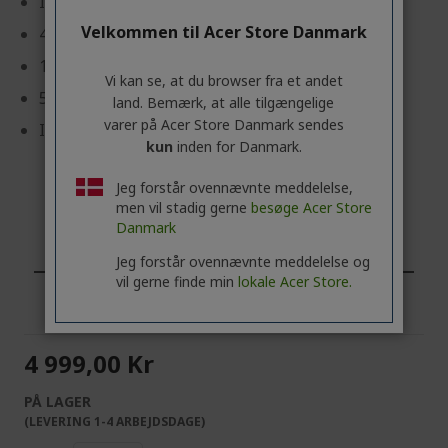
Intel® Core™ 5 120U processor 1,40 GHz
Velkommen til Acer Store Danmark
40,6 cm (16") WUXGA (1920 x 1200) 16:10 IPS
16 GB, LPDDR5X
Vi kan se, at du browser fra et andet
512 GB SSD
land. Bemærk, at alle tilgængelige
varer på Acer Store Danmark sendes
Intel® Graphics delt hukommelse
kun
inden for Danmark.
Jeg forstår ovennævnte meddelelse,
men vil stadig gerne
besøge Acer Store
Danmark
Erhvervskunde? Se vores bedste tilbud!
Jeg forstår ovennævnte meddelelse og
vil gerne finde min
lokale Acer Store.
KONTAKT OS,
|
OPRET EN ERHVERVSKONTO
4 999,00 Kr
PÅ LAGER
(LEVERING 1-4 ARBEJDSDAGE)