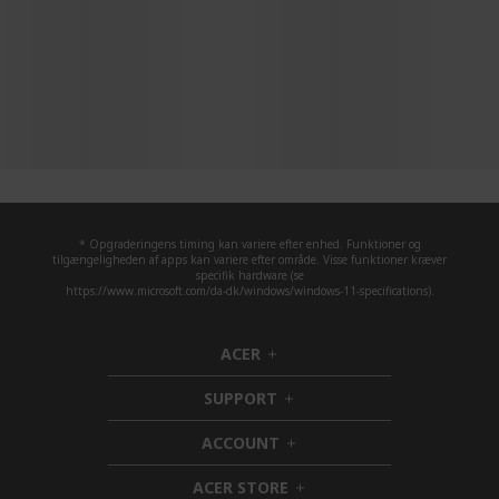
* Opgraderingens timing kan variere efter enhed. Funktioner og
tilgængeligheden af apps kan variere efter område. Visse funktioner kræver
specifik hardware (se
https://www.microsoft.com/da-dk/windows/windows-11-specifications).
ACER
h
i
SUPPORT
d
h
d
i
ACCOUNT
e
d
h
n
d
i
ACER STORE
e
d
h