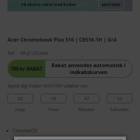
%%%%%%%%%%%%%%
%%%%%%%%%%%%%%
Få ekstra rabat med koden
%%%%%%%%%%%%%%
Acer Chromebook Plus 516 | CB516-1H | Grå
Ref.
NX.JCLED.00A
Rabat anvendes automatisk i
700 kr RABAT
indkøbskurven
Skynd dig! Koden MYSTERY udløber om:
02
19
47
53
Dage
Timer
Minutter
Sekunder
ChromeOS