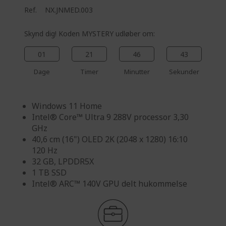
Ref.
NX.JNMED.003
Skynd dig! Koden MYSTERY udløber om:
01
21
46
42
Dage
Timer
Minutter
Sekunder
Windows 11 Home
Intel® Core™ Ultra 9 288V processor 3,30
GHz
40,6 cm (16") OLED 2K (2048 x 1280) 16:10
120 Hz
32 GB, LPDDR5X
1 TB SSD
Intel® ARC™ 140V GPU delt hukommelse