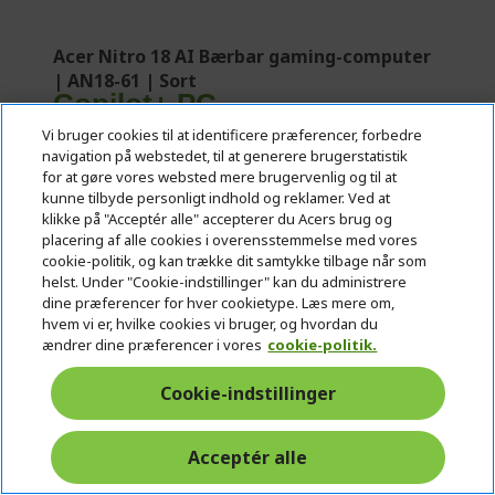
Acer Nitro 18 AI Bærbar gaming-computer
| AN18-61 | Sort
Copilot+ PC
Vi bruger cookies til at identificere præferencer, forbedre
Ref.
NH.QYKED.003
navigation på webstedet, til at generere brugerstatistik
for at gøre vores websted mere brugervenlig og til at
Få en GRATIS overraskelse
, når du tilføjer
kunne tilbyde personligt indhold og reklamer. Ved at
denne pc til kurven
klikke på "Acceptér alle" accepterer du Acers brug og
placering af alle cookies i overensstemmelse med vores
Skynd dig! Koden MYSTERY udløber om:
cookie-politik, og kan trække dit samtykke tilbage når som
helst. Under "Cookie-indstillinger" kan du administrere
01
21
46
42
dine præferencer for hver cookietype. Læs mere om,
hvem vi er, hvilke cookies vi bruger, og hvordan du
Dage
Timer
Minutter
Sekunder
ændrer dine præferencer i vores
cookie-politik.
Cookie-indstillinger
Windows 11 Home
AMD Ryzen AI 9 365 processor 2 GHz
45,7 cm (18") WQXGA (2560 x 1600) 16:10 IPS
Acceptér alle
165 Hz