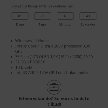
Skynd dig! Koden MYSTERY udløber om:
01
21
46
42
Dage
Timer
Minutter
Sekunder
Windows 11 Home
Intel® Core™ Ultra 9 288V processor 3,30
GHz
35,6 cm (14") OLED 1,9K (1920 x 1200) 16:10
32 GB, LPDDR5X
1 TB SSD
Intel® ARC™ 140V GPU delt hukommelse
Erhvervskunde? Se vores bedste
tilbud!