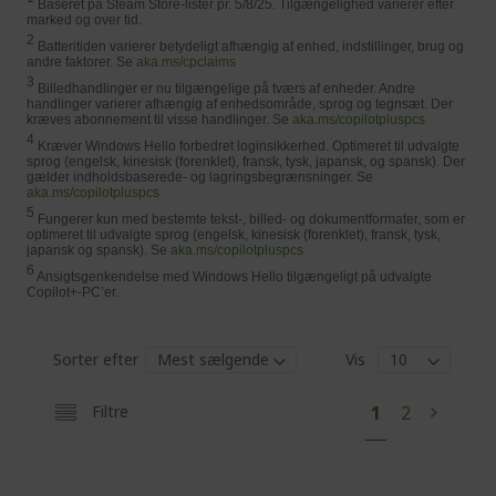
Baseret på Steam Store-lister pr. 5/8/25. Tilgængelighed varierer efter
marked og over tid.
2
Batteritiden varierer betydeligt afhængig af enhed, indstillinger, brug og
andre faktorer. Se
aka.ms/cpclaims
3
Billedhandlinger er nu tilgængelige på tværs af enheder. Andre
handlinger varierer afhængig af enhedsområde, sprog og tegnsæt. Der
kræves abonnement til visse handlinger. Se
aka.ms/copilotpluspcs
4
Kræver Windows Hello forbedret loginsikkerhed. Optimeret til udvalgte
sprog (engelsk, kinesisk (forenklet), fransk, tysk, japansk, og spansk). Der
gælder indholdsbaserede- og lagringsbegrænsninger. Se
aka.ms/copilotpluspcs
5
Fungerer kun med bestemte tekst-, billed- og dokumentformater, som er
optimeret til udvalgte sprog (engelsk, kinesisk (forenklet), fransk, tysk,
japansk og spansk). Se
aka.ms/copilotpluspcs
6
Ansigtsgenkendelse med Windows Hello tilgængeligt på udvalgte
Copilot+-PC’er.
Sorter efter
Vis
P
Y
P
Filtre
1
2
P
N
a
o
a
a
e
g
e
u
g
g
x
'
e
e
t