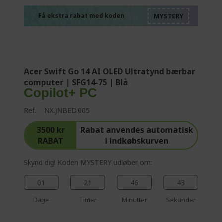
%%%%%%%%%%%%%
%%%%%%%%%%%%%
%%%%%%%%%%%%%
Få ekstra rabat med koden
%%%%%%%%%%%%%
Acer Swift Go 14 AI OLED Ultratynd bærbar
computer | SFG14-75 | Blå
Copilot+ PC
Ref.
NX.JNBED.005
3500 kr
Rabat anvendes automatisk
RABAT
i indkøbskurven
Skynd dig! Koden MYSTERY udløber om:
01
21
46
42
Dage
Timer
Minutter
Sekunder