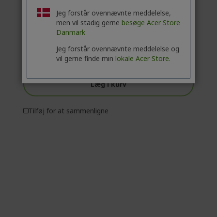
(LEVERING 1-4 ARBEJDSDAGE)
Jeg forstår ovennævnte meddelelse,
men vil stadig gerne
besøge Acer Store
Antal:
Danmark
Jeg forstår ovennævnte meddelelse og
Gå til produkt
vil gerne finde min
lokale Acer Store.
Læg i kurv
Tilføj for at sammenligne