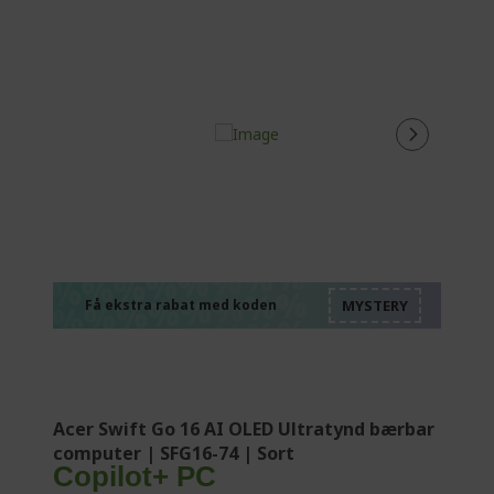
%%%%%%%%%%%%%
%%%%%%%%%%%%%
%%%%%%%%%%%%%
%%%%%%%%%%%%%
Få ekstra rabat med koden
%%%%%%%%%%%%%
Acer Swift Go 16 AI OLED Ultratynd bærbar
computer | SFG16-74 | Sort
Copilot+ PC