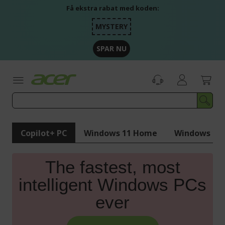
Skip
Få ekstra rabat med koden:
to
Content
MYSTERY
SPAR NU
Copilot+ PC
Windows 11 Home
Windows 11 
The fastest, most
intelligent Windows PCs
ever