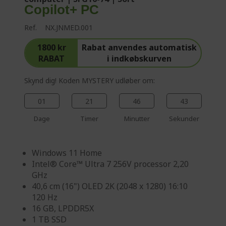
p
Copilot+ PC
a
g
Ref.
NX.JNMED.001
e
1800 kr
Rabat anvendes automatisk
RABAT
i indkøbskurven
Skynd dig! Koden MYSTERY udløber om:
01
21
46
42
Dage
Timer
Minutter
Sekunder
Windows 11 Home
Intel® Core™ Ultra 7 256V processor 2,20
GHz
40,6 cm (16") OLED 2K (2048 x 1280) 16:10
120 Hz
16 GB, LPDDR5X
1 TB SSD