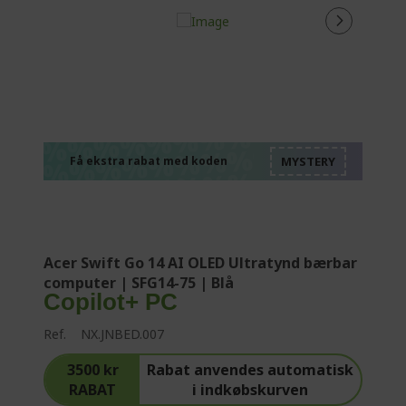
%%%%%%%%%%%%%
%%%%%%%%%%%%%
%%%%%%%%%%%%%
%%%%%%%%%%%%%
Få ekstra rabat med koden
%%%%%%%%%%%%%
Acer Swift Go 14 AI OLED Ultratynd bærbar
computer | SFG14-75 | Blå
Copilot+ PC
Ref.
NX.JNBED.007
3500 kr
Rabat anvendes automatisk
RABAT
i indkøbskurven