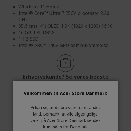
Windows 11 Home
Intel® Core™ Ultra 7 256V processor 2,20
GHz
35,6 cm (14") OLED 1,9K (1920 x 1200) 16:10
16 GB, LPDDR5X
1 TB SSD
Intel® ARC™ 140V GPU delt hukommelse
Erhvervskunde? Se vores bedste
tilbud!
Velkommen til Acer Store Danmark
KONTAKT OS,
|
OPRET EN ERHVERVSKONTO
Vi kan se, at du browser fra et andet
land. Bemærk, at alle tilgængelige
11 499,00 Kr
varer på Acer Store Danmark sendes
kun
inden for Danmark.
PÅ LAGER