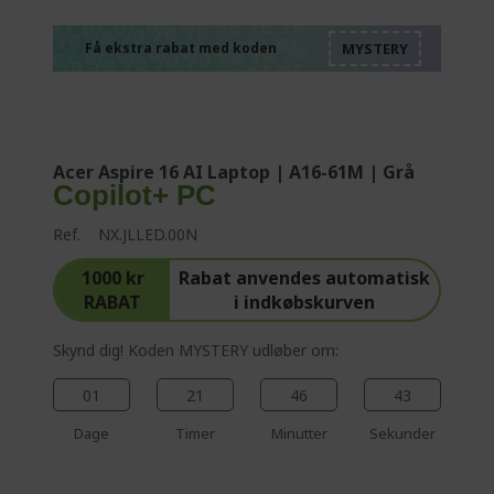
%%%%%%%%%%%%%
%%%%%%%%%%%%%
%%%%%%%%%%%%%
%%%%%%%%%%%%%
Få ekstra rabat med koden
%%%%%%%%%%%%%
Acer Aspire 16 AI Laptop | A16-61M | Grå
Copilot+ PC
Ref.
NX.JLLED.00N
1000 kr
Rabat anvendes automatisk
RABAT
i indkøbskurven
Skynd dig! Koden MYSTERY udløber om:
01
21
46
42
Dage
Timer
Minutter
Sekunder