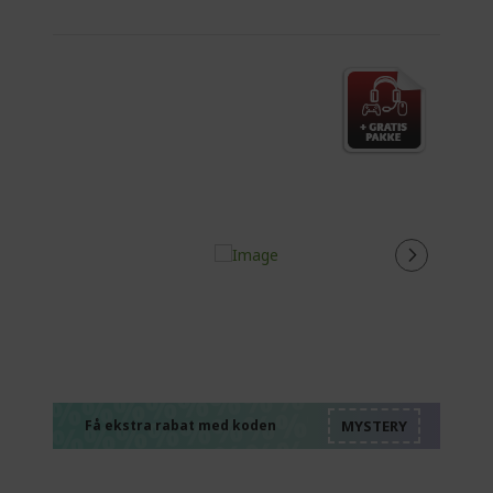
%%%%%%%%%%%%%
%%%%%%%%%%%%%
%%%%%%%%%%%%%
%%%%%%%%%%%%%
Få ekstra rabat med koden
%%%%%%%%%%%%%