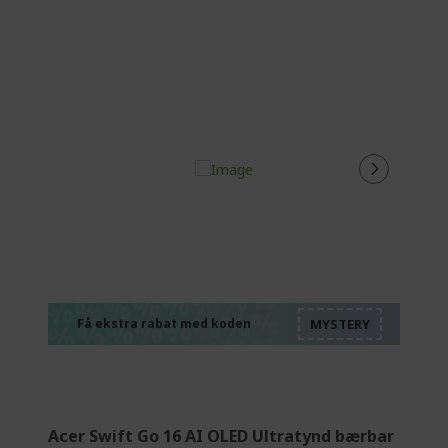
%%%%%%%%%%%%%
%%%%%%%%%%%%%
%%%%%%%%%%%%%
%%%%%%%%%%%%%
Få ekstra rabat med koden
%%%%%%%%%%%%%
Acer Swift Go 16 AI OLED Ultratynd bærbar