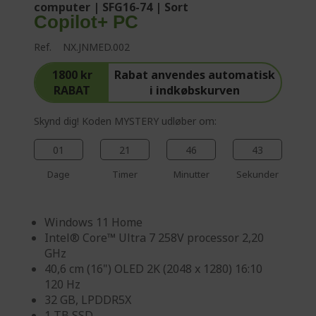
computer | SFG16-74 | Sort
Copilot+ PC
Ref.
NX.JNMED.002
1800 kr
Rabat anvendes automatisk
RABAT
i indkøbskurven
Skynd dig! Koden MYSTERY udløber om:
01
21
46
42
Dage
Timer
Minutter
Sekunder
Windows 11 Home
Intel® Core™ Ultra 7 258V processor 2,20
GHz
40,6 cm (16") OLED 2K (2048 x 1280) 16:10
120 Hz
32 GB, LPDDR5X
1 TB SSD