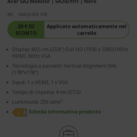
Acer SA2 Monitor | SA242YH1 | Nero
Rif.
UM.QS2EE.109
20 € DI
Applicato automaticamente nel
SCONTO
carrello
Display: 60,5 cm (23,8") Full HD (1920 x 1080)100Hz
HDMI, 60Hz VGA
Tecnologia a pannelli: Vertical Alignment (VA)
(178°x178°)
Input: 1 x HDMI, 1 x VGA
Tempo di risposta: 4 ms (GTG)
Luminosità: 250 cd/m²
Scheda informativa prodotto