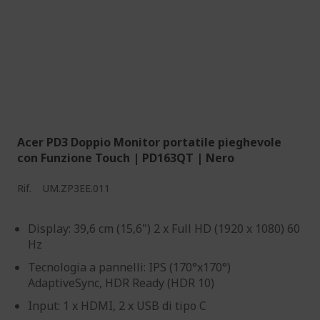
Acer PD3 Doppio Monitor portatile pieghevole
con Funzione Touch | PD163QT | Nero
Rif.
UM.ZP3EE.011
Display: 39,6 cm (15,6") 2 x Full HD (1920 x 1080) 60
Hz
Tecnologia a pannelli: IPS (170°x170°)
AdaptiveSync, HDR Ready (HDR 10)
Input: 1 x HDMI, 2 x USB di tipo C