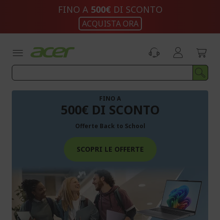
Salta
FINO A
500€
DI SCONTO
al
ACQUISTA ORA
contenuto
FINO A
500€ DI SCONTO
Offerte Back to School
SCOPRI LE OFFERTE