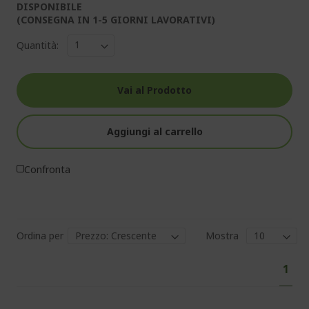
DISPONIBILE
(CONSEGNA IN 1-5 GIORNI LAVORATIVI)
Quantità:
Vai al Prodotto
Aggiungi al carrello
Confronta
Ordina per
Mostra
Pag
Attu
1
stai
legg