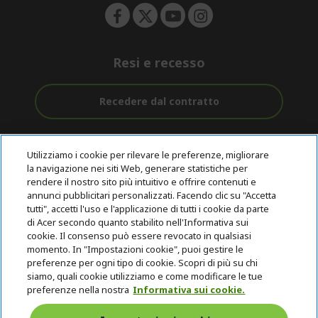
Resi e recesso
Recedere dal contratto
Assistenza
Con 0% Di
Consegna
pre e post
Tasso
Utilizziamo i cookie per rilevare le preferenze, migliorare
Gratuita
acquisto
D'interesse
la navigazione nei siti Web, generare statistiche per
rendere il nostro sito più intuitivo e offrire contenuti e
annunci pubblicitari personalizzati. Facendo clic su "Accetta
© 2026 Acer Inc.
tutti", accetti l'uso e l'applicazione di tutti i cookie da parte
CPYou B.V. è il rivenditore autorizzato dei prodotti Acer venduti in
di Acer secondo quanto stabilito nell'Informativa sui
questo negozio online.
cookie. Il consenso può essere revocato in qualsiasi
momento. In "Impostazioni cookie", puoi gestire le
preferenze per ogni tipo di cookie. Scopri di più su chi
siamo, quali cookie utilizziamo e come modificare le tue
preferenze nella nostra
Informativa sui cookie.