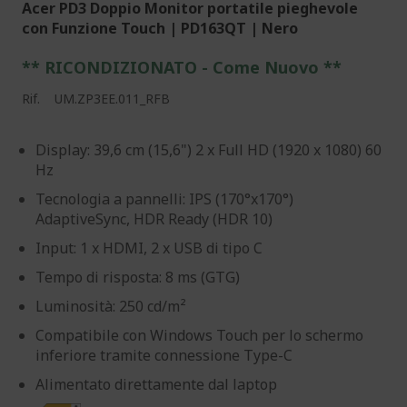
Acer PD3 Doppio Monitor portatile pieghevole
con Funzione Touch | PD163QT | Nero
** RICONDIZIONATO - Come Nuovo **
Rif.
UM.ZP3EE.011_RFB
Display: 39,6 cm (15,6") 2 x Full HD (1920 x 1080) 60
Hz
Tecnologia a pannelli: IPS (170°x170°)
AdaptiveSync, HDR Ready (HDR 10)
Input: 1 x HDMI, 2 x USB di tipo C
Tempo di risposta: 8 ms (GTG)
Luminosità: 250 cd/m²
Compatibile con Windows Touch per lo schermo
inferiore tramite connessione Type-C
Alimentato direttamente dal laptop