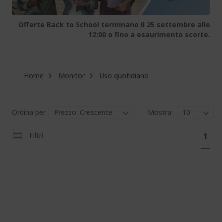
Offerte Back to School terminano il 25 settembre alle
12:00 o fino a esaurimento scorte.
Home
Monitor
Uso quotidiano
Ordina per
Mostra
Pag
Attu
Filtri
1
stai
legg
la
pagi