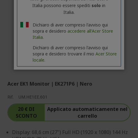
Italia possono essere spediti
solo
in
Italia.
Dichiaro di aver compreso l'avviso qui
sopra e desidero
accedere all'Acer Store
Italia.
Dichiaro di aver compreso l'avviso qui
sopra e desidero trovare il mio
Acer Store
locale.
Acer EK1 Monitor | EK271P6 | Nero
Rif.
UM.HE1EE.601
20 € DI
Applicato automaticamente nel
SCONTO
carrello
Display: 68,6 cm (27") Full HD (1920 x 1080) 144 Hz