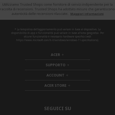
la
Utilizziamo Trusted Shops come fornitore di servizi indipendente per la
pagi
raccolta di recensioni. Trusted Shops ha adottato misure che garantiscono
autenticità delle recensioni rilasciate.
Maggiori informazioni
* La tempistica dell'aggiornamento può variare in base al dispositivo. La
disponibilità di app e funzionalità può variare in base all'area geografica. Per
alcune funzionalità è necessario hardware specifico (vedi
https://www.microsoft.com/it-it/windows/windows-11-specifications).
ACER
h
i
SUPPORTO
d
h
d
i
ACCOUNT
e
h
d
n
i
d
ACER STORE
d
e
h
d
n
i
e
d
n
d
e
SEGUICI SU
n