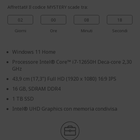
Affrettati! Il codice MYSTERY scade tra:
02
00
08
17
Giorni
Ore
Minuti
Secondi
Windows 11 Home
Processore Intel® Core™ i7-12650H Deca-core 2,30
GHz
43,9 cm (17,3") Full HD (1920 x 1080) 16:9 IPS
16 GB, SDRAM DDR4
1 TB SSD
Intel® UHD Graphics con memoria condivisa