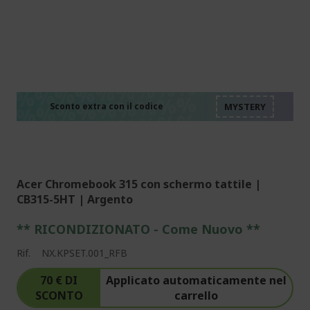
%%%%%%%%%%%%%%
%%%%%%%%%%%%%%
%%%%%%%%%%%%%%
%%%%%%%%%%%%%%
Sconto extra con il codice
%%%%%%%%%%%%%%
Acer Chromebook 315 con schermo tattile |
CB315-5HT | Argento
** RICONDIZIONATO - Come Nuovo **
Rif.
NX.KPSET.001_RFB
70 € DI
Applicato automaticamente nel
SCONTO
carrello