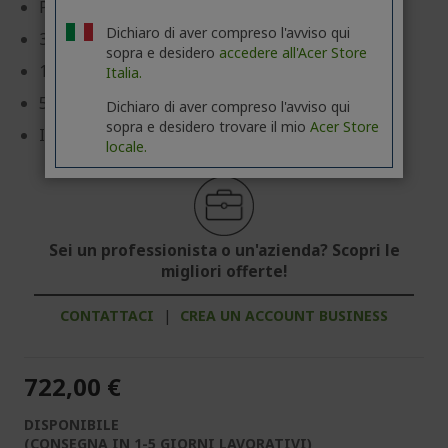
Processore Intel® Core™ i5-13420H 2,10 GHz
Dichiaro di aver compreso l'avviso qui
39,6 cm (15,6") Full HD (1920 x 1080) 16:9
sopra e desidero
accedere all'Acer Store
16 GB, LPDDR5
Italia.
512 GB SSD
Dichiaro di aver compreso l'avviso qui
sopra e desidero trovare il mio
Acer Store
Intel® UHD Graphics con memoria condivisa
locale.
Sei un professionista o un'azienda? Scopri le
migliori offerte!
CONTATTACI
|
CREA UN ACCOUNT BUSINESS
722,00 €
DISPONIBILE
(CONSEGNA IN 1-5 GIORNI LAVORATIVI)