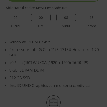
Affrettati! Il codice MYSTERY scade tra:
02
00
08
17
Giorni
Ore
Minuti
Secondi
Windows 11 Pro 64-bit
Processore Intel® Core™ i3-1315U Hexa-core 1,20
GHz
40,6 cm (16") WUXGA (1920 x 1200) 16:10 IPS
8 GB, SDRAM DDR4
512 GB SSD
Intel® UHD Graphics con memoria condivisa