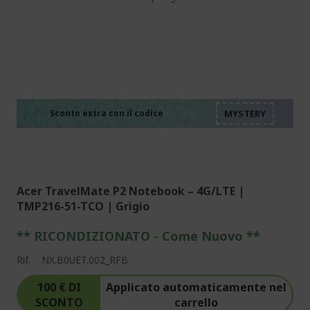
%%%%%%%%%%%%%%
%%%%%%%%%%%%%%
%%%%%%%%%%%%%%
%%%%%%%%%%%%%%
Sconto extra con il codice
%%%%%%%%%%%%%%
Acer TravelMate P2 Notebook – 4G/LTE |
TMP216-51-TCO | Grigio
** RICONDIZIONATO - Come Nuovo **
Rif.
NX.B0UET.002_RFB
100 € DI
Applicato automaticamente nel
SCONTO
carrello