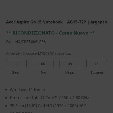
%%%%%%%%%%%%%%
%%%%%%%%%%%%%%
Acer Aspire Go 15 Notebook | AG15-72P | Argento
** RICONDIZIONATO - Come Nuovo **
Rif.
NX.JTRET.00G_RFB
Affrettati! Il codice MYSTERY scade tra:
02
00
08
17
Giorni
Ore
Minuti
Secondi
Windows 11 Home
Processore Intel® Core™ 7 150U 1,80 GHz
39,6 cm (15,6") Full HD (1920 x 1080) 16:9