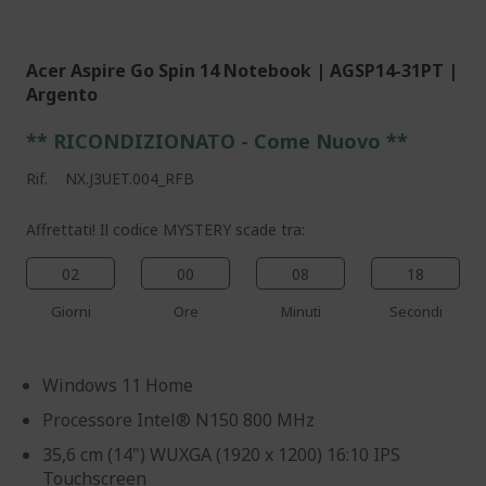
%%%%%%%%%%%%%%
Acer Aspire Go Spin 14 Notebook | AGSP14-31PT |
Argento
** RICONDIZIONATO - Come Nuovo **
Rif.
NX.J3UET.004_RFB
Affrettati! Il codice MYSTERY scade tra:
02
00
08
17
Giorni
Ore
Minuti
Secondi
Windows 11 Home
Processore Intel® N150 800 MHz
35,6 cm (14") WUXGA (1920 x 1200) 16:10 IPS
Touchscreen