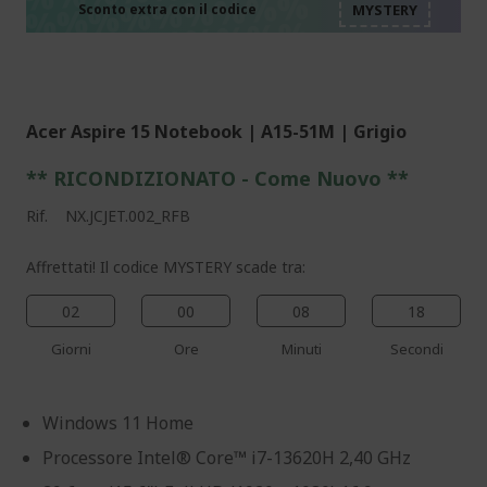
%%%%%%%%%%%%%%
%%%%%%%%%%%%%%
Sconto extra con il codice
%%%%%%%%%%%%%%
Acer Aspire 15 Notebook | A15-51M | Grigio
** RICONDIZIONATO - Come Nuovo **
Rif.
NX.JCJET.002_RFB
Affrettati! Il codice MYSTERY scade tra:
02
00
08
17
Giorni
Ore
Minuti
Secondi
Windows 11 Home
Processore Intel® Core™ i7-13620H 2,40 GHz