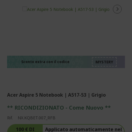
%%%%%%%%%%%%%%
%%%%%%%%%%%%%%
%%%%%%%%%%%%%%
%%%%%%%%%%%%%%
Sconto extra con il codice
%%%%%%%%%%%%%%
Acer Aspire 5 Notebook | A517-53 | Grigio
** RICONDIZIONATO - Come Nuovo **
Rif.
NX.KQBET.007_RFB
100 € DI
Applicato automaticamente nel