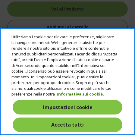
Vai al Prodotto
Aggiungi al carrello
Utilizziamo i cookie per rilevare le preferenze, migliorare
la navigazione nei siti Web, generare statistiche per
Confronta
rendere il nostro sito più intuitivo e offrire contenuti e
annunci pubblicitari personalizzati. Facendo clic su "Accetta
tutti", accetti l'uso e l'applicazione di tutti i cookie da parte
di Acer secondo quanto stabilito nell'Informativa sui
65 - 65
cookie. Il consenso può essere revocato in qualsiasi
W
momento. In "Impostazioni cookie", puoi gestire le
preferenze per ogni tipo di cookie. Scopri di più su chi
siamo, quali cookie utilizziamo e come modificare le tue
preferenze nella nostra
Informativa sui cookie.
Impostazioni cookie
Accetta tutti