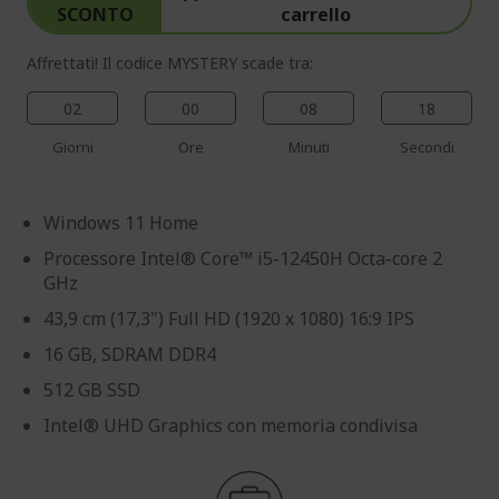
SCONTO
carrello
Affrettati! Il codice MYSTERY scade tra:
02
00
08
17
Giorni
Ore
Minuti
Secondi
Windows 11 Home
Processore Intel® Core™ i5-12450H Octa-core 2
GHz
43,9 cm (17,3") Full HD (1920 x 1080) 16:9 IPS
16 GB, SDRAM DDR4
512 GB SSD
Intel® UHD Graphics con memoria condivisa