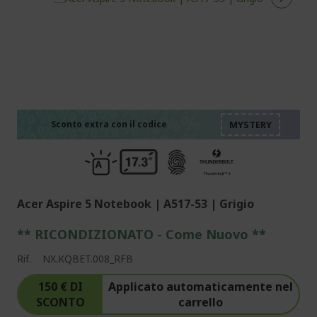
%%%%%%%%%%%%%%
%%%%%%%%%%%%%%
%%%%%%%%%%%%%%
%%%%%%%%%%%%%%
Sconto extra con il codice
%%%%%%%%%%%%%%
Acer Aspire 5 Notebook | A517-53 | Grigio
** RICONDIZIONATO - Come Nuovo **
Rif.
NX.KQBET.008_RFB
150 € DI
Applicato automaticamente nel
SCONTO
carrello