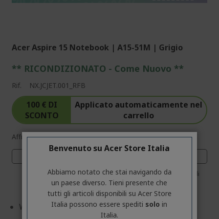
%%%%%%%%%%%%%%
%%%%%%%%%%%%%%
Acer Aspire 15 Notebook | A15-51M | Grigio
** RICONDIZIONATO - Come Nuovo **
Rif.
NX.JCJET.001_RFB
100 € DI
Applicato automaticamente nel
SCONTO
carrello
Affrettati! Il codice MYSTERY scade tra:
Benvenuto su Acer Store Italia
02
00
08
17
Abbiamo notato che stai navigando da
Giorni
Ore
Minuti
Secondi
un paese diverso. Tieni presente che
tutti gli articoli disponibili su Acer Store
Italia possono essere spediti
solo
in
Windows 11 Home
Italia.