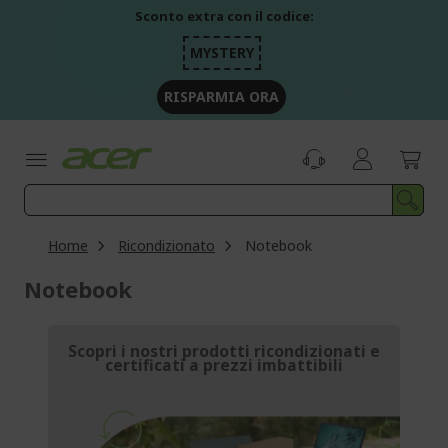
Salta
Sconto extra con il codice:
al
contenuto
MYSTERY
RISPARMIA ORA
Home
Ricondizionato
Notebook
Notebook
Scopri i nostri prodotti ricondizionati e
certificati a prezzi imbattibili