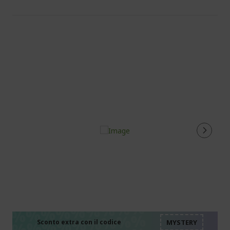
%%%%%%%%%%%%%%
%%%%%%%%%%%%%%
%%%%%%%%%%%%%%
Sconto extra con il codice