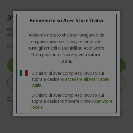
353,00 €
Benvenuto su Acer Store Italia
DISPONIBILE
(CONSEGNA IN 1-5 GIORNI LAVORATIVI)
Abbiamo notato che stai navigando da
un paese diverso. Tieni presente che
Quantità:
tutti gli articoli disponibili su Acer Store
Italia possono essere spediti
solo
in
Italia.
Vai al Prodotto
Dichiaro di aver compreso l'avviso qui
sopra e desidero
accedere all'Acer Store
Aggiungi al carrello
Italia.
Dichiaro di aver compreso l'avviso qui
Confronta
sopra e desidero trovare il mio
Acer Store
locale.