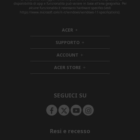
disponibilità di app e funzionalità può variare in base all'area geografica. Per
alcune funzionalità è necessario hardware specifico (vedi
https://www.microsoft.com/it-it/windows/windows-11-specifications).
ACER
h
i
SUPPORTO
d
h
d
i
ACCOUNT
e
h
d
n
i
d
ACER STORE
d
e
h
d
n
i
e
d
n
d
e
SEGUICI SU
n
Resi e recesso