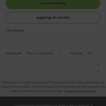
Vai al Prodotto
Aggiungi al carrello
Confronta
Ordina per
Mostra
Pag
Attu
1
stai
legg
la
Utilizziamo Trusted Shops come fornitore di servizi indipendente per la
raccolta di recensioni. Trusted Shops ha adottato misure che garantiscono
pagi
autenticità delle recensioni rilasciate.
Maggiori informazioni
* La tempistica dell'aggiornamento può variare in base al dispositivo. La