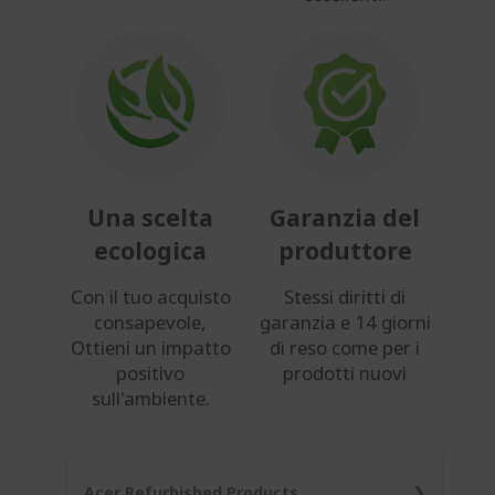
Una scelta
Garanzia del
ecologica
produttore
Con il tuo acquisto
Stessi diritti di
consapevole,
garanzia e 14 giorni
Ottieni un impatto
di reso come per i
positivo
prodotti nuovi
sull'ambiente.
Acer Refurbished Products