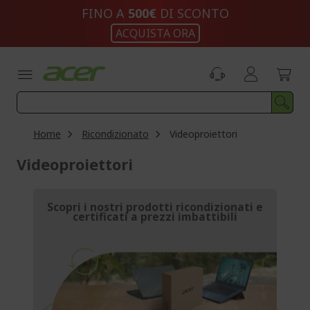
Salta
FINO A
500€
DI SCONTO
al
ACQUISTA ORA
contenuto
Home
Ricondizionato
Videoproiettori
Videoproiettori
Scopri i nostri prodotti ricondizionati e
certificati a prezzi imbattibili