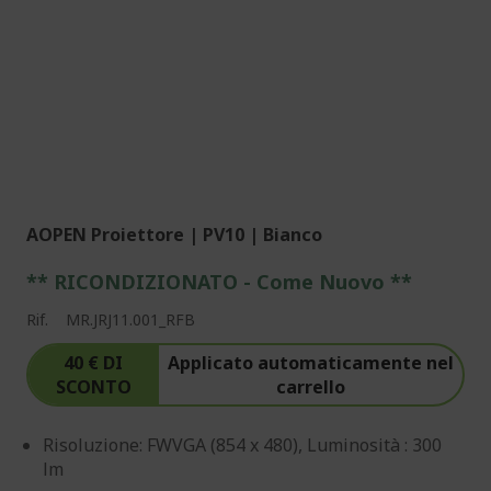
AOPEN Proiettore | PV10 | Bianco
** RICONDIZIONATO - Come Nuovo **
Rif.
MR.JRJ11.001_RFB
40 € DI
Applicato automaticamente nel
SCONTO
carrello
Risoluzione: FWVGA (854 x 480), Luminosità : 300
lm