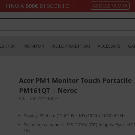
FINO A
500€
DI SCONTO
ACQUISTA ORA
ESKTOP
MONITOR
VIDEOPROIETTORI
ACCESSORI
GA
Acer PM1 Monitor Touch Portatile 
PM161QT | Neroc
Rif.
UM.ZP1EE.007
Display: 39,6 cm (15,6") Full HD (1920 x 1080) 60 Hz
Tecnologia a pannelli: IPS (170°x170°) AdaptiveSync, H
10)