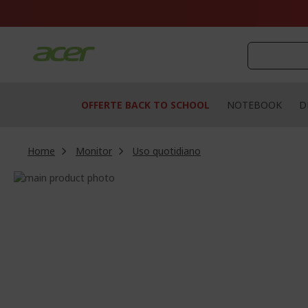
Salta
al
contenuto
OFFERTE BACK TO SCHOOL
NOTEBOOK
D
Home
Monitor
Uso quotidiano
Vai
alla
Vai
fine
all'inizio
della
della
galleria
galleria
di
di
immagini
immagini