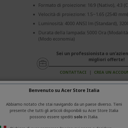
Formato di proiezione: 16:9 (Nativo), 4:3 (
Velocità di proiezione: 1.5~1.65 (2540 mm
Luminosità: 4000 ANSI lm (Standard), 320
Durata della lampada: 5000 Ora (Modalità
(Modo economia)
Sei un professionista o un'azien
migliori offerte!
CONTATTACI
|
CREA UN ACCOU
Benvenuto su Acer Store Italia
Abbiamo notato che stai navigando da un paese diverso. Tieni
Acer Proiettore | H6815P | Bianco
presente che tutti gli articoli disponibili su Acer Store Italia
possono essere spediti
solo
in Italia.
Rif.
MR.JWK11.002