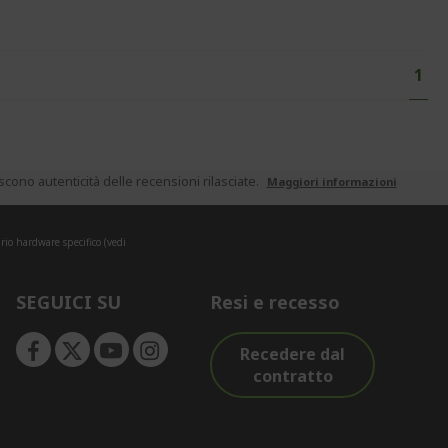
Pagi
Attu
1
ono autenticità delle recensioni rilasciate.
Maggiori informazioni
rio hardware specifico (vedi
SEGUICI SU
Resi e recesso
Recedere dal
contratto