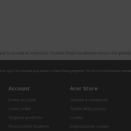
er la raccolta di recensioni. Trusted Shops ha adottato misure che garantisc
tà di app e funzionalità può variare in base all'area geografica. Per alcune funzionalità è necessa
Account
Acer Store
Il mio account
Termini e condizioni
I miei ordini
Tutela della privacy
Registra prodotto
Cookie
Promozione Studenti
Impostazioni cookie