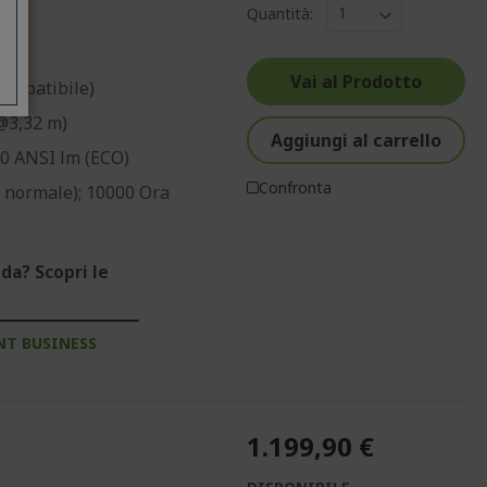
Quantità:
Vai al Prodotto
Compatibile)
m@3,32 m)
Aggiungi al carrello
00 ANSI lm (ECO)
Confronta
 normale); 10000 Ora
da? Scopri le
NT BUSINESS
1.199,90 €