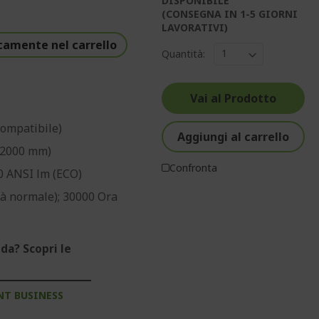
DISPONIBILE
(CONSEGNA IN 1-5 GIORNI
LAVORATIVI)
camente nel carrello
Quantità:
Vai al Prodotto
Compatibile)
Aggiungi al carrello
m@2000 mm)
Confronta
0 ANSI lm (ECO)
tà normale); 30000 Ora
da? Scopri le
NT BUSINESS