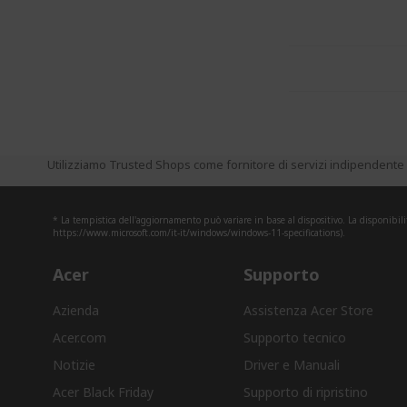
Utilizziamo Trusted Shops come fornitore di servizi indipendente p
* La tempistica dell'aggiornamento può variare in base al dispositivo. La disponibili
https://www.microsoft.com/it-it/windows/windows-11-specifications).
Acer
Supporto
Azienda
Assistenza Acer Store
Acer.com
Supporto tecnico
Notizie
Driver e Manuali
Acer Black Friday
Supporto di ripristino