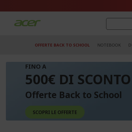
Salta
al
contenuto
OFFERTE BACK TO SCHOOL
NOTEBOOK
D
FINO A
500€ DI SCONTO
Offerte Back to School
SCOPRI LE OFFERTE