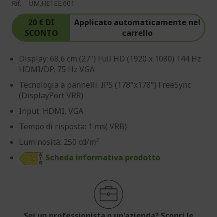
Rif.
UM.HE1EE.601
20 € DI
Applicato automaticamente nel
SCONTO
carrello
Display: 68,6 cm (27") Full HD (1920 x 1080) 144 Hz
HDMI/DP, 75 Hz VGA
Tecnologia a pannelli: IPS (178°x178°) FreeSync
(DisplayPort VRR)
Input: HDMI, VGA
Tempo di risposta: 1 ms( VRB)
Luminosità: 250 cd/m²
Scheda informativa prodotto
Sei un professionista o un'azienda? Scopri le