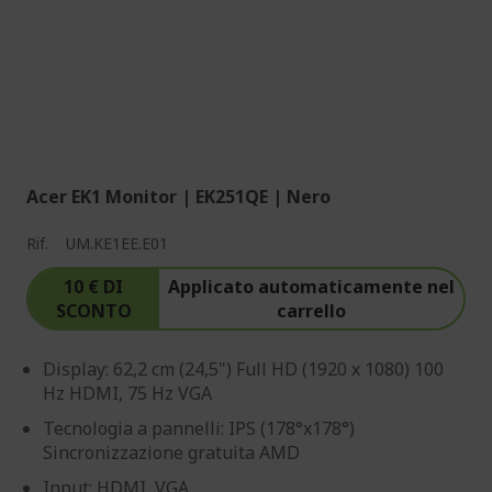
Acer EK1 Monitor | EK251QE | Nero
Rif.
UM.KE1EE.E01
10 € DI
Applicato automaticamente nel
SCONTO
carrello
Display: 62,2 cm (24,5") Full HD (1920 x 1080) 100
Hz HDMI, 75 Hz VGA
Tecnologia a pannelli: IPS (178°x178°)
Sincronizzazione gratuita AMD
Input: HDMI, VGA