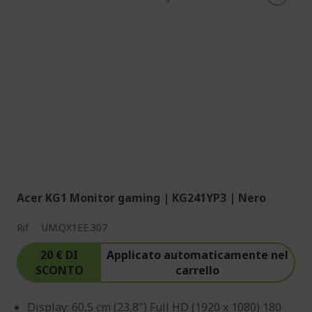
Acer KG1 Monitor gaming | KG241YP3 | Nero
Rif.
UM.QX1EE.307
20 € DI
Applicato automaticamente nel
SCONTO
carrello
Display: 60,5 cm (23,8") Full HD (1920 x 1080) 180