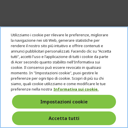
Utilizziamo i cookie per rilevare le preferenze, migliorare
la navigazione nei siti Web, generare statistiche per
rendere il nostro sito più intuitivo e offrire contenuti e
Acer Nitro XF0 Monitor gaming | XF240YW3 |
annunci pubblicitari personalizzati. Facendo clic su "Accetta
Nero
tutti", accetti l'uso e l'applicazione di tutti i cookie da parte
di Acer secondo quanto stabilito nell'Informativa sui
cookie. Il consenso può essere revocato in qualsiasi
Rif.
UM.QX0EE.320
momento. In "Impostazioni cookie", puoi gestire le
preferenze per ogni tipo di cookie. Scopri di più su chi
30 € DI
Applicato automaticamente nel
siamo, quali cookie utilizziamo e come modificare le tue
SCONTO
carrello
preferenze nella nostra
Informativa sui cookie.
Display: 60,5 cm (23,8") Full HD (1920 x 1080) 240
Impostazioni cookie
Hz
Tecnologia a pannelli: IPS (178°x178°) AMD
Accetta tutti
FreeSync™ Certificato Premium, HDR Ready (HDR