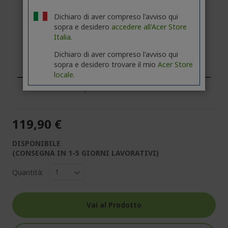
Dichiaro di aver compreso l'avviso qui
sopra e desidero
accedere all'Acer Store
Italia.
Dichiaro di aver compreso l'avviso qui
Sei un professionista o un'azienda? Scopri le
sopra e desidero trovare il mio
Acer Store
migliori offerte!
locale.
CONTATTACI
|
CREA UN ACCOUNT BUSINESS
119,90 €
DISPONIBILE
(CONSEGNA IN 1-5 GIORNI LAVORATIVI)
Quantità:
Vai al Prodotto