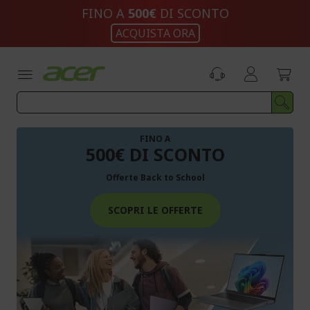
Salta
FINO A
500€
DI SCONTO
al
ACQUISTA ORA
contenuto
FINO A
500€ DI SCONTO
Offerte Back to School
SCOPRI LE OFFERTE