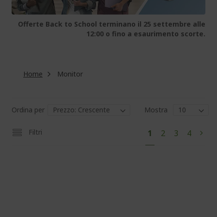
Offerte Back to School terminano il 25 settembre alle
12:00 o fino a esaurimento scorte.
Home
Monitor
Ordina per
Mostra
Pag
Attualmente
Pagina
Pagina
Pagina
Filtri
1
2
3
4
Pagi
Succ
stai
leggendo
la
pagina