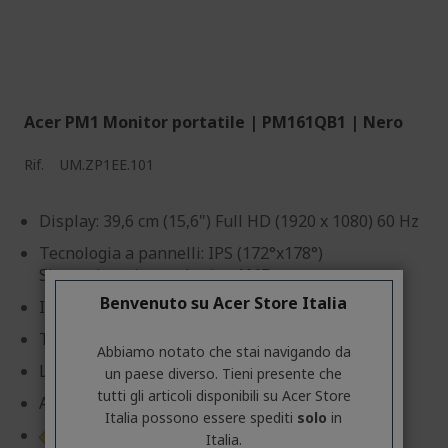
Acer PM1 Monitor portatile | PM161QB1 | Nero
Rif.
UM.ZP1EE.101
Display: 39,6 cm (15,6") Full HD (1920 x 1080) 60 Hz
Tecnologia a pannelli: IPS (172°x178°)
Sincronizzazione adattiva AMD
Benvenuto su Acer Store Italia
Input: 1 x HDMI, 2 x USB di tipo C
Tempo di risposta: 4 ms (GTG)
Abbiamo notato che stai navigando da
Luminosità: 250 cd/m²
un paese diverso. Tieni presente che
tutti gli articoli disponibili su Acer Store
Alimentato direttamente dal laptop
Italia possono essere spediti
solo
in
Scheda informativa prodotto
Italia.