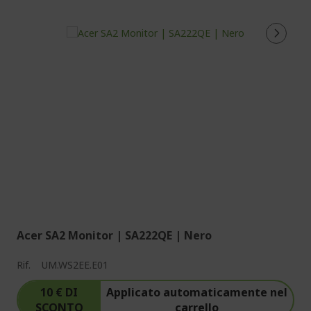
Acer SA2 Monitor | SA222QE | Nero
Rif.
UM.WS2EE.E01
10 € DI
Applicato automaticamente nel
SCONTO
carrello