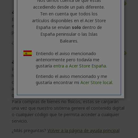
Nos dimos cuenta de que estás
Volver arriba
accediendo desde un país diferente.
¿Por qué se ha rechazado mi tarjeta de crédito?
Ten en cuenta que todos los
En caso de que no podamos completar el pago, ponte
artículos disponibles en el Acer Store
en contacto con tu banco o prueba otro método de
España se envían
solo
dentro de
pago.
España peninsular o las Islas
Baleares.
¿Más preguntas?
Volver a la página de ayuda principal
Entiendo el aviso mencionado
Volver arriba
anteriormente pero todavía me
¿Cuándo se cargará mi tarjeta de crédito?
gustaría
entra a Acer Store España.
Para compras de productos físicos, no se cargarán
hasta que el producto se haya enviado. Esto incluye
Entiendo el aviso mencionado y me
cualquier producto reservado o pendiente. Si los
gustaría encontrar mi
Acer Store local.
artículos se envían por separado, se cargará cada vez
que se envía un producto.
Para compras de bienes no físicos, estas se cargarán
una vez que nuestro sistema genere el contenido digital
o cualquier código que te permita acceder a cualquier
servicio.
¿Más preguntas?
Volver a la página de ayuda principal