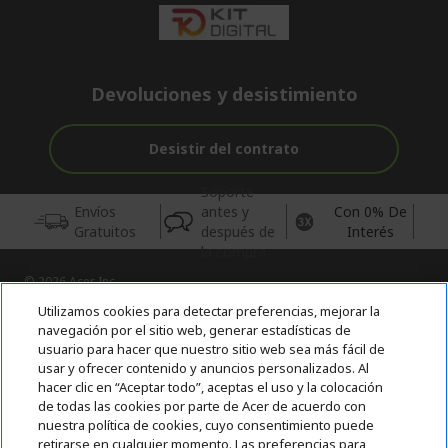
Devoluciones y desistimiento
Desistir del contrato
Soporte
Envíos
antes y
Con 0% De
Gratuitos
después de
Interés
la compra
© 2026 Acer Inc.
CPYou BV es el vendedor y distribuidor autorizado de los
Utilizamos cookies para detectar preferencias, mejorar la
productos y servicios ofrecidos en esta tienda.
navegación por el sitio web, generar estadísticas de
usuario para hacer que nuestro sitio web sea más fácil de
usar y ofrecer contenido y anuncios personalizados. Al
Incluida la aportación para la gestión de RAEES, según RD.
hacer clic en “Aceptar todo”, aceptas el uso y la colocación
110/2015, inscrita en el RII-AEE Nº 7573; de pilas y baterías, según
RD. 106/2008, inscrita en el RII-PYA Nº 2180. Adherida a los
de todas las cookies por parte de Acer de acuerdo con
sistemas integrales de gestión de ecopilas y ecoembes.
nuestra política de cookies, cuyo consentimiento puede
retirarse en cualquier momento. Las preferencias para