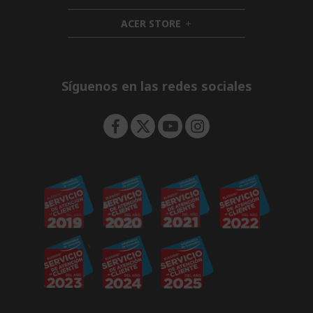
n
i
d
ACER STORE
d
h
e
d
i
n
e
d
n
d
e
Síguenos en las redes sociales
n