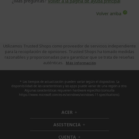
¿Más preguntas?
Volver a la página de ayuda principal
Volver arriba
Utilizamos Trusted Shops como proveedor de servicios independiente
para la recopilación de opiniones. Trusted Shops ha tomado medidas
razonables y proporcionadas para garantizar que se trata de reseñas
auténticas.
Más información
* Los tiempos de actualización pueden variar según el dispositivo. La
disponibilidad de las características y las apps puede variar de una región a otra.
Algunas características requieren hardware específico (consulta
https://www.microsoft.com/es-es/windows/windows-11-specifications).
ACER
h
i
ASISTENCIA
d
h
d
i
CUENTA
e
h
d