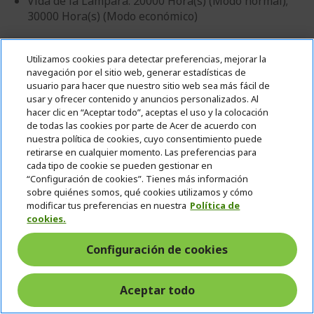
Vida de la Lámpara: 20000 Hora(s) (Modo normal);
30000 Hora(s) (Modo económico)
Utilizamos cookies para detectar preferencias, mejorar la
navegación por el sitio web, generar estadísticas de
usuario para hacer que nuestro sitio web sea más fácil de
Profesional? Descubre nuestras ofertas
usar y ofrecer contenido y anuncios personalizados. Al
hacer clic en “Aceptar todo”, aceptas el uso y la colocación
de todas las cookies por parte de Acer de acuerdo con
CONTÁCTANOS
|
CREA UNA CUENTA DE EMPRESA
nuestra política de cookies, cuyo consentimiento puede
retirarse en cualquier momento. Las preferencias para
cada tipo de cookie se pueden gestionar en
899,90 €
“Configuración de cookies”. Tienes más información
sobre quiénes somos, qué cookies utilizamos y cómo
modificar tus preferencias en nuestra
Política de
EN STOCK
cookies.
(ENTREGA 1-5 DÍAS LABORABLES)
Cantidad:
Configuración de cookies
Aceptar todo
Ver el Producto