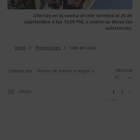
Ofertas en la vuelta al cole termina el 25 de
septiembre a las 12:00 PM, o mientras duren las
existencias.
Inicio
Proyectores
Cine en casa
Mostrar
Ordenar por
Pág
Actualmen
Página
Filtros
1
2
Pági
Sigu
estás
leyendo
página