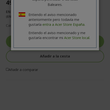
499,00 €
Baleares.
EN STOCK
Entiendo el aviso mencionado
(ENTREGA 1-5 DÍAS LABORABLES)
anteriormente pero todavía me
gustaría
entra a Acer Store España.
Cantidad:
Entiendo el aviso mencionado y me
gustaría encontrar mi
Acer Store local.
Ver el Producto
Añadir a la cesta
Añadir a comparar