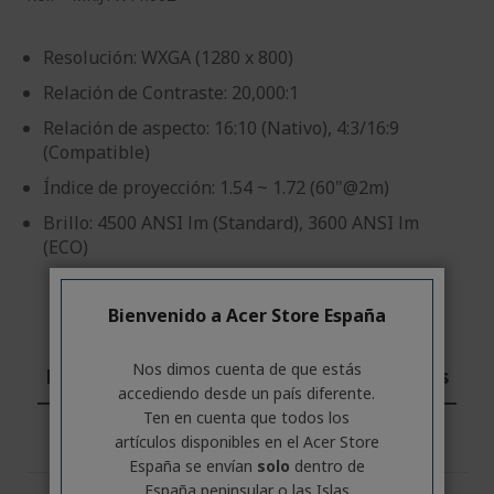
Resolución: WXGA (1280 x 800)
Relación de Contraste: 20,000:1
Relación de aspecto: 16:10 (Nativo), 4:3/16:9
(Compatible)
Índice de proyección: 1.54 ~ 1.72 (60"@2m)
Brillo: 4500 ANSI lm (Standard), 3600 ANSI lm
(ECO)
Bienvenido a Acer Store España
Nos dimos cuenta de que estás
Profesional? Descubre nuestras ofertas
accediendo desde un país diferente.
Ten en cuenta que todos los
CONTÁCTANOS
|
CREA UNA CUENTA DE EMPRESA
artículos disponibles en el Acer Store
España se envían
solo
dentro de
España peninsular o las Islas