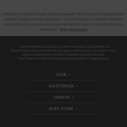
leye
pági
Utilizamos Trusted Shops como proveedor de servicios independiente
para la recopilación de opiniones. Trusted Shops ha tomado medidas
razonables y proporcionadas para garantizar que se trata de reseñas
auténticas.
Más información
* Los tiempos de actualización pueden variar según el dispositivo. La
disponibilidad de las características y las apps puede variar de una región a otra.
Algunas características requieren hardware específico (consulta
https://www.microsoft.com/es-es/windows/windows-11-specifications).
ACER
h
i
ASISTENCIA
d
h
d
i
CUENTA
e
h
d
n
i
d
ACER STORE
d
h
e
d
i
n
e
d
n
d