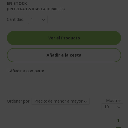
EN STOCK
(ENTREGA 1-5 DÍAS LABORABLES)
Cantidad:
Ver el Producto
Añadir a la cesta
Añadir a comparar
Mostrar
Ordenar por
Pág
Actu
1
está