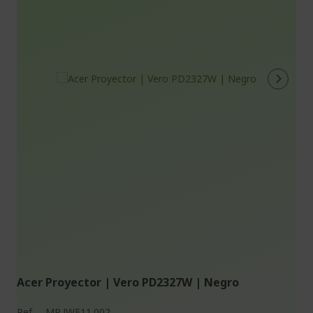
Acer Proyector | Vero PD2327W | Negro
Ref.
MR.JWE11.002