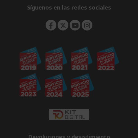
e
Síguenos en las redes sociales
n
Devoluciones y desistimiento