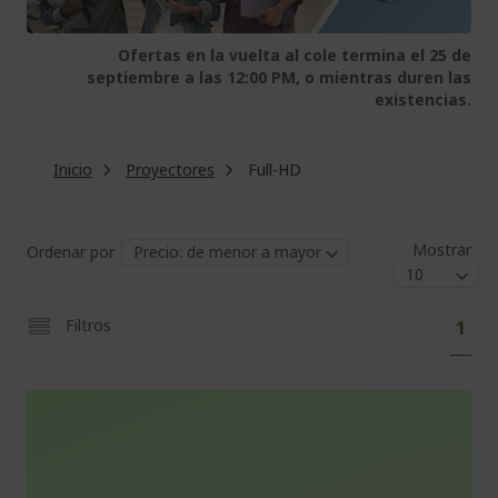
Ofertas en la vuelta al cole termina el 25 de
septiembre a las 12:00 PM, o mientras duren las
existencias.
Inicio
Proyectores
Full-HD
Mostrar
Ordenar por
Pág
Actu
Filtros
1
está
leye
pági