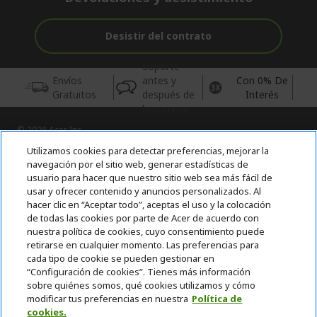
Desistir del contrato
Soporte
Envíos
antes y
Con 0% De
Gratuitos
después de
Interés
la compra
© 2026 Acer Inc.
CPYou BV es el vendedor y distribuidor autorizado de los
Utilizamos cookies para detectar preferencias, mejorar la
productos y servicios ofrecidos en esta tienda.
navegación por el sitio web, generar estadísticas de
usuario para hacer que nuestro sitio web sea más fácil de
usar y ofrecer contenido y anuncios personalizados. Al
Incluida la aportación para la gestión de RAEES, según RD.
110/2015, inscrita en el RII-AEE Nº 7573; de pilas y baterías, según
hacer clic en “Aceptar todo”, aceptas el uso y la colocación
RD. 106/2008, inscrita en el RII-PYA Nº 2180. Adherida a los
de todas las cookies por parte de Acer de acuerdo con
sistemas integrales de gestión de ecopilas y ecoembes.
nuestra política de cookies, cuyo consentimiento puede
retirarse en cualquier momento. Las preferencias para
cada tipo de cookie se pueden gestionar en
“Configuración de cookies”. Tienes más información
sobre quiénes somos, qué cookies utilizamos y cómo
modificar tus preferencias en nuestra
Política de
cookies.