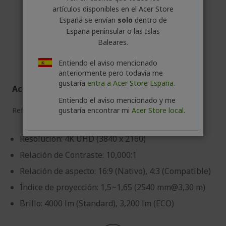
artículos disponibles en el Acer Store
España se envían
solo
dentro de
España peninsular o las Islas
Baleares.
Entiendo el aviso mencionado
anteriormente pero todavía me
gustaría
entra a Acer Store España.
Acer Proyector | H6815BD | Blanco
Entiendo el aviso mencionado y me
gustaría encontrar mi
Acer Store local.
Ref.
MR.JTA11.002
Resolución: 4K UHD (3840 x 2160)
Relación de Contraste: 10,000:1
Relación de aspecto: 16:9 (Nativo), 4:3 (Compatible)
Índice de proyección: 1,5~1,65 (2540 mm@3,30 m)
Brillo: 4000 lm (Standard), 3,200 lm (ECO)