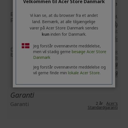
Velkommen til Acer Store Danmark
New Taipei City 221
EU-ansvarlig
Vi kan se, at du browser fra et andet
Acer Italy S.r.l.
person/EU-importør
land. Bemærk, at alle tilgængelige
Viale delle Industrie 1/A,
20044 Arese (MI), Italy
varer på Acer Store Danmark sendes
https://www.acer.com/it-it
kun
inden for Danmark.
E-mail:
acer-italy-
srl@legalmail.it
Jeg forstår ovennævnte meddelelse,
Dokument- og
men vil stadig gerne
besøge Acer Store
Tilbehør: tilgængelig
HER
billedsikkerhed
Danmark
Connect: tilgængelig
HER
El-løbehjul: tilgængelig
HER
Jeg forstår ovennævnte meddelelse og
Smartcyklen : tilgængelig
vil gerne finde min
lokale Acer Store.
HER
Garanti
Garanti
2 år
Acer's
Standardgaranti