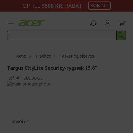
Skip
OP TIL
3500 KR.
RABAT
KØB NU
to
Content
Home
Tilbehør
Tasker og sleeves
Targus CityLite Security-rygsæk 15,6"
Ref.
TSB938GL
Skip
to
Skip
the
to
end
the
of
beginning
the
of
images
the
UDSOLGT
gallery
images
gallery