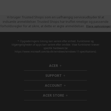
Vi bruger Trusted Shops som en uafhængig serviceudbyder til at
indsamle anmeldelser. Trusted Shops har truffet rimelige og passende
forholdsregler for at sikre, at dette er ægte anmeldelser.
Flere oplysninger
* Opgraderingens timing kan variere efter enhed. Funktioner og
tilgængeligheden af apps kan variere efter område. Visse funktioner kræver
specifik hardware (se
https://www.microsoft.com/da-dk/windows/windows-11-specifications).
ACER
h
i
SUPPORT
d
h
d
i
ACCOUNT
e
d
h
n
d
i
ACER STORE
e
d
h
n
d
i
e
d