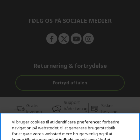
n
d
e
n
FØLG OS PÅ SOCIALE MEDIER
Returnering & fortrydelse
Fortryd aftalen
Support
Gratis
Sikker
både før og
levering
betaling
efter købet
Vi bruger cookies til at identificere præferencer, forbedre
navigation på webstedet, til at generere brugerstatistik
© 2026 Acer Inc.
for at gøre vores websted mere brugervenlig og til at
CPYou BV er autoriseret forhandler og sælger af de produkter og
kunne tilbyde personligt indhold og reklamer. Ved at