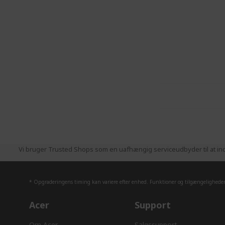
Vi bruger Trusted Shops som en uafhængig serviceudbyder til at ind
* Opgraderingens timing kan variere efter enhed. Funktioner og tilgængeligheden 
Acer
Support
Om Acer
Salgssupport