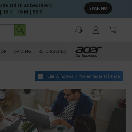
de tid til at bestille i:
SPAR NU
| 16 H | 16 M | 58 S
HØR
GAMING
REFURBISHED