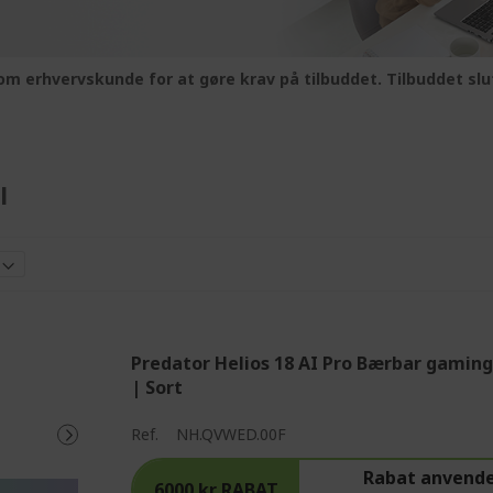
 som erhvervskunde for at gøre krav på tilbuddet. Tilbuddet slu
l
Predator Helios 18 AI Pro Bærbar gamin
| Sort
%%%%%%%%%%%%%%%%
%%%%%%%%%%%%%%%
Ref.
NH.QVWED.00F
Rabat anvende
6000 kr RABAT