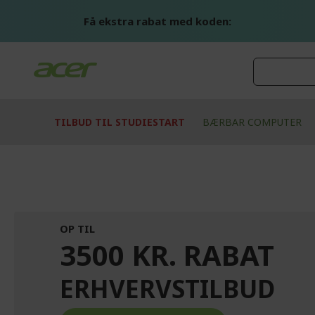
Skip
to
Få ekstra rabat med koden:
Content
TILBUD TIL STUDIESTART
BÆRBAR COMPUTER
OP TIL
3500 KR. RABAT
ERHVERVSTILBUD