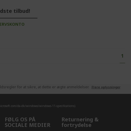
ste tilbud!
VERVSKONTO
Page
You'
1
sregler for at sikre, at dette er ægte anmeldelser.
Flere oplysninger
crosoft.com/da-dk/windows/windows-11-specifications).
FØLG OS PÅ
Returnering &
SOCIALE MEDIER
fortrydelse