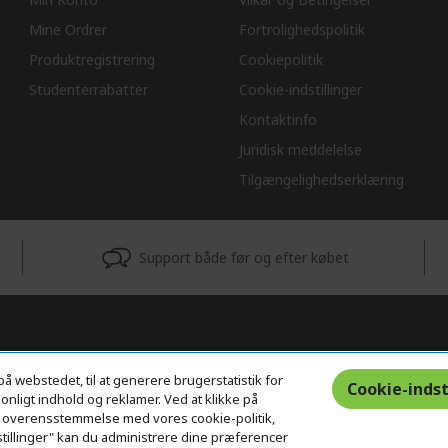
Mine Ordrer
Fortrolighedspolitik
Produktregistrering
Cookiepolitik
Studenterrabatter
Cookie-indstillinger
Kontaktinfo
Juridisk meddelelse
Tilgængelighedserklæring
Support både før og efter købet
på webstedet, til at generere brugerstatistik for
Cookie-indst
nligt indhold og reklamer. Ved at klikke på
s i overensstemmelse med vores cookie-politik,
stillinger" kan du administrere dine præferencer