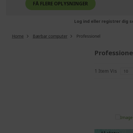
FÅ FLERE OPLYSNINGER
Log ind eller registrer dig
Home
Bærbar computer
Professionel
Professione
1
Item
Vis
%%%%
%%%%