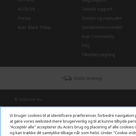
ACER.DK
Teknisk support
Presse
Drivere og manualer
Acer Black Friday
Gendannelsesmedier
Acer Community
FAQ
Tilbehørssøgning
Gratis levering
© 2026 Acer Inc.
CPYou BV er autoriseret forhandler og sælger af de produkter og
tjenester, der tilbydes i denne butik.
Vi bruger cookies til at identificere præferencer, forbedre navigation 
at gøre vores websted mere brugervenlig og til at kunne tilbyde perso
"Acceptér alle" accepterer du Acers brug og placering af alle cookie
og kan trække dit samtykke tilbage når som helst. Under "Cookie-ind