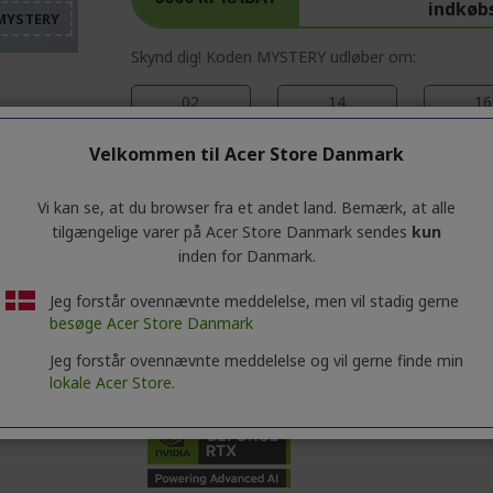
%%%%%%%%%%%%%%%
%%%%%%%%%%%%%%%
indkøb
%%%%%%%%%%%%%%%
Skynd dig! Koden MYSTERY udløber om:
02
14
16
Dage
Timer
Minut
Velkommen til Acer Store Danmark
Vi kan se, at du browser fra et andet land. Bemærk, at alle
Windows 11 Pro
tilgængelige varer på Acer Store Danmark sendes
kun
Intel® Core™ Ultra 9 275HX processor 2,
inden for Danmark.
45,7 cm (18") WQUXGA MINI-LED (3840 x 2
Jeg forstår ovennævnte meddelelse, men vil stadig gerne
128 GB, DDR% SDRAM
besøge Acer Store Danmark
3 TB SSD
Jeg forstår ovennævnte meddelelse og vil gerne finde min
lokale Acer Store.
NVIDIA® GeForce RTX™ 5090 med 24 GB 