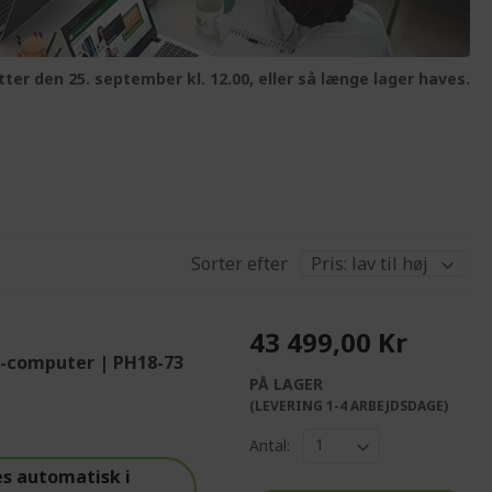
tter den 25. september kl. 12.00, eller så længe lager haves.
Sorter efter
43 499,00 Kr
g-computer | PH18-73
PÅ LAGER
%%%%%%%%%%%%%
(LEVERING 1-4 ARBEJDSDAGE)
%%%%%%%%%%%%%%
Antal:
s automatisk i