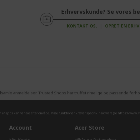
Erhvervskunde? Se vores bed
KONTAKT OS,
|
OPRET EN ERH
samle anmeldelser. Trusted Shops har truffet rimelige og passende forhold
af apps kan variere efter område. Visse funktioner kræver specifik hardware (se
https://www.mi
Account
Acer Store
Min Konto
Vilkår og Betingelser