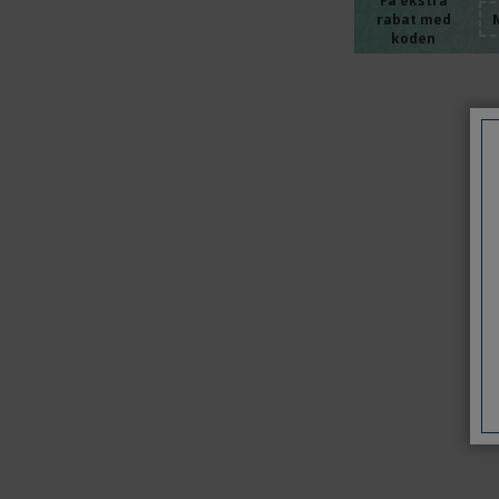
%%%%
%%%%
Få ekstra
rabat med
%%%%
koden