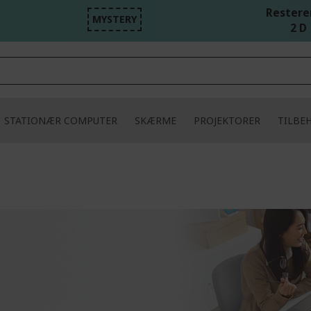
Resteren
MYSTERY
2 D 
STATIONÆR COMPUTER
SKÆRME
PROJEKTORER
TILBE