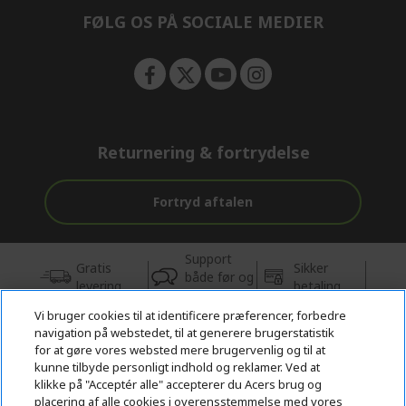
FØLG OS PÅ SOCIALE MEDIER
Returnering & fortrydelse
Fortryd aftalen
Support
Gratis
Sikker
både før og
levering
betaling
efter købet
Vi bruger cookies til at identificere præferencer, forbedre
navigation på webstedet, til at generere brugerstatistik
© 2026 Acer Inc.
for at gøre vores websted mere brugervenlig og til at
CPYou BV er autoriseret forhandler og sælger af de produkter og
kunne tilbyde personligt indhold og reklamer. Ved at
tjenester, der tilbydes i denne butik.
klikke på "Acceptér alle" accepterer du Acers brug og
placering af alle cookies i overensstemmelse med vores