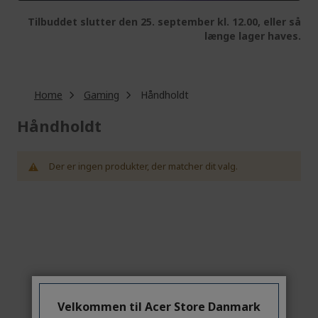
Tilbuddet slutter den 25. september kl. 12.00, eller så
længe lager haves.
Home
Gaming
Håndholdt
Håndholdt
Der er ingen produkter, der matcher dit valg.
Velkommen til Acer Store Danmark