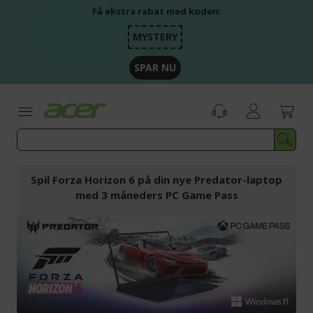
Skip
Få ekstra rabat med koden:
to
Content
MYSTERY
SPAR NU
Spil Forza Horizon 6 på din nye Predator-laptop
med 3 måneders PC Game Pass