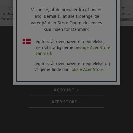
Vi bruger Trusted Shops som en uafhængig serviceudbyder til at
Vi kan se, at du browser fra et andet
indsamle anmeldelser. Trusted Shops har truffet rimelige og passende
land. Bemærk, at alle tilgængelige
forholdsregler for at sikre, at dette er ægte anmeldelser.
Flere oplysninger
varer på Acer Store Danmark sendes
kun
inden for Danmark.
* Opgraderingens timing kan variere efter enhed. Funktioner og
Jeg forstår ovennævnte meddelelse,
tilgængeligheden af apps kan variere efter område. Visse funktioner kræver
specifik hardware (se
men vil stadig gerne
besøge Acer Store
https://www.microsoft.com/da-dk/windows/windows-11-specifications).
Danmark
Jeg forstår ovennævnte meddelelse og
ACER
h
vil gerne finde min
lokale Acer Store.
i
SUPPORT
d
h
d
i
ACCOUNT
e
d
h
n
d
i
ACER STORE
e
d
h
n
d
i
e
d
n
d
e
n