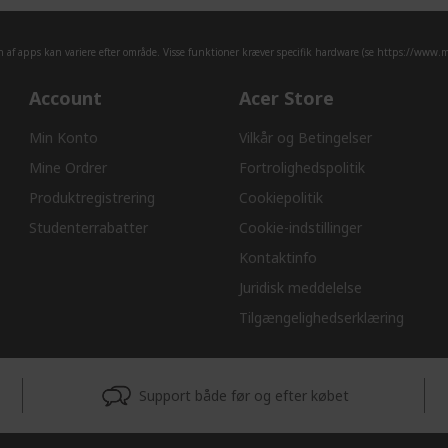
af apps kan variere efter område. Visse funktioner kræver specifik hardware (se
https://www.mi
Account
Acer Store
Min Konto
Vilkår og Betingelser
Mine Ordrer
Fortrolighedspolitik
Produktregistrering
Cookiepolitik
Studenterrabatter
Cookie-indstillinger
Kontaktinfo
Juridisk meddelelse
Tilgængelighedserklæring
Support både før og efter købet