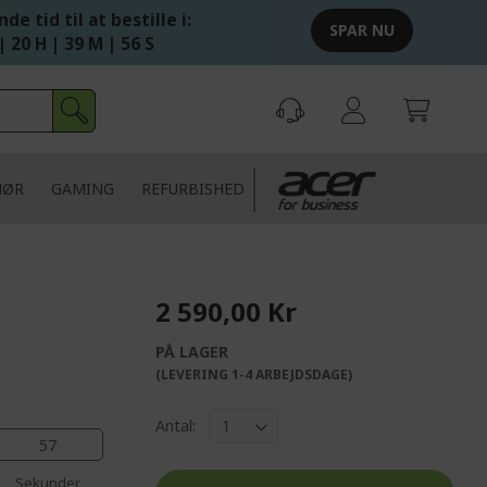
de tid til at bestille i:
SPAR NU
| 20 H | 39 M | 56 S
HØR
GAMING
REFURBISHED
2 590,00 Kr
PÅ LAGER
(LEVERING 1-4 ARBEJDSDAGE)
Antal:
56
Sekunder