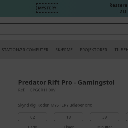
Resteren
MYSTERY
2 D 
STATIONÆR COMPUTER
SKÆRME
PROJEKTORER
TILBE
Predator Rift Pro - Gamingstol
Ref.
GP.GCR11.00V
Skynd dig! Koden MYSTERY udløber om:
02
18
39
Dage
Timer
Minutter