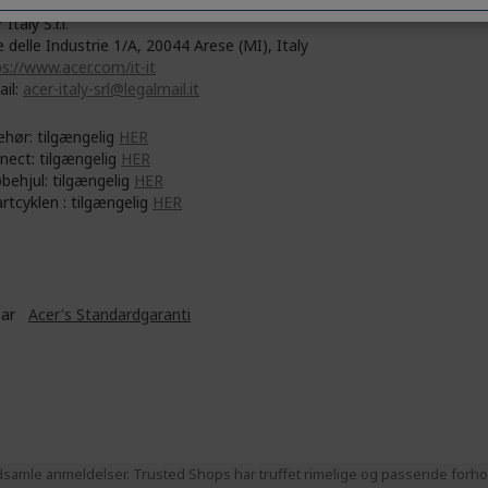
 Italy S.r.l.
e delle Industrie 1/A, 20044 Arese (MI), Italy
s://www.acer.com/it-it
ail:
acer-italy-srl@legalmail.it
ehør: tilgængelig
HER
nect: tilgængelig
HER
øbehjul: tilgængelig
HER
rtcyklen : tilgængelig
HER
ear
Acer's Standardgaranti
samle anmeldelser. Trusted Shops har truffet rimelige og passende forhold