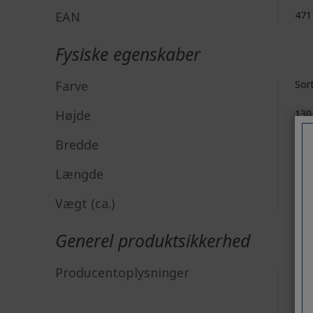
EAN
471
Fysiske egenskaber
Farve
Sor
Højde
130
Bredde
70 
Længde
17
Vægt (ca.)
27 
Generel produktsikkerhed
Acer
Producentoplysninger
8F, 
New