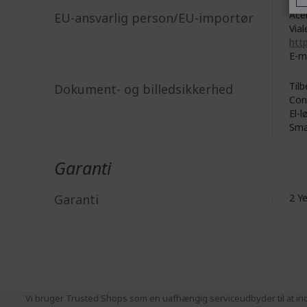
Acer
EU-ansvarlig person/EU-importør
Vial
http
E-m
Tilb
Dokument- og billedsikkerhed
Con
El-l
Sma
Garanti
Garanti
2 Y
Vi bruger Trusted Shops som en uafhængig serviceudbyder til at ind