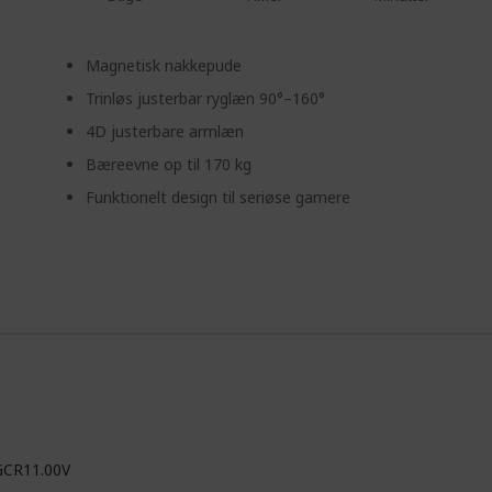
Magnetisk nakkepude
Trinløs justerbar ryglæn 90°–160°
4D justerbare armlæn
Bæreevne op til 170 kg
Funktionelt design til seriøse gamere
GCR11.00V