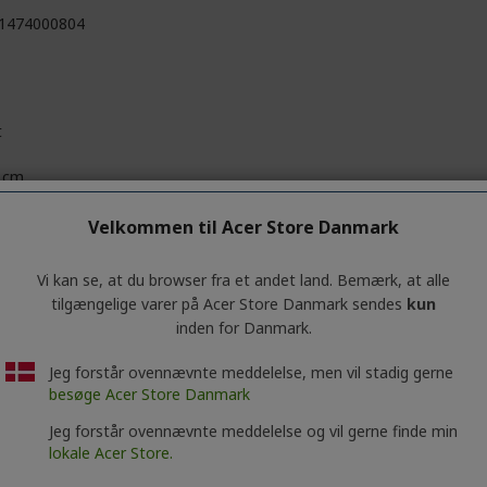
1474000804
t
 cm
cm
Velkommen til Acer Store Danmark
9 mm
Vi kan se, at du browser fra et andet land. Bemærk, at alle
tilgængelige varer på Acer Store Danmark sendes
kun
kg
inden for Danmark.
Jeg forstår ovennævnte meddelelse, men vil stadig gerne
besøge Acer Store Danmark
 Inc.
Jeg forstår ovennævnte meddelelse og vil gerne finde min
No. 88, Section 1, Xin Tai 5th Road, Xizhi
lokale Acer Store.
 Taipei City 221