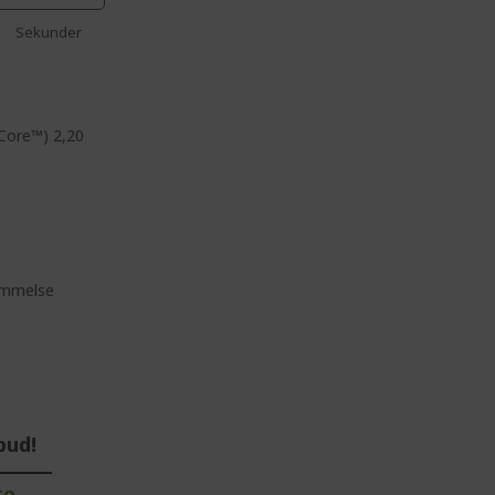
Sekunder
Core™) 2,20
ommelse
bud!