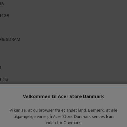
GB
 16GB
R% SDRAM
B
 1 TB
e NVMe
Velkommen til Acer Store Danmark
Vi kan se, at du browser fra et andet land. Bemærk, at alle
roSD
tilgængelige varer på Acer Store Danmark sendes
kun
inden for Danmark.