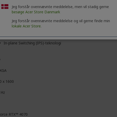
Jeg forstår ovennævnte meddelelse, men vil stadig gerne
besøge Acer Store Danmark
7 cm (18")
Jeg forstår ovennævnte meddelelse og vil gerne finde min
lokale Acer Store.
ComyView (Mat)
In-plane Switching (IPS)-teknologi
D
XGA
0 x 1600
 Hz
orce RTX™ 4070