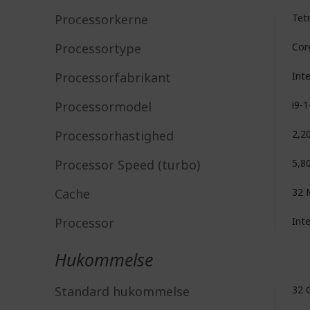
Processorkerne
Tet
Processortype
Cor
Processorfabrikant
Int
Processormodel
i9-
Processorhastighed
2,2
Processor Speed (turbo)
5,8
Cache
32 
Processor
Int
Hukommelse
Standard hukommelse
32 