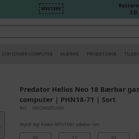
Resteren
MYSTERY
3 D 
STATIONÆR COMPUTER
SKÆRME
PROJEKTORER
TILBE
Predator Helios Neo 18 Bærbar ga
computer | PHN18-71 | Sort
Ref.
NH.QNQED.009
Skynd dig! Koden MYSTERY udløber om:
03
17
34