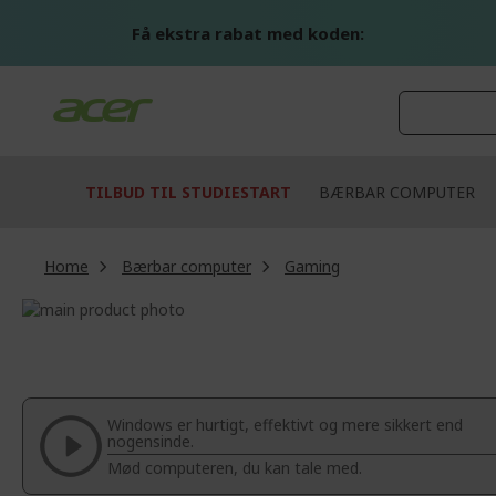
Skip
to
Få ekstra rabat med koden:
Content
TILBUD TIL STUDIESTART
BÆRBAR COMPUTER
Home
Bærbar computer
Gaming
Skip
to
Skip
the
to
end
the
of
beginning
the
of
Windows er hurtigt, effektivt og mere sikkert end
images
the
nogensinde.
gallery
images
Mød computeren, du kan tale med.
gallery