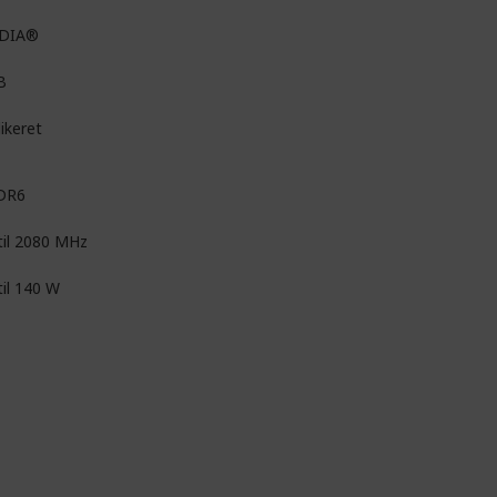
IDIA®
B
ikeret
DR6
til 2080 MHz
til 140 W