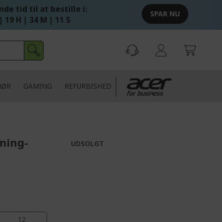
de tid til at bestille i:
SPAR NU
| 19 H | 34 M | 10 S
HØR
GAMING
REFURBISHED
ming-
UDSOLGT
11