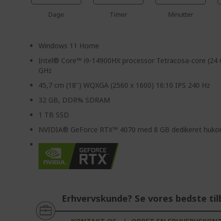
Dage
Timer
Minutter
Windows 11 Home
Intel® Core™ i9-14900HX processor Tetracosa-core (24 
GHz
45,7 cm (18") WQXGA (2560 x 1600) 16:10 IPS 240 Hz
32 GB, DDR% SDRAM
1 TB SSD
NVIDIA® GeForce RTX™ 4070 med 8 GB dedikeret huk
Erhvervskunde? Se vores bedste til