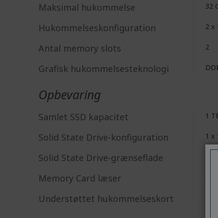
Maksimal hukommelse
32 
Hukommelseskonfiguration
2 x
Antal memory slots
2
Grafisk hukommelsesteknologi
DD
Opbevaring
Samlet SSD kapacitet
1 T
Solid State Drive-konfiguration
1 x
Solid State Drive-grænseflade
PCI
Memory Card læser
Ja
Understøttet hukommelseskort
mic