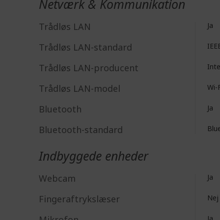
Netværk & Kommunikation
Trådløs LAN
Ja
Trådløs LAN-standard
IEE
Trådløs LAN-producent
Int
Trådløs LAN-model
Wi-F
Bluetooth
Ja
Bluetooth-standard
Blu
Indbyggede enheder
Webcam
Ja
Fingeraftrykslæser
Nej
Mikrofon
Ja