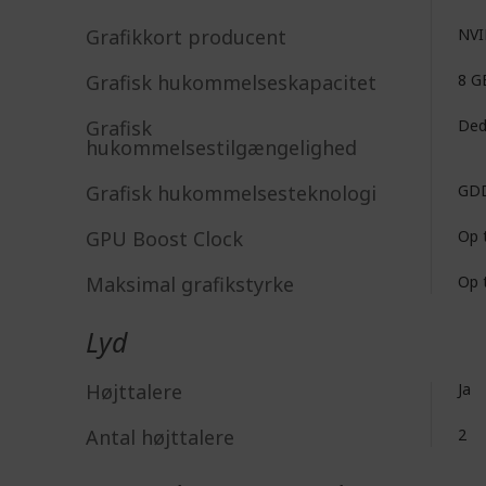
Grafikkort producent
NV
Grafisk hukommelseskapacitet
8 G
Grafisk
Ded
hukommelsestilgængelighed
Grafisk hukommelsesteknologi
GD
GPU Boost Clock
Op 
Maksimal grafikstyrke
Op 
Lyd
Højttalere
Ja
Antal højttalere
2