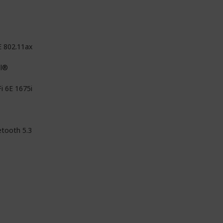
E 802.11ax
el®
i 6E 1675i
etooth 5.3