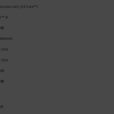
racosa-core (24 Core™)
e™ i9
el®
14900HX
0 GHz
0 GHz
MB
el®
GB