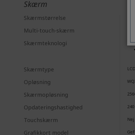
Skærm
Skærmstørrelse
45,
Multi-touch-skærm
Nej
Skærmteknologi
Skærmtype
LC
Opløsning
WQ
Skærmopløsning
256
Opdateringshastighed
240
Touchskærm
Nej
Grafikkort model
GeF