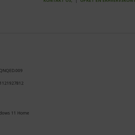
KONTAKT OS,
|
OPRET EN ERHVERVSKON
QNQED.009
1121927812
dows 11 Home