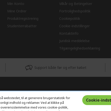
Min Konto
Vilkår og Betingelser
Mine Ordrer
Fortrolighedspolitik
Produktregistrering
Cookiepolitik
Studenterrabatter
Cookie-indstillinger
Kontaktinfo
Juridisk meddelelse
Tilgængelighedserklæring
Support både før og efter købet
på webstedet, til at generere brugerstatistik for
Cookie-indst
nligt indhold og reklamer. Ved at klikke på
s i overensstemmelse med vores cookie-politik,