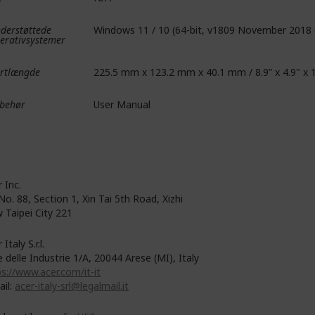
derstøttede
Windows 11 / 10 (64-bit, v1809 November 2018 o
erativsystemer
rtlængde
225.5 mm x 123.2 mm x 40.1 mm / 8.9” x 4.9" x 1
lbehør
User Manual
 Inc.
No. 88, Section 1, Xin Tai 5th Road, Xizhi
 Taipei City 221
 Italy S.r.l.
e delle Industrie 1/A, 20044 Arese (MI), Italy
s://www.acer.com/it-it
ail:
acer-italy-srl@legalmail.it