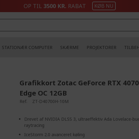
OP TIL
3500 KR.
RABAT
KØB NU
STATIONÆR COMPUTER
SKÆRME
PROJEKTORER
TILBE
Grafikkort Zotac GeForce RTX 407
Edge OC 12GB
Ref.
ZT-D40700H-10M
Drevet af NVIDIA DLSS 3, ultraeffektiv Ada Lovelace-bue
raytracing
IceStorm 2.0 avanceret køling