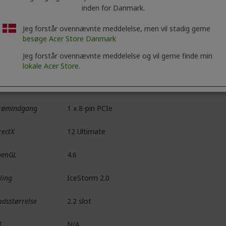
CP-understøttelse
2.3
inden for Danmark.
lighed for flere
Quad Display
Jeg forstår ovennævnte meddelelse, men vil stadig gerne
kærme
besøge Acer Store Danmark
befalet
600W
Jeg forstår ovennævnte meddelelse og vil gerne finde min
rømforsyning
lokale Acer Store.
rømforbrug
200W
rømindgang
1 x 8-pin PCIe
rectX
12 Ultimate
penGL
4.6
ling
IceStorm 2.0
adsstørrelse
2.2 slot
I
N/A