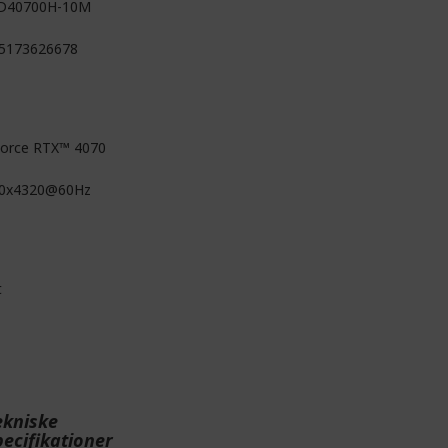
D40700H-10M
5173626678
orce RTX™ 4070
0x4320@60Hz
t
ekniske
pecifikationer