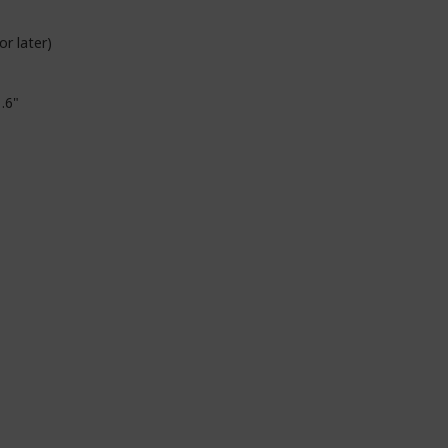
r later)
.6"