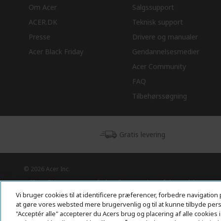
Om Acer
Salgssupport
ACER.DK
Teknisk support
Presse
Drivere og manualer
Acer Black Friday
Gendannelsesmedier
Acer Community
FAQ
Tilbehørssøgning
Gratis levering
© 2026 Acer Inc.
CPYou BV er autoriseret forhandler og sælger af de produkter og
tjenester, der tilbydes i denne butik.
Vi bruger cookies til at identificere præferencer, forbedre navigation 
at gøre vores websted mere brugervenlig og til at kunne tilbyde perso
"Acceptér alle" accepterer du Acers brug og placering af alle cookie