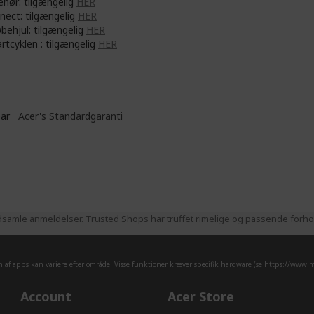
ehør: tilgængelig
HER
nect: tilgængelig
HER
øbehjul: tilgængelig
HER
rtcyklen : tilgængelig
HER
ear
Acer's Standardgaranti
samle anmeldelser. Trusted Shops har truffet rimelige og passende forhold
af apps kan variere efter område. Visse funktioner kræver specifik hardware (se
https://www.mi
Account
Acer Store