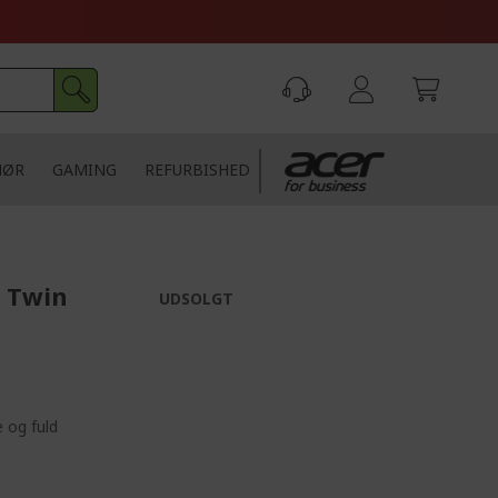
HØR
GAMING
REFURBISHED
0 Twin
UDSOLGT
 og fuld