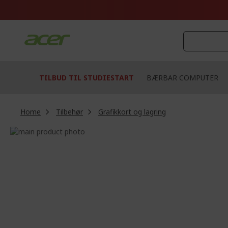
Skip
to
Content
TILBUD TIL STUDIESTART
BÆRBAR COMPUTER
Home
Tilbehør
Grafikkort og lagring
Skip
to
Skip
the
to
end
the
of
beginning
the
of
images
the
gallery
images
gallery