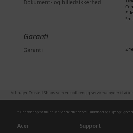
Tilb
Dokument- og billedsikkerhed
Con
El-l
Sma
Garanti
Garanti
2 Y
Vi bruger Trusted Shops som en uafhængig serviceudbyder til at ind
* Opgraderingens timing kan variere efter enhed. Funktioner og tilgængeligheden 
Acer
Support