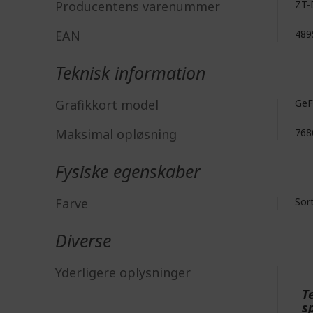
Producentens varenummer
ZT-
EAN
489
Teknisk information
Grafikkort model
GeF
Maksimal opløsning
768
Fysiske egenskaber
Farve
Sor
Diverse
Yderligere oplysninger
T
s