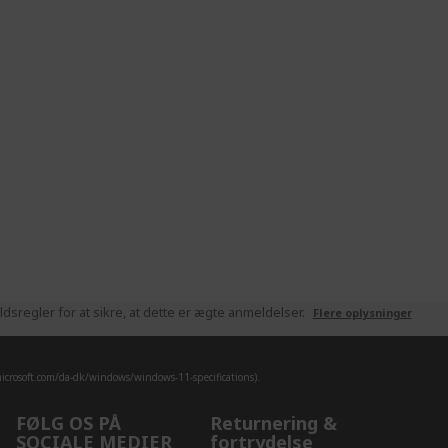
sregler for at sikre, at dette er ægte anmeldelser.
Flere oplysninger
crosoft.com/da-dk/windows/windows-11-specifications).
FØLG OS PÅ
Returnering &
SOCIALE MEDIER
fortrydelse