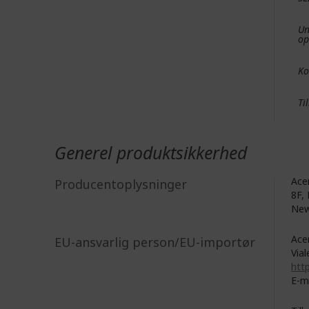
Un
op
Ko
Ti
Generel produktsikkerhed
Acer
Producentoplysninger
8F, 
New
Acer
EU-ansvarlig person/EU-importør
Vial
http
E-m