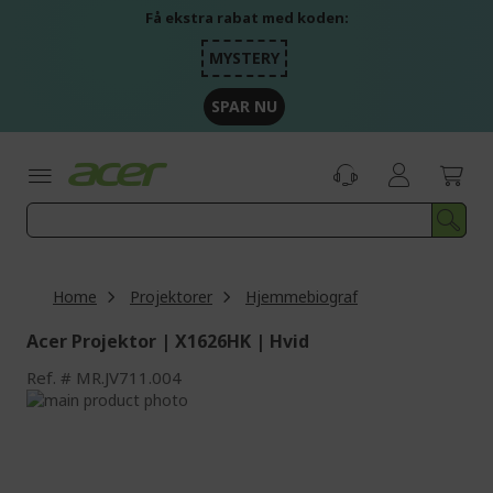
Skip
Få ekstra rabat med koden:
to
Content
MYSTERY
SPAR NU
Home
Projektorer
Hjemmebiograf
Acer Projektor | X1626HK | Hvid
Ref.
MR.JV711.004
Skip
to
Skip
the
to
end
the
of
beginning