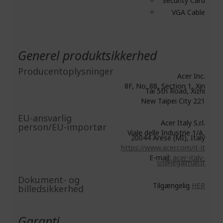
Security Card
VGA Cable
Generel produktsikkerhed
Producentoplysninger
Acer Inc.
8F, No. 88, Section 1, Xin
Tai 5th Road, Xizhi
New Taipei City 221
EU-ansvarlig
Acer Italy S.r.l.
person/EU-importør
Viale delle Industrie 1/A,
20044 Arese (MI), Italy
https://www.acer.com/it-it
E-mail:
acer-italy-
srl@legalmail.it
Dokument- og
Tilgængelig
HER
billedsikkerhed
Garanti