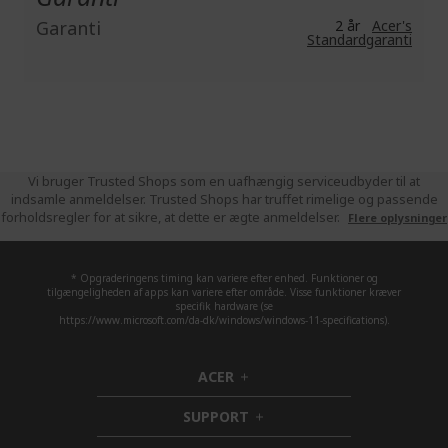
Garanti
2 år
Acer's
Standardgaranti
Vi bruger Trusted Shops som en uafhængig serviceudbyder til at
indsamle anmeldelser. Trusted Shops har truffet rimelige og passende
forholdsregler for at sikre, at dette er ægte anmeldelser.
Flere oplysninger
* Opgraderingens timing kan variere efter enhed. Funktioner og
tilgængeligheden af apps kan variere efter område. Visse funktioner kræver
specifik hardware (se
https://www.microsoft.com/da-dk/windows/windows-11-specifications).
ACER
h
i
SUPPORT
d
h
d
i