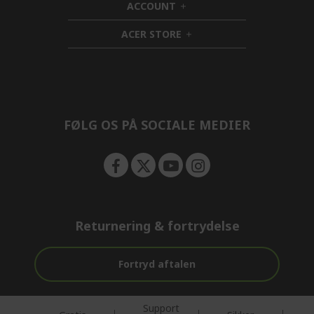
ACCOUNT
e
d
h
n
d
i
ACER STORE
e
d
h
n
d
i
e
d
n
d
e
n
FØLG OS PÅ SOCIALE MEDIER
Returnering & fortrydelse
Fortryd aftalen
Support