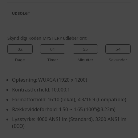
the
of
images
the
UDSOLGT
gallery
images
gallery
Skynd dig! Koden MYSTERY udløber om:
02
01
55
54
Dage
Timer
Minutter
Sekunder
Opløsning: WUXGA (1920 x 1200)
Kontrastforhold: 10,000:1
Formatforhold: 16:10 (lokal), 4:3/16:9 (Compatible)
Rækkeviddeforhold: 1.50 ~ 1.65 (100"@3.23m)
Lysstyrke: 4000 ANSI lm (Standard), 3200 ANSI lm
(ECO)