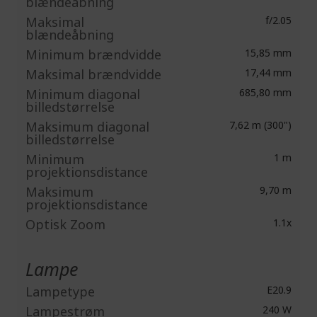
blændeåbning
Maksimal
f/2.05
blændeåbning
Minimum brændvidde
15,85 mm
Maksimal brændvidde
17,44 mm
Minimum diagonal
685,80 mm
billedstørrelse
Maksimum diagonal
7,62 m (300")
billedstørrelse
Minimum
1 m
projektionsdistance
Maksimum
9,70 m
projektionsdistance
Optisk Zoom
1.1x
Lampe
Lampetype
E20.9
Lampestrøm
240 W