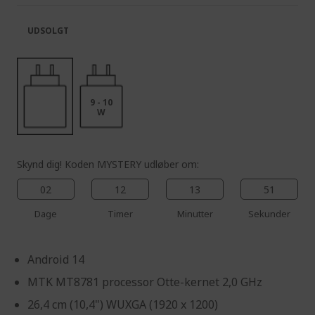
the
of
images
the
UDSOLGT
gallery
images
gallery
9 - 10
W
Skynd dig! Koden MYSTERY udløber om:
02
12
13
51
Dage
Timer
Minutter
Sekunder
Android 14
MTK MT8781 processor Otte-kernet 2,0 GHz
26,4 cm (10,4") WUXGA (1920 x 1200)