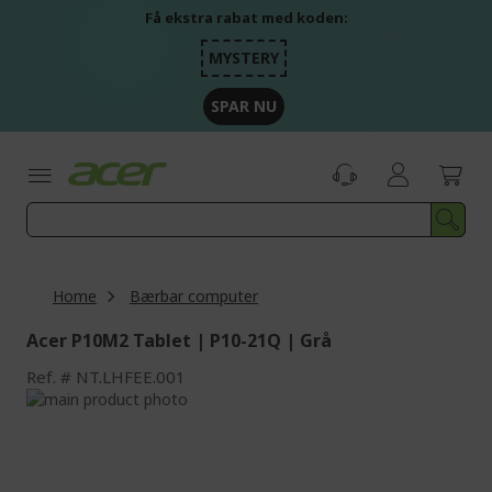
Skip
Få ekstra rabat med koden:
to
Content
MYSTERY
SPAR NU
Home
Bærbar computer
Acer P10M2 Tablet | P10-21Q | Grå
Ref.
NT.LHFEE.001
Skip
to
Skip
the
to
end
the
of
beginning