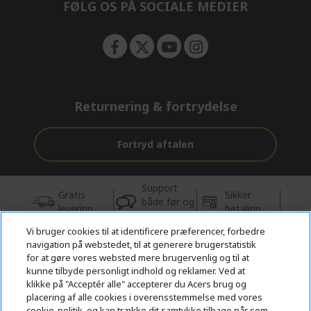
FØLG OS PÅ SOCIALE MEDIER
Returnering & fortrydelse
Fortryd aftalen
Support
Gratis
Sikker
både før og
levering
betaling
efter købet
Vi bruger cookies til at identificere præferencer, forbedre
navigation på webstedet, til at generere brugerstatistik
© 2026 Acer Inc.
for at gøre vores websted mere brugervenlig og til at
CPYou BV er autoriseret forhandler og sælger af de produkter og
kunne tilbyde personligt indhold og reklamer. Ved at
tjenester, der tilbydes i denne butik.
klikke på "Acceptér alle" accepterer du Acers brug og
placering af alle cookies i overensstemmelse med vores
cookie-politik, og kan trække dit samtykke tilbage når som