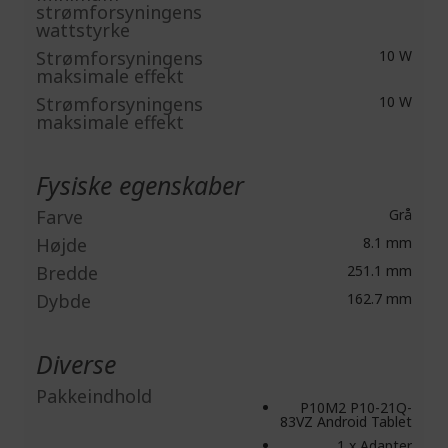
strømforsyningens
wattstyrke
Strømforsyningens
10 W
maksimale effekt
Strømforsyningens
10 W
maksimale effekt
Fysiske egenskaber
Farve
Grå
Højde
8.1 mm
Bredde
251.1 mm
Dybde
162.7 mm
Diverse
Pakkeindhold
P10M2 P10-21Q-
83VZ Android Tablet
1 x Adapter