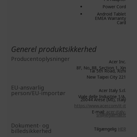
Power Cord
Android Tablet
EMEA Warranty
Card
Generel produktsikkerhed
Producentoplysninger
Acer Inc.
8F, No. 88, Section 1, Xin
Tai 5th Road, Xizhi
New Taipei City 221
EU-ansvarlig
Acer Italy S.r.l.
person/EU-importør
Viale delle Industrie 1/A,
20044 Arese (MI), Italy
https://www.acer.com/it-it
E-mail:
acer-italy-
srl@legalmail.it
Dokument- og
Tilgængelig
HER
billedsikkerhed