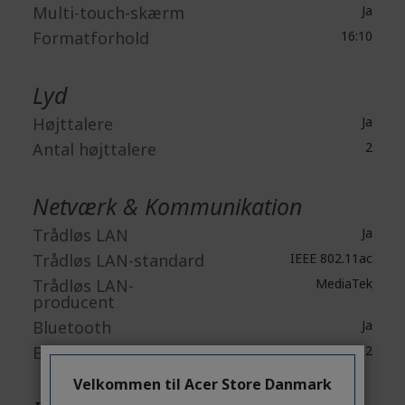
Multi-touch-skærm
Ja
Formatforhold
16:10
Lyd
Højttalere
Ja
Antal højttalere
2
Netværk & Kommunikation
Trådløs LAN
Ja
Trådløs LAN-standard
IEEE 802.11ac
Trådløs LAN-
MediaTek
producent
Bluetooth
Ja
Bluetooth-standard
Bluetooth 5.2
Velkommen til Acer Store Danmark