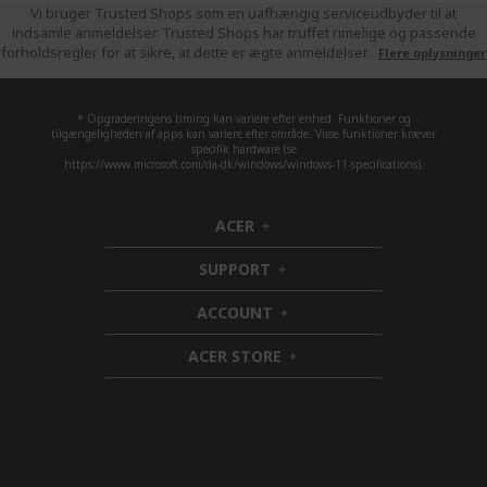
Vi bruger Trusted Shops som en uafhængig serviceudbyder til at
indsamle anmeldelser. Trusted Shops har truffet rimelige og passende
forholdsregler for at sikre, at dette er ægte anmeldelser.
Flere oplysninger
* Opgraderingens timing kan variere efter enhed. Funktioner og
tilgængeligheden af apps kan variere efter område. Visse funktioner kræver
specifik hardware (se
https://www.microsoft.com/da-dk/windows/windows-11-specifications).
ACER
h
i
SUPPORT
d
h
d
i
ACCOUNT
e
d
h
n
d
i
ACER STORE
e
d
h
n
d
i
e
d
n
d
e
n