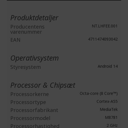
Mere
information
Produktdetaljer
Producentens
NT.LHFEE.001
varenummer
EAN
4711474093042
Operativsystem
Styresystem
Android 14
Processor & Chipsæt
Processorkerne
Octa-core (8 Core™)
Processortype
Cortex-A55
Processorfabrikant
MediaTek
Processormodel
M8781
Processorhastighed
2 GHz