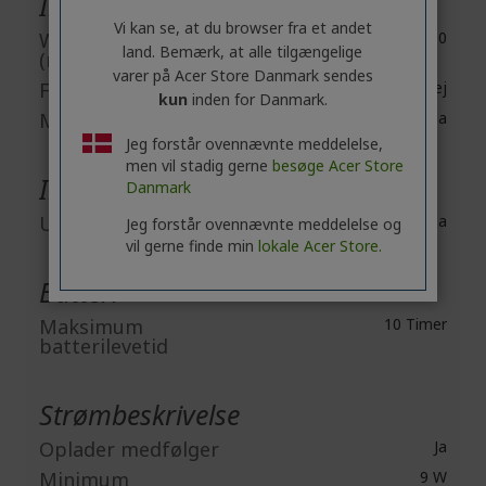
Indbyggede enheder
Vi kan se, at du browser fra et andet
Webcam Resolution
2000 x 1200
land. Bemærk, at alle tilgængelige
(rear)
varer på Acer Store Danmark sendes
Fingeraftrykslæser
Nej
kun
inden for Danmark.
Mikrofon
Ja
Jeg forstår ovennævnte meddelelse,
men vil stadig gerne
besøge Acer Store
Interfaces/Porte
Danmark
USB Type-C
Ja
Jeg forstår ovennævnte meddelelse og
vil gerne finde min
lokale Acer Store.
Batteri
Maksimum
10 Timer
batterilevetid
Strømbeskrivelse
Oplader medfølger
Ja
Minimum
9 W