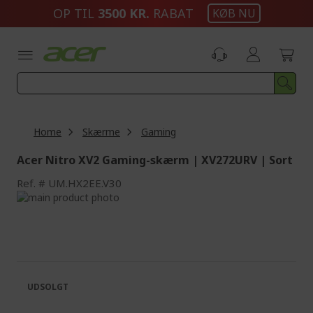
Skip
OP TIL
3500 KR.
RABAT
KØB NU
to
Content
Home
Skærme
Gaming
Acer Nitro XV2 Gaming-skærm | XV272URV | Sort
Ref.
UM.HX2EE.V30
Skip
to
Skip
the
to
end
the
of
beginning
the
of
images
the
UDSOLGT
gallery
images
gallery