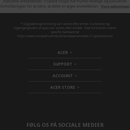
indsamle anmeldelser. Trusted Shops har truffet rimelige og passende
forholdsregler for at sikre, at dette er ægte anmeldelser.
Flere oplysninger
* Opgraderingens timing kan variere efter enhed. Funktioner og
tilgængeligheden af apps kan variere efter område. Visse funktioner kræver
specifik hardware (se
https://www.microsoft.com/da-dk/windows/windows-11-specifications).
ACER
h
i
SUPPORT
d
h
d
i
ACCOUNT
e
d
h
n
d
i
ACER STORE
e
d
h
n
d
i
e
d
n
d
e
n
FØLG OS PÅ SOCIALE MEDIER