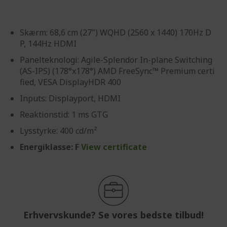
Skærm: 68,6 cm (27") WQHD (2560 x 1440) 170Hz D
P, 144Hz HDMI
Panelteknologi: Agile-Splendor In-plane Switching
(AS-IPS) (178°x178°) AMD FreeSync™ Premium certi
fied, VESA DisplayHDR 400
Inputs: Displayport, HDMI
Reaktionstid: 1 ms GTG
Lysstyrke: 400 cd/m²
Energiklasse: F
View certificate
Erhvervskunde? Se vores bedste tilbud!