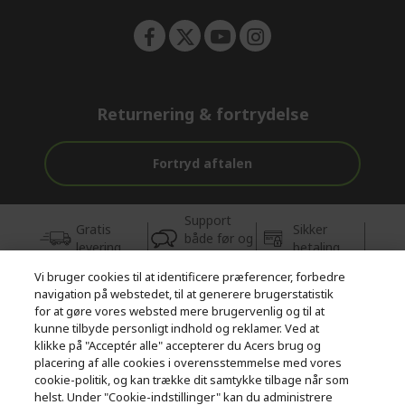
Returnering & fortrydelse
Fortryd aftalen
Support
Gratis
Sikker
både før og
levering
betaling
efter købet
Vi bruger cookies til at identificere præferencer, forbedre
navigation på webstedet, til at generere brugerstatistik
© 2026 Acer Inc.
for at gøre vores websted mere brugervenlig og til at
CPYou BV er autoriseret forhandler og sælger af de produkter og
kunne tilbyde personligt indhold og reklamer. Ved at
tjenester, der tilbydes i denne butik.
klikke på "Acceptér alle" accepterer du Acers brug og
placering af alle cookies i overensstemmelse med vores
cookie-politik, og kan trække dit samtykke tilbage når som
helst. Under "Cookie-indstillinger" kan du administrere