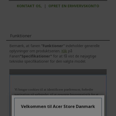
KONTAKT OS,
|
OPRET EN ERHVERVSKONTO
Funktioner
Bemærk, at fanen
”Funktioner”
indeholder generelle
oplysninger om produktserien.
Klik
på
Fanen
"Specifikationer"
for at få vist de nøjagtige
tekniske specifikationer for den valgte model.
Velkommen til Acer Store Danmark