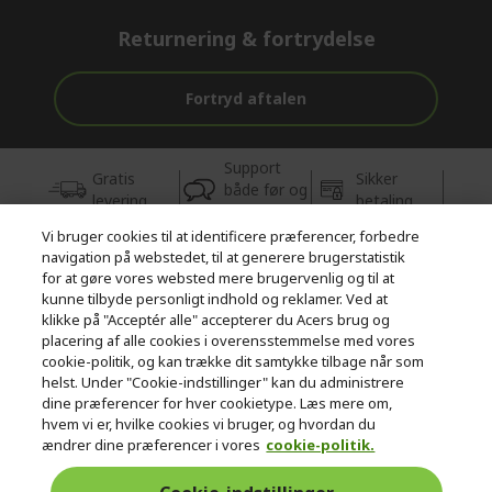
Returnering & fortrydelse
Fortryd aftalen
Support
Gratis
Sikker
både før og
levering
betaling
efter købet
Vi bruger cookies til at identificere præferencer, forbedre
navigation på webstedet, til at generere brugerstatistik
© 2026 Acer Inc.
for at gøre vores websted mere brugervenlig og til at
CPYou BV er autoriseret forhandler og sælger af de produkter og
kunne tilbyde personligt indhold og reklamer. Ved at
tjenester, der tilbydes i denne butik.
klikke på "Acceptér alle" accepterer du Acers brug og
placering af alle cookies i overensstemmelse med vores
cookie-politik, og kan trække dit samtykke tilbage når som
helst. Under "Cookie-indstillinger" kan du administrere
dine præferencer for hver cookietype. Læs mere om,
hvem vi er, hvilke cookies vi bruger, og hvordan du
ændrer dine præferencer i vores
cookie-politik.
Danmark