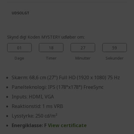
the
of
images
the
UDSOLGT
gallery
images
gallery
Skynd dig! Koden MYSTERY udløber om:
01
18
27
59
Dage
Timer
Minutter
Sekunder
Skærm: 68,6 cm (27") Full HD (1920 x 1080) 75 Hz
Panelteknologi: IPS (178°x178°) FreeSync
Inputs: HDMI, VGA
Reaktionstid: 1 ms VRB
Lysstyrke: 250 cd/m²
Energiklasse: F
View certificate