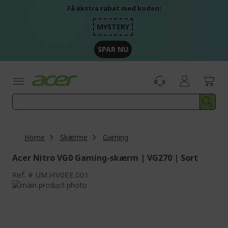
Skip
Få ekstra rabat med koden:
to
Content
MYSTERY
SPAR NU
Home
Skærme
Gaming
Acer Nitro VG0 Gaming-skærm | VG270 | Sort
Ref.
UM.HV0EE.001
Skip
to
Skip
the
to
end
the
of
beginning