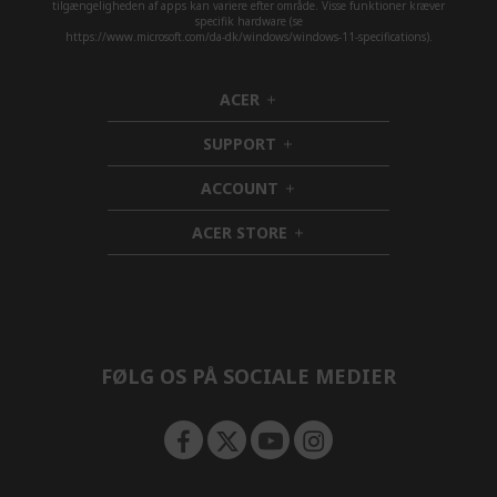
tilgængeligheden af apps kan variere efter område. Visse funktioner kræver
specifik hardware (se
https://www.microsoft.com/da-dk/windows/windows-11-specifications).
ACER
h
i
SUPPORT
d
h
d
i
ACCOUNT
e
d
h
n
d
i
ACER STORE
e
d
h
n
d
i
e
d
n
d
e
n
FØLG OS PÅ SOCIALE MEDIER