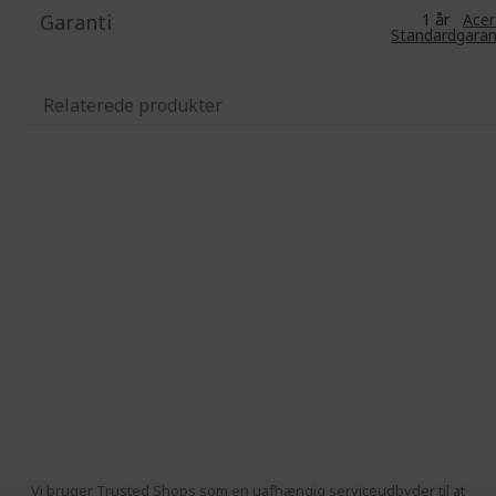
Garanti
1 år
Acer
Standardgaran
Relaterede produkter
Vi bruger Trusted Shops som en uafhængig serviceudbyder til at