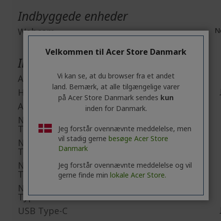
Indbyggede enheder
Webcam
N
Velkommen til Acer Store Danmark
Interfaces/Porte
Vi kan se, at du browser fra et andet
Antal HDMI-porte
land. Bemærk, at alle tilgængelige varer
HDMI
på Acer Store Danmark sendes
kun
Antal USB 2.0-porte
inden for Danmark.
Number of USB 3.2 Gen 1
Type-A Ports
Jeg forstår ovennævnte meddelelse, men
vil stadig gerne
besøge Acer Store
Number of USB 3.2 Gen 1
Danmark
Type-C Ports
Number of USB 3.2 Gen 2
Jeg forstår ovennævnte meddelelse og vil
Type-A Ports
gerne finde min
lokale Acer Store.
Number of USB 3.2 Gen 2
Type-C Ports
USB Type-C