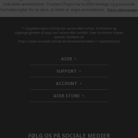
indsamle anmeldelser. Trusted Shops har truffet rimelige og passende
forholdsregler for at sikre, at dette er ægte anmeldelser.
Flere oplysninger
* Opgraderingens timing kan variere efter enhed. Funktioner og
tilgængeligheden af apps kan variere efter område. Visse funktioner kræver
specifik hardware (se
https://www.microsoft.com/da-dk/windows/windows-11-specifications).
ACER
h
i
SUPPORT
d
h
d
i
ACCOUNT
e
d
h
n
d
i
ACER STORE
e
d
h
n
d
i
e
d
n
d
e
n
FØLG OS PÅ SOCIALE MEDIER