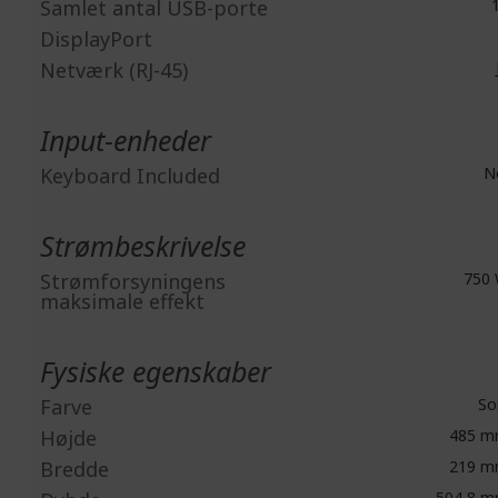
Samlet antal USB-porte
1
DisplayPort
Netværk (RJ-45)
Input-enheder
Keyboard Included
N
Strømbeskrivelse
Strømforsyningens
750
maksimale effekt
Fysiske egenskaber
Farve
So
Højde
485 
Bredde
219 
504,8 