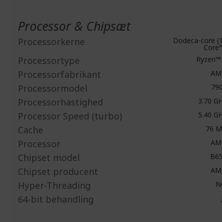
Processor & Chipsæt
Processorkerne
Dodeca-core (
Core
Processortype
Ryzen™
Processorfabrikant
AM
Processormodel
79
Processorhastighed
3.70 G
Processor Speed (turbo)
5.40 G
Cache
76 
Processor
AM
Chipset model
B6
Chipset producent
AM
Hyper-Threading
N
64-bit behandling