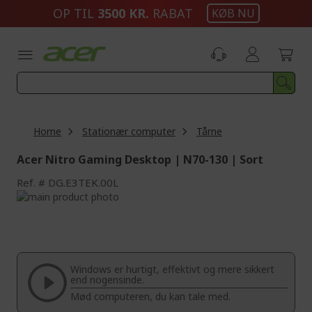
Skip
OP TIL
3500 KR.
RABAT
KØB NU
to
Content
Home
Stationær computer
Tårne
Acer Nitro Gaming Desktop | N70-130 | Sort
Ref.
DG.E3TEK.00L
Skip
to
Skip
the
to
end
the
of
beginning
the
of
Windows er hurtigt, effektivt og mere sikkert
images
the
end nogensinde.
gallery
images
Mød computeren, du kan tale med.
gallery