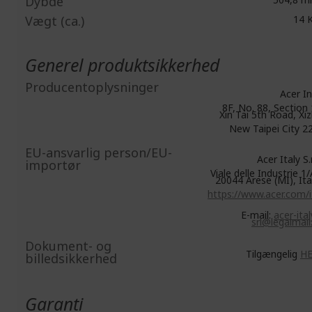
Dybde
Vægt (ca.)
14 
Generel produktsikkerhed
Producentoplysninger
Acer In
8F, No. 88, Section 
Xin Tai 5th Road, Xiz
New Taipei City 2
EU-ansvarlig person/EU-
Acer Italy S.r.
importør
Viale delle Industrie 1/
20044 Arese (MI), Ita
https://www.acer.com/i
E-mail:
acer-ital
srl@legalmail.
Dokument- og
Tilgængelig
H
billedsikkerhed
Garanti