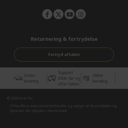
Returnering & fortrydelse
Fortryd aftalen
Support
Gratis
Sikker
både før og
levering
betaling
efter købet
© 2026 Acer Inc.
CPYou BV er autoriseret forhandler og sælger af de produkter og
tjenester, der tilbydes i denne butik.