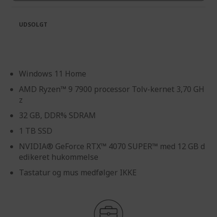
UDSOLGT
Windows 11 Home
AMD Ryzen™ 9 7900 processor Tolv-kernet 3,70 GH
z
32 GB, DDR% SDRAM
1 TB SSD
NVIDIA® GeForce RTX™ 4070 SUPER™ med 12 GB d
edikeret hukommelse
Tastatur og mus medfølger IKKE