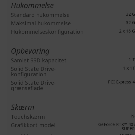
Hukommelse
Standard hukommelse
32 
Maksimal hukommelse
32 
Hukommelseskonfiguration
2 x 16 
Opbevaring
Samlet SSD kapacitet
1 
Solid State Drive-
1 x 1
konfiguration
Solid State Drive-
PCI Express 4
grænseflade
Skærm
Touchskærm
N
Grafikkort model
GeForce RTX™ 40
SUPE