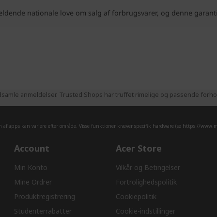
samle anmeldelser. Trusted Shops har truffet rimelige og passende forhold
af apps kan variere efter område. Visse funktioner kræver specifik hardware (se
https://www.mi
Account
Acer Store
Min Konto
Vilkår og Betingelser
Mine Ordrer
Fortrolighedspolitik
Produktregistrering
Cookiepolitik
Studenterrabatter
Cookie-indstillinger