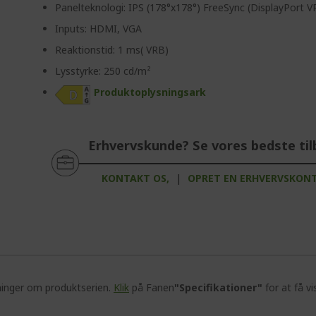
Panelteknologi: IPS (178°x178°) FreeSync (DisplayPort V
Inputs: HDMI, VGA
Reaktionstid: 1 ms( VRB)
Lysstyrke: 250 cd/m²
Produktoplysningsark
Erhvervskunde? Se vores bedste til
KONTAKT OS,
|
OPRET EN ERHVERVSKON
ninger om produktserien.
Klik
på Fanen
"Specifikationer"
for at få vi