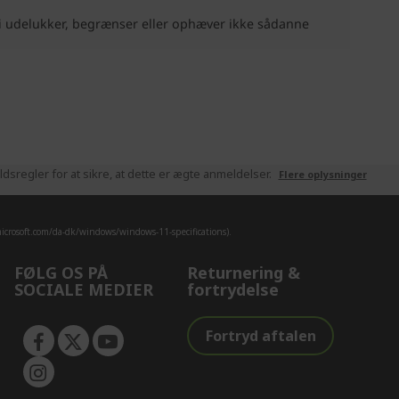
sregler for at sikre, at dette er ægte anmeldelser.
Flere oplysninger
crosoft.com/da-dk/windows/windows-11-specifications).
FØLG OS PÅ
Returnering &
SOCIALE MEDIER
fortrydelse
Fortryd aftalen