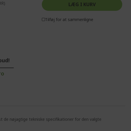
RR)
LÆG I KURV
Tilføj for at sammenligne
bud!
TO
st de nøjagtige tekniske specifikationer for den valgte