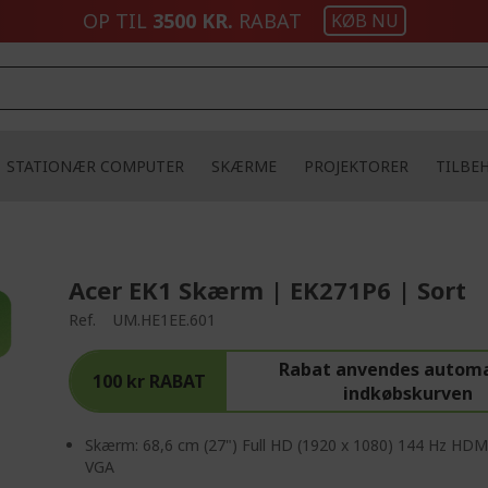
OP TIL
3500 KR.
RABAT
KØB NU
STATIONÆR COMPUTER
SKÆRME
PROJEKTORER
TILBE
Acer EK1 Skærm | EK271P6 | Sort
Ref.
UM.HE1EE.601
Rabat anvendes automa
100 kr RABAT
indkøbskurven
Skærm: 68,6 cm (27") Full HD (1920 x 1080) 144 Hz HDM
VGA