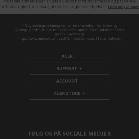
indsamle anmeldelser. Trusted Shops har truffet rimelige og passende
forholdsregler for at sikre, at dette er ægte anmeldelser.
Flere oplysninger
* Opgraderingens timing kan variere efter enhed. Funktioner og
tilgængeligheden af apps kan variere efter område. Visse funktioner kræver
specifik hardware (se
https://www.microsoft.com/da-dk/windows/windows-11-specifications).
ACER
h
i
SUPPORT
d
h
d
i
ACCOUNT
e
d
h
n
d
i
ACER STORE
e
d
h
n
d
i
e
d
n
d
e
n
FØLG OS PÅ SOCIALE MEDIER