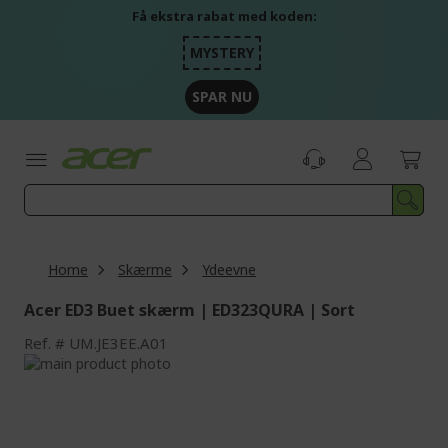
Skip
Få ekstra rabat med koden:
to
Content
MYSTERY
SPAR NU
Home
Skærme
Ydeevne
Acer ED3 Buet skærm | ED323QURA | Sort
Ref.
UM.JE3EE.A01
Skip
to
Skip
the
to
end
the
of
beginning