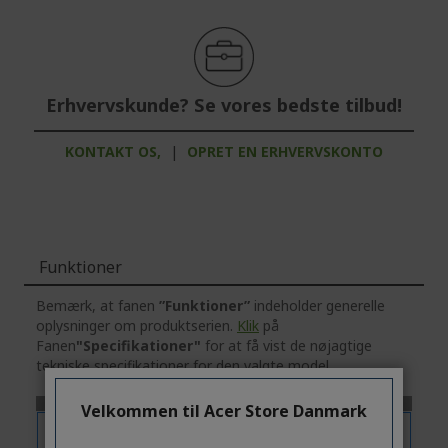
Erhvervskunde? Se vores bedste tilbud!
KONTAKT OS,
|
OPRET EN ERHVERVSKONTO
Funktioner
Bemærk, at fanen
”Funktioner”
indeholder generelle
oplysninger om produktserien.
Klik
på
Fanen
"Specifikationer"
for at få vist de nøjagtige
tekniske specifikationer for den valgte model.
Velkommen til Acer Store Danmark