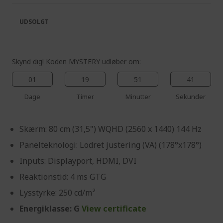
the
of
images
the
UDSOLGT
gallery
images
gallery
Skynd dig! Koden MYSTERY udløber om:
01
19
51
41
Dage
Timer
Minutter
Sekunder
Skærm: 80 cm (31,5") WQHD (2560 x 1440) 144 Hz
Panelteknologi: Lodret justering (VA) (178°x178°)
Inputs: Displayport, HDMI, DVI
Reaktionstid: 4 ms GTG
Lysstyrke: 250 cd/m²
Energiklasse: G
View certificate