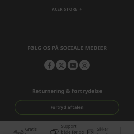
n
d
i
ACER STORE
e
d
h
n
d
i
e
d
n
d
e
n
FØLG OS PÅ SOCIALE MEDIER
Returnering & fortrydelse
Fortryd aftalen
Support
Gratis
Sikker
både før og