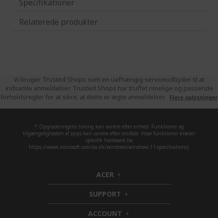
Specifikationer
Relaterede produkter
Vi bruger Trusted Shops som en uafhængig serviceudbyder til at
indsamle anmeldelser. Trusted Shops har truffet rimelige og passende
forholdsregler for at sikre, at dette er ægte anmeldelser.
Flere oplysninger
* Opgraderingens timing kan variere efter enhed. Funktioner og
tilgængeligheden af apps kan variere efter område. Visse funktioner kræver
specifik hardware (se
https://www.microsoft.com/da-dk/windows/windows-11-specifications).
ACER
h
i
SUPPORT
d
h
d
i
ACCOUNT
e
d
h