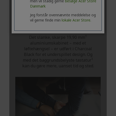
men vil stadig gerne
besøge Acer Store
Danmark
Jeg forstår ovennævnte meddelelse og
vil gerne finde min
lokale Acer Store.