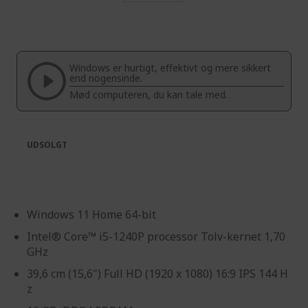
Skip
to
the
beginning
of
Windows er hurtigt, effektivt og mere sikkert
the
end nogensinde.
images
Mød computeren, du kan tale med.
gallery
UDSOLGT
Windows 11 Home 64-bit
Intel® Core™ i5-1240P processor Tolv-kernet 1,70
GHz
39,6 cm (15,6") Full HD (1920 x 1080) 16:9 IPS 144 H
z