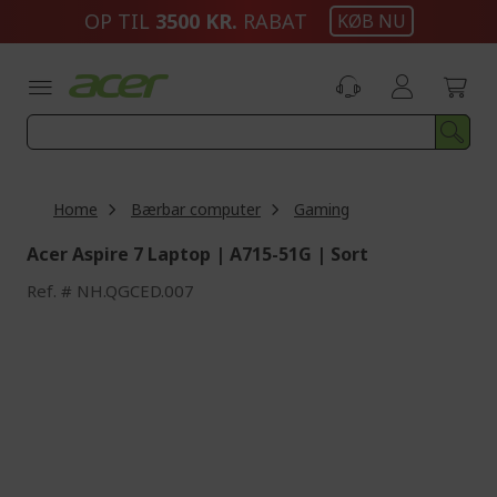
Skip
OP TIL
3500 KR.
RABAT
KØB NU
to
Content
Home
Bærbar computer
Gaming
Acer Aspire 7 Laptop | A715-51G | Sort
Ref.
NH.QGCED.007
Skip
to
the
end
of
the
images
gallery