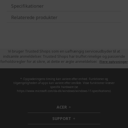
Specifikationer
Relaterede produkter
Vi bruger Trusted Shops som en uafhængig serviceudbyder til at
indsamle anmeldelser. Trusted Shops har truffet rimelige og passende
forholdsregler for at sikre, at dette er ægte anmeldelser.
Flere oplysninger
* Opgraderingens timing kan variere efter enhed. Funktioner og
tilgængeligheden af apps kan variere efter område. Visse funktioner kræver
specifik hardware (se
https://www.microsoft.com/da-dk/windows/windows-11-specifications).
ACER
h
i
SUPPORT
d
h
d
i