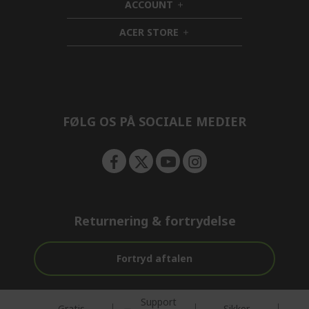
ACCOUNT
e
d
h
n
d
i
ACER STORE
e
d
h
n
d
i
e
d
n
d
e
n
FØLG OS PÅ SOCIALE MEDIER
Returnering & fortrydelse
Fortryd aftalen
Support
Gratis
Sikker