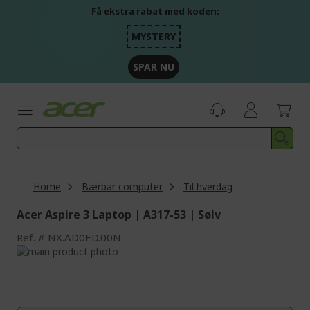
Skip
Få ekstra rabat med koden:
to
Content
MYSTERY
SPAR NU
Home
Bærbar computer
Til hverdag
Acer Aspire 3 Laptop | A317-53 | Sølv
Ref.
NX.AD0ED.00N
Skip
to
Skip
the
to
end
the
of
beginning