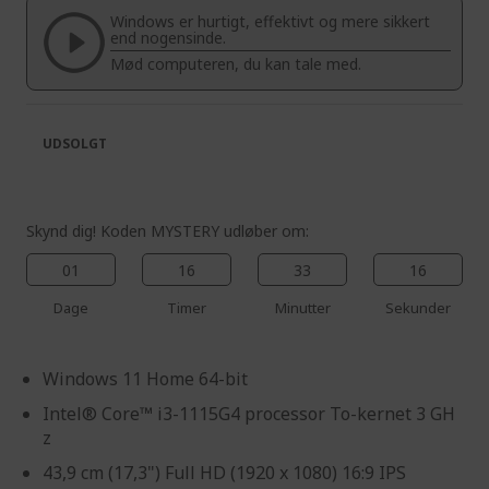
the
of
Windows er hurtigt, effektivt og mere sikkert
images
the
end nogensinde.
gallery
images
Mød computeren, du kan tale med.
gallery
UDSOLGT
Skynd dig! Koden MYSTERY udløber om:
01
16
33
16
Dage
Timer
Minutter
Sekunder
Windows 11 Home 64-bit
Intel® Core™ i3-1115G4 processor To-kernet 3 GH
z
43,9 cm (17,3") Full HD (1920 x 1080) 16:9 IPS